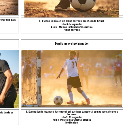
renar solo para
6. Escena Danilo en un plano cerrado practicando futbol.
Tike 6: 5 segundos
Audio: Musica instrumental emotivo
Plano cerrado
Danilo mete el gol ganador
9. Escena Danilo jugando y haciendo el gol que hace ganador al equipo contrario de su
ario donde se
hermano
Tike 9: 15 segundos
Audio: Musica instrumental emotivo
Medio plano