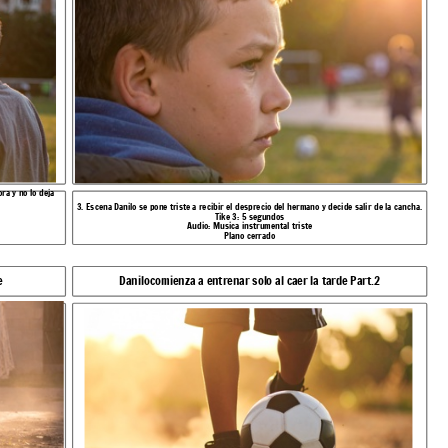
ra y no lo deja
3. Escena Danilo se pone triste a recibir el desprecio del hermano y decide salir de la cancha.
Tike 3: 5 segundos
Audio: Musica instrumental triste
Plano cerrado
e
Danilocomienza a entrenar solo al caer la tarde Part.2