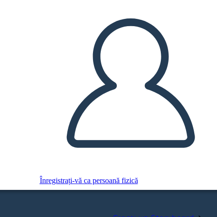
Înregistrați-vă ca persoană fizică