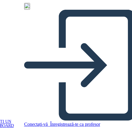
ȚI UN
Conectați-vă
Înregistrează-te ca profesor
YBOARD