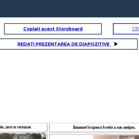
Copiați acest Storyboard
CR
REDAȚI PREZENTAREA DE DIAPOZITIVE
igos.
Danilo se pone triste
Emanuel lo ignora frente a sus amigos.
ido, pero lo rechazan.