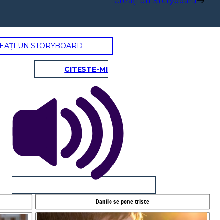
Creați un Storyboard
EAȚI UN STORYBOARD
CITESTE-MI
Danilo se pone triste