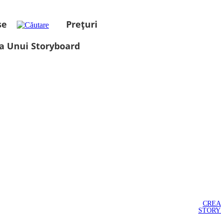
se
Prețuri
a Unui Storyboard
CREA
STOR