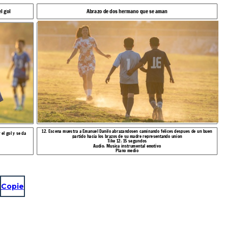
l gol
Abrazo de dos hermano que se aman
12. Escena muestra a Emanuel Danilo abrazandosen caminando felices despues de un buen
el gol y se da
partido hacia los brazos de su madre representando union
Tike 12: 15 segundos
Audio: Musica instrumental emotivo
Plano medio
Copie