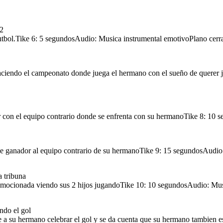
.2
futbol.Tike 6: 5 segundosAudio: Musica instrumental emotivoPlano cerr
9. Escena Danilo jugando y haciendo el gol que hace ganador al equipo contrario de su
uipo contrario donde se
do futbol.
ndo union
hermano
Tike 9: 15 segundos
Audio: Musica instrumental emotivo
Medio plano
ciendo el campeonato donde juega el hermano con el sueño de querer 
brando el gol
Abrazo de dos hermano que se aman
gar con el equipo contrario donde se enfrenta con su hermanoTike 8: 1
ce ganador al equipo contrario de su hermanoTike 9: 15 segundosAudi
12. Escena muestra a Emanuel Danilo abrazandosen caminando felices despues de un buen
 equipo contrario de su
celebrar el gol y se da
partido hacia los brazos de su madre representando union
 jugar
Tike 12: 15 segundos
Audio: Musica instrumental emotivo
Plano medio
 tribuna
mocionada viendo sus 2 hijos jugandoTike 10: 10 segundosAudio: Mus
n
ndo el gol
a su hermano celebrar el gol y se da cuenta que su hermano tambien 