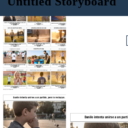
Untitled Storyboard
Emanuel lo ignora frente a sus amigos.
Danilo intenta unirse a un partido, pero lo rechazan.
Danilo se pone triste
2. Escena Danilo le pide al hermano Emanuel que lo deje jugar y este lo ignora y no lo deja
1. escena en un plano cerrado se enfoca la tristeza y ancias de Danilo queriendo entrar a
entrar.
3. Escena Danilo se pone triste a recibir el desprecio del hermano y decide salir de la cancha.
jugar con su hermano el partido de futbol.
Tike 2: 10 segundos
Tike 3: 5 segundos
Tike 1: 10 segundos
Audio: Musica instrumental emotivo
Audio: Musica instrumental triste
Audio: Musica instrumental triste
Medio plano
Plano cerrado
Plano: cerrado
Danilo llama la atención de otro técnico.
Danilocomienza a entrenar solo al caer la tarde
Danilocomienza a entrenar solo al caer la tarde Part.2
5. Escena Danilo decide todas las tardes despues de salir de la escuela entrenar solo para
4. Escena Danilo sale lentamente de la cancha despues de ser despreciado por el hermano y
6. Escena Danilo en un plano cerrado practicando futbol.
poder tener la oportunidad de jugar con el hermano.
le llama la atención de un tecnico de otro equipo.
Tike 6: 5 segundos
Tike 5: 15 segundos
Tike 4: 10 segundos
Audio: Musica instrumental emotivo
Audio: Musica instrumental emotivo
Audio: Musica instrumental emotivo
Plano cerrado
Plano general
Medio plano
Un equipo invita a Danilo a jugar
La llegada de Danilo al campeonato
Danilo mete el gol ganador
7. Escena Danilo llega muy animado donde estan haciendo el campeonato donde juega el
9. Escena Danilo jugando y haciendo el gol que hace ganador al equipo contrario de su
8. Escena Danilo es incitado por otro tecnico a jugar con el equipo contrario donde se
hermano con el sueño de querer jugar
hermano
enfrenta con su hermano
Tike 7: 15 segundos
Tike 9: 15 segundos
Tike 8: 10 segundos
Audio: Musica instrumental emotivo
Audio: Musica instrumental emotivo
Audio: Musica instrumental emotivo
Plano general
Medio plano
plano general
La mamá de Danilo y Emanuel emocionada desde la tribuna
La emoción de Emanuel viendo su hermano celebrando el gol
Abrazo de dos hermano que se aman
12. Escena muestra a Emanuel Danilo abrazandosen caminando felices despues de un buen
11. Escena muestra a Emanuel viendo emotivamente a su hermano celebrar el gol y se da
10. Escena muestra la mamá de Danilo y Emanuel emocionada viendo sus 2 hijos jugando
partido hacia los brazos de su madre representando union
cuenta que su hermano tambien es bueno para jugar
Tike 10: 10 segundos
Tike 12: 15 segundos
Tike 11: 10 segundos
Audio: Musica instrumental emotivo
Audio: Musica instrumental emotivo
Audio: Musica instrumental emotivo
Plano cerrado
Plano medio
Plano medio
Create your own at Storyboard That
Emanuel lo ignora frente a sus am
Danilo intenta unirse a un partido, pero lo rechazan.
Danilo intenta unirse a un part