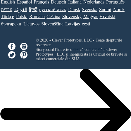
English
Español
Français
Deutsch
Italiana
Nederlands
Português
עברית
العَرَبِيَّة
हिन्दी
ру́сский язы́к
Dansk
Svenska
Suomi
Norsk
Türkçe
Polski
Româna
Ceština
Slovenský
Magyar
Hrvatski
български
Lietuvos
Slovenščina
Latvijas
eesti
© 2026 - Clever Prototypes, LLC - Toate drepturile
rezervate.
StoryboardThat este o marcă comercială a
Clever
Prototypes , LLC
și înregistrată la Oficiul de brevete și
mărci comerciale din SUA