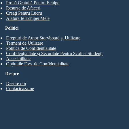
Probă Gratuită Pentru Echipe
Resurse de Afaceri
Creați Pentru Lucru
Alatura-te Echipei Mele
Politici
Drepturi de Autor Storyboard și Utilizare
Termeni de Utilizare
Politica de Confidentialitate
Confidențialitate și Securitate Pentru Școli și Studenți
Accesibilitate
Opțiunile Dvs. de Confidențialitate
Despre
Despre noi
Contacteaza-ne