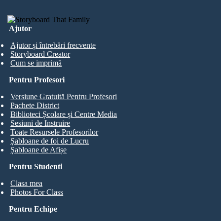
Ajutor
Ajutor și întrebări frecvente
Storyboard Creator
Cum se imprimă
Pentru Profesori
Versiune Gratuită Pentru Profesori
Pachete District
Biblioteci Școlare și Centre Media
Sesiuni de Instruire
Toate Resursele Profesorilor
Șabloane de foi de Lucru
Șabloane de Afișe
Pentru Studenti
Clasa mea
Photos For Class
Pentru Echipe