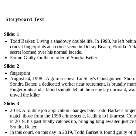
Storyboard Text
Slide: 1
Todd Barket: Living a shadowy double life. In 1998, he left behi
crucial fingerprints at a crime scene in Delray Beach, Florida. A d
secret loomed over his normal facade.
Found Guilty for the murder of Sondra Better
Slide: 2
fingerprint
August 24, 1998 - A grim scene at Lu Shay's Consignment Shop.
Sondra Better, a dedicated worker near retirement, is brutally mur
Fingerprints and a blood sample left at the scene lay dormant, wai
unveil the killer.
Slide: 3
2018: A routine job application changes fate. Todd Barket's finger
match those from the 1998 crime scene, leading to his arrest. Con
in 2019, his past finally catches up, bringing long-awaited justice 
Sondra Better.
In this court, on this day in 2019, Todd Barket is found guilty of t