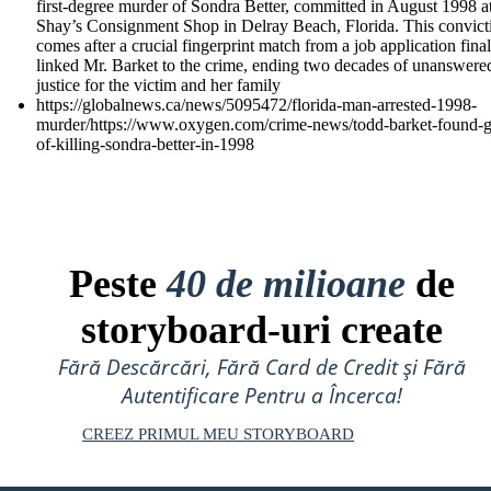
first-degree murder of Sondra Better, committed in August 1998 a
Shay’s Consignment Shop in Delray Beach, Florida. This convict
comes after a crucial fingerprint match from a job application final
linked Mr. Barket to the crime, ending two decades of unanswere
justice for the victim and her family
https://globalnews.ca/news/5095472/florida-man-arrested-1998-
murder/https://www.oxygen.com/crime-news/todd-barket-found-gu
of-killing-sondra-better-in-1998
Peste
40 de milioane
de
storyboard-uri create
Fără Descărcări, Fără Card de Credit și Fără
Autentificare Pentru a Încerca!
CREEZ PRIMUL MEU STORYBOARD