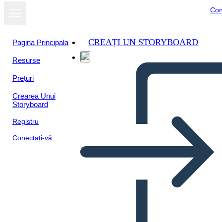
Con
CREAȚI UN STORYBOARD
Pagina Principala
Resurse
Vizualizați ca
Prețuri
prezentare de
diapozitive
Crearea Unui
Storyboard
Registru
Conectați-vă
5th period