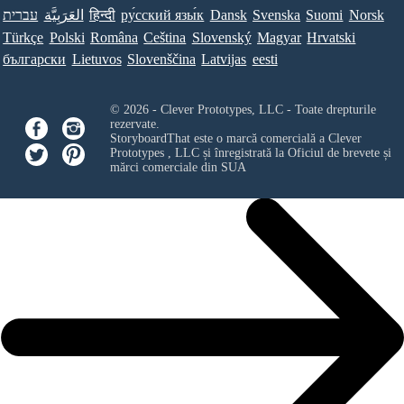
עברית
العَرَبِيَّة
हिन्दी
ру́сский язы́к
Dansk
Svenska
Suomi
Norsk
Türkçe
Polski
Româna
Ceština
Slovenský
Magyar
Hrvatski
български
Lietuvos
Slovenščina
Latvijas
eesti
© 2026 - Clever Prototypes, LLC - Toate drepturile
rezervate.
StoryboardThat este o marcă comercială a
Clever
Prototypes , LLC
și înregistrată la Oficiul de brevete și
mărci comerciale din SUA