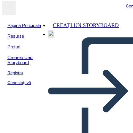
Con
CREAȚI UN STORYBOARD
Pagina Principala
Resurse
Vizualizați ca
Prețuri
prezentare de
diapozitive
Crearea Unui
Storyboard
Registru
Conectați-vă
Unknown Story