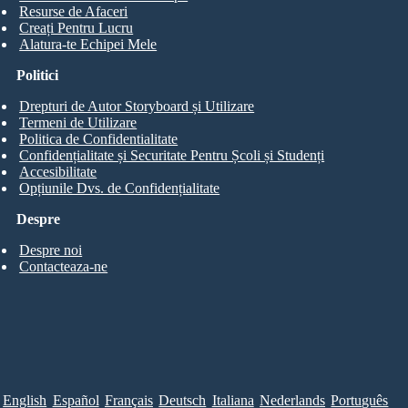
Resurse de Afaceri
Creați Pentru Lucru
Alatura-te Echipei Mele
Politici
Drepturi de Autor Storyboard și Utilizare
Termeni de Utilizare
Politica de Confidentialitate
Confidențialitate și Securitate Pentru Școli și Studenți
Accesibilitate
Opțiunile Dvs. de Confidențialitate
Despre
Despre noi
Contacteaza-ne
English
Español
Français
Deutsch
Italiana
Nederlands
Português