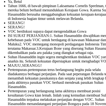
Ya, Betul
Tahun 1666, di bawah pimpinan Laksamana Cornelis Speelman, t
mereka belum berhasil menundukkan Kerajaan Gowa. Karena Su
Hasanuddin berusaha menggabungkan kekuatan kerajaan-kerajaan
di Indonesia bagian timur untuk melawan Belanda.
SERANG!
SERANG!
VOC berdiskusi supaya dapat mengendalikan Gowa
ISI SURAT PERJANJIAN:1. Sultan Hasanuddin diwajibkan me
kebebasan pada VOC untuk berdagang di kawasan Makassar dan
Maluku2. VOC memegang monopoli perdagangan Indonesia Tim
terutama Makassar.3.Kerajaan Bone yang diserang Sultan Hasanu
dikembalikan pada aru palaka yang diangkat sebagai raja.
Sultan Hasanuddin ingin segera menghentikan tindakan VOC ya
anarkis itu. Seluruh kekuatan dipersiapkan untuk menghadapi V
MAJUU,SERANGG!
Pertempuran-pertempuran terus berlangsung begitu pula selalu
diadakannya berbagai perjanjian. Pada saat peperangan Belanda t
menambah kekuatan pasukannya dan senjata yang lebih lengkap 
pada akhirnya pasukan VOC berhasil mendesak pasukan Sultan
Hasanuddin.
Pertempuran yang berlangsung lama akhirnya membuat posisi
kesultanan Gowa kian lemah. Inilah yang kemudian membuat Sul
Hasanuddin terpaksa melakukan perjanjian dengan VOC. Sultan
Hasanuddin menandatangani perjanjian Bongaya pada 18 Novem