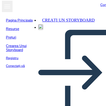
Con
CREAȚI UN STORYBOARD
Pagina Principala
Resurse
Vizualizați ca
Prețuri
prezentare de
diapozitive
Crearea Unui
Storyboard
Registru
Conectați-vă
Untitled Storyboard