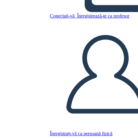
Copiați acest Storyboard
Conectați-vă
Înregistrează-te ca profesor
CREAȚI UN STORYBOARD
REDAȚI PREZENTAREA DE DIAPOZITIVE
CITESTE-MI
Înregistrați-vă ca persoană fizică