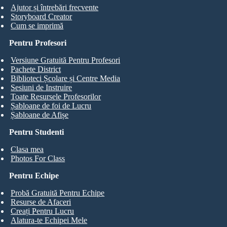
Ajutor și întrebări frecvente
Storyboard Creator
Cum se imprimă
Pentru Profesori
Versiune Gratuită Pentru Profesori
Pachete District
Biblioteci Școlare și Centre Media
Sesiuni de Instruire
Toate Resursele Profesorilor
Șabloane de foi de Lucru
Șabloane de Afișe
Pentru Studenti
Clasa mea
Photos For Class
Pentru Echipe
Probă Gratuită Pentru Echipe
Resurse de Afaceri
Creați Pentru Lucru
Alatura-te Echipei Mele