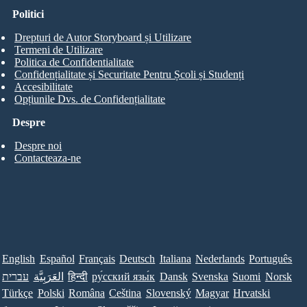
Politici
Drepturi de Autor Storyboard și Utilizare
Termeni de Utilizare
Politica de Confidentialitate
Confidențialitate și Securitate Pentru Școli și Studenți
Accesibilitate
Opțiunile Dvs. de Confidențialitate
Despre
Despre noi
Contacteaza-ne
English
Español
Français
Deutsch
Italiana
Nederlands
Português
עברית
العَرَبِيَّة
हिन्दी
ру́сский язы́к
Dansk
Svenska
Suomi
Norsk
Türkçe
Polski
Româna
Ceština
Slovenský
Magyar
Hrvatski