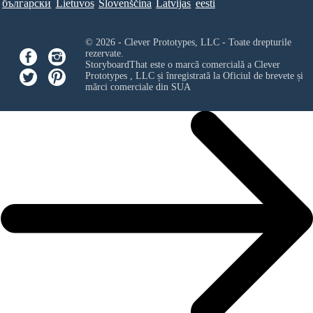
български
Lietuvos
Slovenščina
Latvijas
eesti
© 2026 - Clever Prototypes, LLC - Toate drepturile
rezervate.
StoryboardThat este o marcă comercială a
Clever
Prototypes , LLC
și înregistrată la Oficiul de brevete și
mărci comerciale din SUA