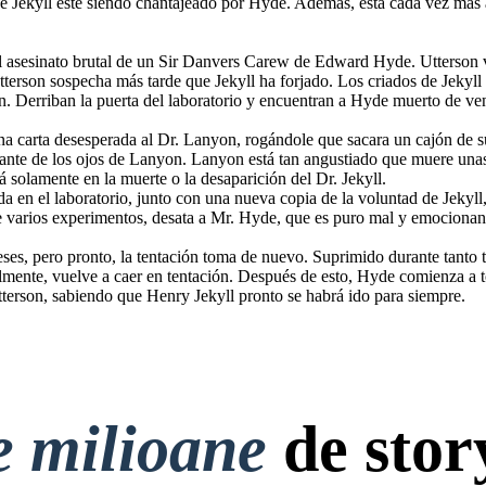
e Jekyll esté siendo chantajeado por Hyde. Además, está cada vez más
del asesinato brutal de un Sir Danvers Carew de Edward Hyde. Utterson 
terson sospecha más tarde que Jekyll ha forjado. Los criados de Jekyll 
on. Derriban la puerta del laboratorio y encuentran a Hyde muerto de ve
a carta desesperada al Dr. Lanyon, rogándole que sacara un cajón de s
lante de los ojos de Lanyon. Lanyon está tan angustiado que muere unas
á solamente en la muerte o la desaparición del Dr. Jekyll.
ada en el laboratorio, junto con una nueva copia de la voluntad de Jekyll
 de varios experimentos, desata a Mr. Hyde, que es puro mal y emociona
 la tentación toma de nuevo.
rew. Esto asusta a Jekyll a
tación. Después de esto, Hyde
 la solución. Deja la carta y
se habrá ido para siempre.
ses, pero pronto, la tentación toma de nuevo. Suprimido durante tanto t
lmente, vuelve a caer en tentación. Después de esto, Hyde comienza a to
Utterson, sabiendo que Henry Jekyll pronto se habrá ido para siempre.
e milioane
de stor