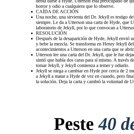
debía darse a Hyde. Utterson está preocupado de qu
horror y odio a cualquiera que lo observe.
CAÍDA DE ACCIÓN
Una noche, una sirvienta del Dr. Jekyll es testigo 
siempre. Le da a Utterson una carta de Hyde, que Ut
laboratorio de Jekyll, por lo que convocan a Utters
RESOLUCIÓN
Después de la desaparición de Hyde, Jekyll envió un
y bebe la mezcla. Se transforma en Henry Jekyll de
acontecimientos a Utterson en una carta que se abrir
Utterson lee una carta del Dr. Jekyll, que le fue dej
Una noche, una sirvienta del Dr. Jekyll es testigo del asesinato brutal de un Sir Danvers Carew de
sintió que había dos caras para sí mismo. A través
Edward Hyde. Utterson va a Jekyll, quien le asegura que Hyde se ha ido para siempre. Le da a
Utterson lee una carta del Dr. Jekyll, que le fue dejada en el laboratorio, junto con una nueva copia
Jekyll se niega a cambiar en Hyde por cerca de 2 meses, pero pronto,
Utterson una carta de Hyde, que Utterson sospecha más tarde que Jekyll ha forjado. Los criados de
de la voluntad de Jekyll, dejando todo a Utterson. Relata que toda su vida, Jekyll sintió que había dos
Suprimido durante tanto tiempo, Hyde, en una furia, asesina a sir Ca
Jekyll están asustados por cosas que han oído y visto en el laboratorio de Jekyll, por lo que convocan
caras para sí mismo. A través de varios experimentos, desata a Mr. Hyde, que es puro mal y
matar a Hyde de vez en cuando, pero finalmente, vuelve a caer en ten
tomar Jekyll, y Jekyll comienza a temer y odiarlo.
a Utterson. Derriban la puerta del laboratorio y encuentran a Hyde muerto de veneno.
emocionante de ser. Con el tiempo, sin embargo, Hyde comienza a tomar Jekyll, y Jekyll comienza a
comienza a tomar Jekyll cada pocas horas, y Jekyll se queda sin sal por
temer y odiarlo.
cambió la voluntad de Utterson, sabiendo que Henry Jekyll pronto 
Jekyll se niega a cambiar en Hyde por cerca de 2 me
a Jekyll a matar a Hyde de vez en cuando, pero fina
la solución. Deja la carta y cambió la voluntad de 
RESOLUCIÓN
Peste
40 d