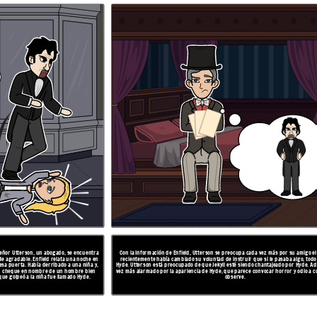
 su amigo el Dr. Jekyll, que
Una noche, una sirvienta del Dr. Jekyll es testigo del asesinato brutal de un Sir Danvers Carew de
ba algo, todo debía darse a
Edward Hyde. Utterson va a Jekyll, quien le asegura que Hyde se ha ido para siempre. Le da a
 por Hyde. Además, está cada
Utterson una carta de Hyde, que Utterson sospecha más tarde que Jekyll ha forjado. Los criados de
or y odio a cualquiera que lo
Jekyll están asustados por cosas que han oído y visto en el laboratorio de Jekyll, por lo que convocan
a Utterson. Derriban la puerta del laboratorio y encuentran a Hyde muerto de veneno.
ÓN
RESOLUCIÓN
 señor Utterson, un abogado, se encuentra
Con la información de Enfield, Utterson se preocupa cada vez más por su amigo el 
le agradable. Enfield relata una noche en
recientemente había cambiado su voluntad de instruir que si le pasaba algo, todo
sa puerta. Había derribado a una niña y,
Hyde. Utterson está preocupado de que Jekyll esté siendo chantajeado por Hyde. A
 un cheque en nombre de un hombre bien
vez más alarmado por la apariencia de Hyde, que parece convocar horror y odio a c
que golpeó a la niña fue llamado Hyde.
observe.