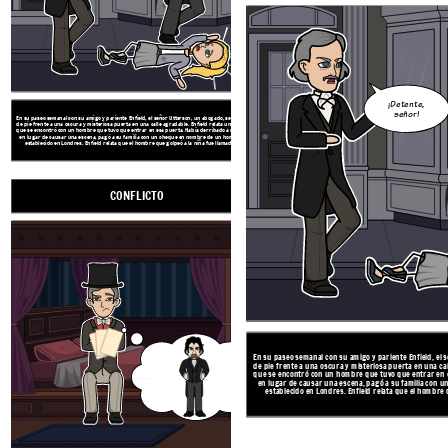
¡Detente,
señor!
En su paseo semanal con su amigo y pariente Enfield, el señor Utterson, un abogado, se encuentra
Con la información de Enfield, Utterson se preocupa cada vez más por
de pie frente a una oscura y misteriosa puerta en una calle agradable. Enfield relata una noche en
recientemente había cambiado su voluntad de instruir que si le pasa
que se encontró con un hombre que tuvo que entrar en esa puerta. Había derribado a una niña y,
Hyde. Utterson está preocupado de que Jekyll esté siendo chantajeado
en lugar de causar una escena, pagó a su familia con un cheque en nombre de un hombre bien
vez más alarmado por la apariencia de Hyde, que parece convocar horr
establecido en Londres. Enfield relata que el hombre que golpeó a la niña fue llamado Hyde.
observe.
CONFLICTO
AUMENTO DE LA ACCI
CLÍMAX
CAÍDA DE ACCIÓN
Oh Dios! Oh Dios!
En su paseo semanal con su amigo y pariente Enfield, el
de pie frente a una oscura y misteriosa puerta en una cal
que se encontró con un hombre que tuvo que entrar en e
en lugar de causar una escena, pagó a su familia con
establecido en Londres. Enfield relata que el hombre 