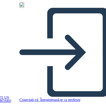
ȚI UN
Conectați-vă
Înregistrează-te ca profesor
YBOARD