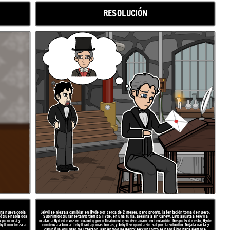
RESOLUCIÓN
 una nueva copia
Jekyll se niega a cambiar en Hyde por cerca de 2 meses, pero pronto, la tentación toma de nuevo.
tió que había dos
Suprimido durante tanto tiempo, Hyde, en una furia, asesina a sir Carew. Esto asusta a Jekyll a
s puro mal y
matar a Hyde de vez en cuando, pero finalmente, vuelve a caer en tentación. Después de esto, Hyde
kyll comienza a
comienza a tomar Jekyll cada pocas horas, y Jekyll se queda sin sal por la solución. Deja la carta y
cambió la voluntad de Utterson, sabiendo que Henry Jekyll pronto se habrá ido para siempre.