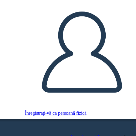
Înregistrați-vă ca persoană fizică