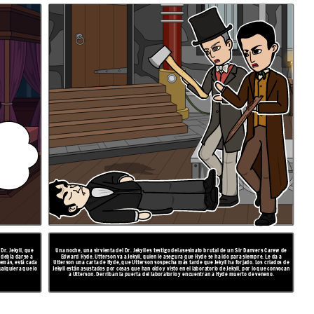
Dr. Jekyll, que
Una noche, una sirvienta del Dr. Jekyll es testigo del asesinato brutal de un Sir Danvers Carew de
 debía darse a
Edward Hyde. Utterson va a Jekyll, quien le asegura que Hyde se ha ido para siempre. Le da a
demás, está cada
Utterson una carta de Hyde, que Utterson sospecha más tarde que Jekyll ha forjado. Los criados de
ualquiera que lo
Jekyll están asustados por cosas que han oído y visto en el laboratorio de Jekyll, por lo que convocan
a Utterson. Derriban la puerta del laboratorio y encuentran a Hyde muerto de veneno.