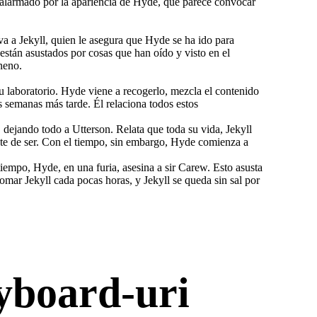
 alarmado por la apariencia de Hyde, que parece convocar
va a Jekyll, quien le asegura que Hyde se ha ido para
están asustados por cosas que han oído y visto en el
neno.
u laboratorio. Hyde viene a recogerlo, mezcla el contenido
 semanas más tarde. Él relaciona todos estos
, dejando todo a Utterson. Relata que toda su vida, Jekyll
nte de ser. Con el tiempo, sin embargo, Hyde comienza a
iempo, Hyde, en una furia, asesina a sir Carew. Esto asusta
mar Jekyll cada pocas horas, y Jekyll se queda sin sal por
yboard-uri