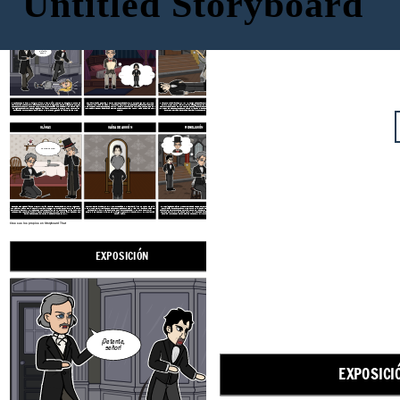
Untitled Storyboard
EXPOSICIÓN
CONFLICTO
AUMENTO DE LA ACCIÓN
¡Detente,
señor!
En su paseo semanal con su amigo y pariente Enfield, el señor Utterson, un abogado, se encuentra de pie frente a una oscura y misteriosa puerta en una calle agradable. Enfield relata una noche en que se encontró con un hombre que tuvo que entrar en esa puerta. Había derribado a una niña y, en lugar de causar una escena, pagó a su familia con un cheque en nombre de un hombre bien establecido en Londres. Enfield relata que el hombre que golpeó a la niña fue llamado Hyde.
Con la información de Enfield, Utterson se preocupa cada vez más por su amigo el Dr. Jekyll, que recientemente había cambiado su voluntad de instruir que si le pasaba algo, todo debía darse a Hyde. Utterson está preocupado de que Jekyll esté siendo chantajeado por Hyde. Además, está cada vez más alarmado por la apariencia de Hyde, que parece convocar horror y odio a cualquiera que lo observe.
Una noche, una sirvienta del Dr. Jekyll es testigo del asesinato brutal de un Sir Danvers Carew de Edward Hyde. Utterson va a Jekyll, quien le asegura que Hyde se ha ido para siempre. Le da a Utterson una carta de Hyde, que Utterson sospecha más tarde que Jekyll ha forjado. Los criados de Jekyll están asustados por cosas que han oído y visto en el laboratorio de Jekyll, por lo que convocan a Utterson. Derriban la puerta del laboratorio y encuentran a Hyde muerto de veneno.
CLÍMAX
CAÍDA DE ACCIÓN
RESOLUCIÓN
Oh Dios! Oh Dios!
Después de la desaparición de Hyde, Jekyll envió una carta desesperada al Dr. Lanyon, rogándole que sacara un cajón de su laboratorio. Hyde viene a recogerlo, mezcla el contenido y bebe la mezcla. Se transforma en Henry Jekyll delante de los ojos de Lanyon. Lanyon está tan angustiado que muere unas semanas más tarde. Él relaciona todos estos acontecimientos a Utterson en una carta que se abrirá solamente en la muerte o la desaparición del Dr. Jekyll.
Utterson lee una carta del Dr. Jekyll, que le fue dejada en el laboratorio, junto con una nueva copia de la voluntad de Jekyll, dejando todo a Utterson. Relata que toda su vida, Jekyll sintió que había dos caras para sí mismo. A través de varios experimentos, desata a Mr. Hyde, que es puro mal y emocionante de ser. Con el tiempo, sin embargo, Hyde comienza a tomar Jekyll, y Jekyll comienza a temer y odiarlo.
Jekyll se niega a cambiar en Hyde por cerca de 2 meses, pero pronto, la tentación toma de nuevo. Suprimido durante tanto tiempo, Hyde, en una furia, asesina a sir Carew. Esto asusta a Jekyll a matar a Hyde de vez en cuando, pero finalmente, vuelve a caer en tentación. Después de esto, Hyde comienza a tomar Jekyll cada pocas horas, y Jekyll se queda sin sal por la solución. Deja la carta y cambió la voluntad de Utterson, sabiendo que Henry Jekyll pronto se habrá ido para siempre.
Cree sus los propios en Storyboard That
EXPOSICIÓN
CONFLICTO
¡Detente,
señor!
EXPOSICI