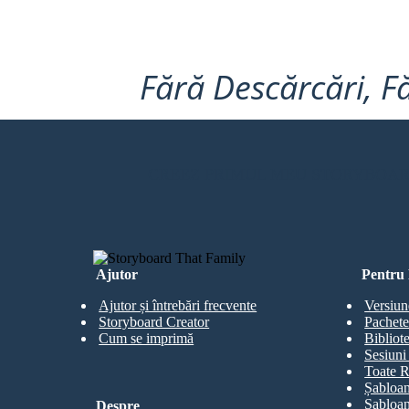
Fără Descărcări, Fă
Jekyll se niega a cambiar en Hyde por cerca de 2 meses, pero pronto, la tentación toma de nuevo.
Suprimido durante tanto tiempo, Hyde, en una furia, asesina a sir Carew. Esto asusta a Jekyll a
matar a Hyde de vez en cuando, pero finalmente, vuelve a caer en tentación. Después de esto, Hyde
comienza a tomar Jekyll cada pocas horas, y Jekyll se queda sin sal por la solución. Deja la carta y
cambió la voluntad de Utterson, sabiendo que Henry Jekyll pronto se habrá ido para siempre.
CREEZ PRIMUL MEU STORYBOA
Ajutor
Pentru 
Ajutor și întrebări frecvente
Versiun
Storyboard Creator
Pachete
Cum se imprimă
Bibliot
Sesiuni 
Toate R
Șabloan
Șabloan
Despre