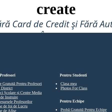
create
ră Card de Credit și Fără Au
Încerca!
RD
Profesori
Pentru Studenti
e Gratuită Pentru Profesori
Clasa mea
 District
Photos For Class
eci Școlare și Centre Media
de Instruire
Pentru Echipe
esursele Profesorilor
e de foi de Lucru
Probă Gratuită Pentru Echipe
e de Afișe