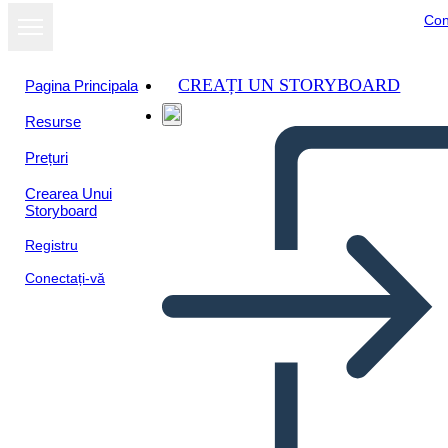
Con
CREAȚI UN STORYBOARD
Pagina Principala
Resurse
Vizualizați ca
Prețuri
prezentare de
diapozitive
Crearea Unui
Storyboard
Registru
Conectați-vă