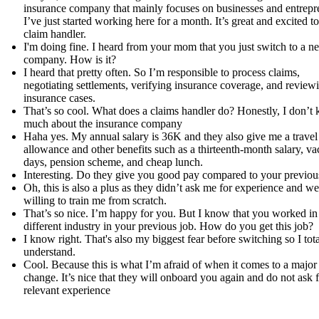
insurance company that mainly focuses on businesses and entrepr
I’ve just started working here for a month. It’s great and excited to
claim handler.
I'm doing fine. I heard from your mom that you just switch to a n
company. How is it?
I heard that pretty often. So I’m responsible to process claims,
negotiating settlements, verifying insurance coverage, and review
insurance cases.
That’s so cool. What does a claims handler do? Honestly, I don’t
much about the insurance company
Haha yes. My annual salary is 36K and they also give me a travel
allowance and other benefits such as a thirteenth-month salary, va
days, pension scheme, and cheap lunch.
Interesting. Do they give you good pay compared to your previou
Oh, this is also a plus as they didn’t ask me for experience and we
willing to train me from scratch.
That’s so nice. I’m happy for you. But I know that you worked in
different industry in your previous job. How do you get this job?
I know right. That's also my biggest fear before switching so I tota
understand.
Cool. Because this is what I’m afraid of when it comes to a major
change. It’s nice that they will onboard you again and do not ask 
relevant experience