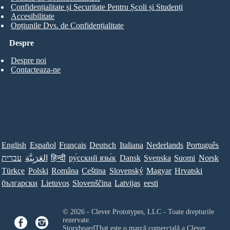
Confidențialitate și Securitate Pentru Școli și Studenți
Accesibilitate
Opțiunile Dvs. de Confidențialitate
Despre
Despre noi
Contacteaza-ne
English
Español
Français
Deutsch
Italiana
Nederlands
Português
עברית
العَرَبِيَّة
हिन्दी
ру́сский язы́к
Dansk
Svenska
Suomi
Norsk
Türkçe
Polski
Româna
Ceština
Slovenský
Magyar
Hrvatski
български
Lietuvos
Slovenščina
Latvijas
eesti
© 2026 - Clever Prototypes, LLC - Toate drepturile
rezervate.
StoryboardThat este o marcă comercială a
Clever