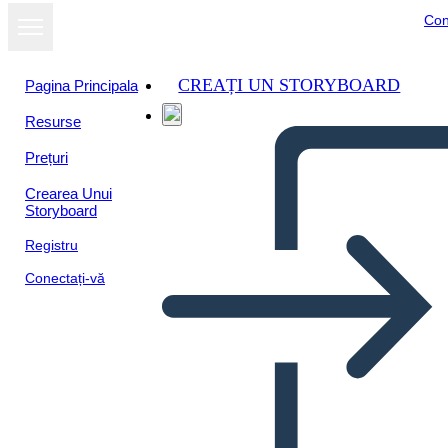
Con
CREAȚI UN STORYBOARD
Pagina Principala
Resurse
Vizualizați ca
Prețuri
prezentare de
diapozitive
Crearea Unui
Storyboard
Registru
Conectați-vă
Playa de Ancón con basura
en la arena y en el agua