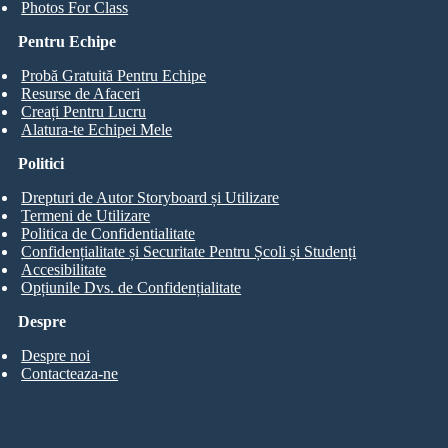
Photos For Class
Pentru Echipe
Probă Gratuită Pentru Echipe
Resurse de Afaceri
Creați Pentru Lucru
Alatura-te Echipei Mele
Politici
Drepturi de Autor Storyboard și Utilizare
Termeni de Utilizare
Politica de Confidentialitate
Confidențialitate și Securitate Pentru Școli și Studenți
Accesibilitate
Opțiunile Dvs. de Confidențialitate
Despre
Despre noi
Contacteaza-ne