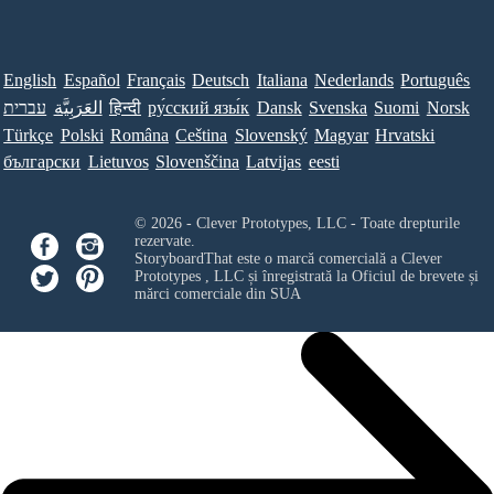
English
Español
Français
Deutsch
Italiana
Nederlands
Português
עברית
العَرَبِيَّة
हिन्दी
ру́сский язы́к
Dansk
Svenska
Suomi
Norsk
Türkçe
Polski
Româna
Ceština
Slovenský
Magyar
Hrvatski
български
Lietuvos
Slovenščina
Latvijas
eesti
© 2026 - Clever Prototypes, LLC - Toate drepturile
rezervate.
StoryboardThat este o marcă comercială a
Clever
Prototypes , LLC
și înregistrată la Oficiul de brevete și
mărci comerciale din SUA