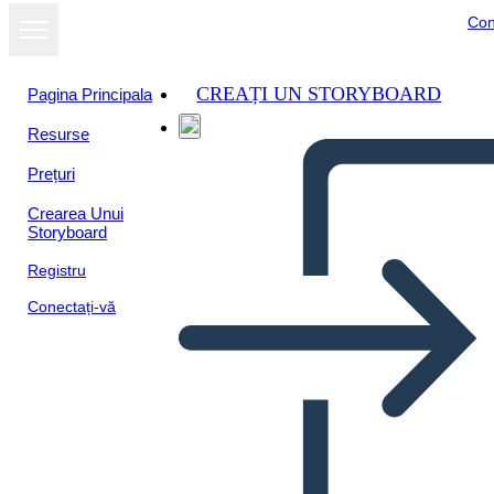
Con
CREAȚI UN STORYBOARD
Pagina Principala
Resurse
Vizualizați ca
Prețuri
prezentare de
diapozitive
Crearea Unui
Storyboard
Registru
Conectați-vă