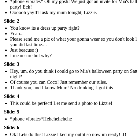
*phone vibrates* Oh my gosh! We just got an invite for Mia's ha
party! Eek!
Oooooh yay!I'll ask my mum tonight, Lizzie.
Slide: 2
You know its a dress up party right?
Yeah...
Please send me a pic of what your gonna wear so you don't look l
you did last time....
Just beacuse ;)
I mean sure but why?
Slide: 3
Hey, um, do you think i could go to Mia's halloween party on Sa
night?
Of course you can Coco! Just remember our rules.
Thank you, and I know Mum! No drinking. I got this.
Slide: 4
This could be perfect! Let me send a photo to Lizzie!
Slide: 5
*phone vibrates*Hehehehehehe
Slide: 6
Ok! Lets do this! Lizzie liked my outfit so now im ready! :D