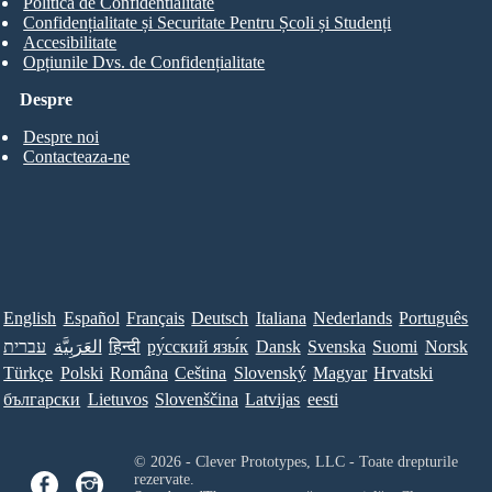
Politica de Confidentialitate
Confidențialitate și Securitate Pentru Școli și Studenți
Accesibilitate
Opțiunile Dvs. de Confidențialitate
Despre
Despre noi
Contacteaza-ne
English
Español
Français
Deutsch
Italiana
Nederlands
Português
עברית
العَرَبِيَّة
हिन्दी
ру́сский язы́к
Dansk
Svenska
Suomi
Norsk
Türkçe
Polski
Româna
Ceština
Slovenský
Magyar
Hrvatski
български
Lietuvos
Slovenščina
Latvijas
eesti
© 2026 - Clever Prototypes, LLC - Toate drepturile
rezervate.