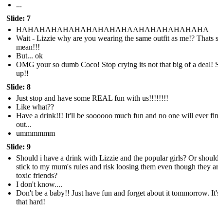
...
Slide: 7
HAHAHAHAHAHAHAHAHAHAAHAHAHAHAHAHA
Wait - Lizzie why are you wearing the same outfit as me!? Thats 
mean!!!
But... ok
OMG your so dumb Coco! Stop crying its not that big of a deal! S
up!!
Slide: 8
Just stop and have some REAL fun with us!!!!!!!!
Like what??
Have a drink!!! It'll be soooooo much fun and no one will ever fi
out...
ummmmmm
Slide: 9
Should i have a drink with Lizzie and the popular girls? Or should
stick to my mum's rules and risk loosing them even though they a
toxic friends?
I don't know....
Don't be a baby!! Just have fun and forget about it tommorrow. It'
that hard!