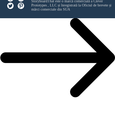
StoryboardThat este o marcă comercială a
Clever
Prototypes , LLC
și înregistrată la Oficiul de brevete și
mărci comerciale din SUA