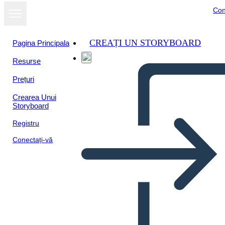
Con
CREAȚI UN STORYBOARD
Pagina Principala
Resurse
Vizualizați ca
Prețuri
prezentare de
diapozitive
Crearea Unui
Storyboard
Registru
Conectați-vă
Untitled Storyboard