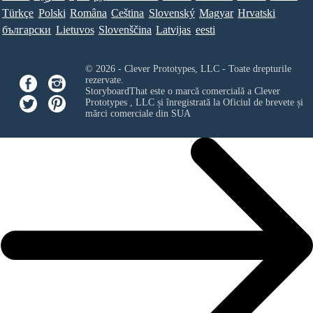
Türkçe
Polski
Româna
Ceština
Slovenský
Magyar
Hrvatski
български
Lietuvos
Slovenščina
Latvijas
eesti
© 2026 - Clever Prototypes, LLC - Toate drepturile
rezervate.
StoryboardThat este o marcă comercială a
Clever
Prototypes , LLC
și înregistrată la Oficiul de brevete și
mărci comerciale din SUA