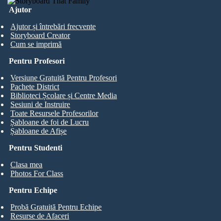
Ajutor
Ajutor și întrebări frecvente
Storyboard Creator
Cum se imprimă
Pentru Profesori
Versiune Gratuită Pentru Profesori
Pachete District
Biblioteci Școlare și Centre Media
Sesiuni de Instruire
Toate Resursele Profesorilor
Șabloane de foi de Lucru
Șabloane de Afișe
Pentru Studenti
Clasa mea
Photos For Class
Pentru Echipe
Probă Gratuită Pentru Echipe
Resurse de Afaceri