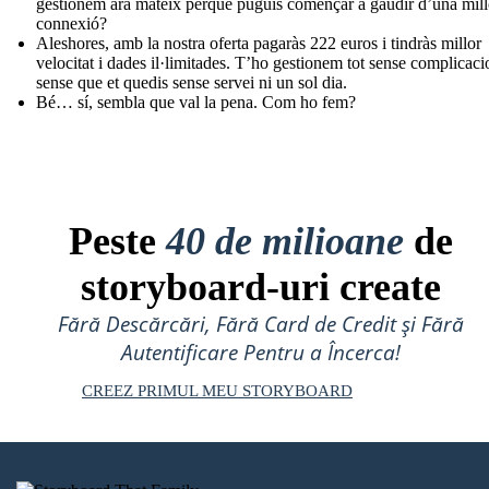
gestionem ara mateix perquè puguis començar a gaudir d’una mill
connexió?
Aleshores, amb la nostra oferta pagaràs 222 euros i tindràs millor
velocitat i dades il·limitades. T’ho gestionem tot sense complicaci
sense que et quedis sense servei ni un sol dia.
Bé… sí, sembla que val la pena. Com ho fem?
Peste
40 de milioane
de
storyboard-uri create
Fără Descărcări, Fără Card de Credit și Fără
Autentificare Pentru a Încerca!
CREEZ PRIMUL MEU STORYBOARD