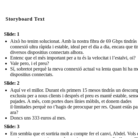
Storyboard Text
Slide: 1
Això ho tenim solucionat. Amb la nostra fibra de 69 Gbps tindràs
connexió ultra ràpida i estable, ideal per el dia a dia, encara que ti
diversos dispositius connectats alhora.
Entenc que el més important per a tu és la velocitat i l’estalvi, oi?
Vale pero, i el preu?
Sí, sobretot perquè la meva connexió actual va lenta quan hi ha m
dispositius connectats.
Slide: 2
Aquí ve el millor. Durant els primers 15 mesos tindràs un descom
exclusiu per a nous clients i després el preu es manté estable, sens
pujades. A més, com portes dues línies mòbils, et donem dades
il·limitades perquè no t’hagis de preocupar per res. Quant estàs p
ara?
Doncs uns 333 euros al mes.
Slide: 3
Em sembla que et sortiria molt a compte fer el canvi, Abdel. Vols