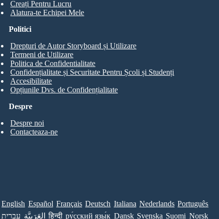
Creați Pentru Lucru
Alatura-te Echipei Mele
Politici
Drepturi de Autor Storyboard și Utilizare
Termeni de Utilizare
Politica de Confidentialitate
Confidențialitate și Securitate Pentru Școli și Studenți
Accesibilitate
Opțiunile Dvs. de Confidențialitate
Despre
Despre noi
Contacteaza-ne
English
Español
Français
Deutsch
Italiana
Nederlands
Português
עברית
العَرَبِيَّة
हिन्दी
ру́сский язы́к
Dansk
Svenska
Suomi
Norsk