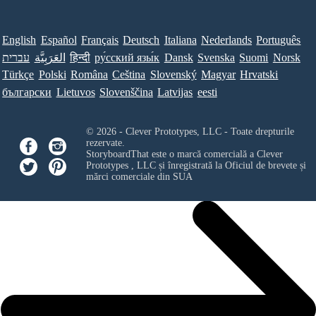
English
Español
Français
Deutsch
Italiana
Nederlands
Português
עברית
العَرَبِيَّة
हिन्दी
ру́сский язы́к
Dansk
Svenska
Suomi
Norsk
Türkçe
Polski
Româna
Ceština
Slovenský
Magyar
Hrvatski
български
Lietuvos
Slovenščina
Latvijas
eesti
© 2026 - Clever Prototypes, LLC - Toate drepturile
rezervate.
StoryboardThat este o marcă comercială a
Clever
Prototypes , LLC
și înregistrată la Oficiul de brevete și
mărci comerciale din SUA