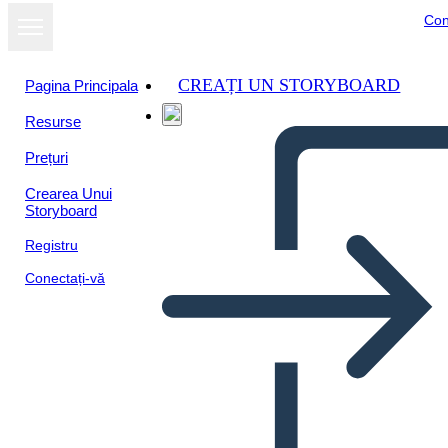
Con
CREAȚI UN STORYBOARD
Pagina Principala
Resurse
Vizualizați ca
Prețuri
prezentare de
diapozitive
Crearea Unui
Storyboard
Registru
Conectați-vă