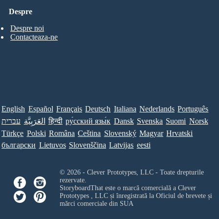
Despre
Despre noi
Contacteaza-ne
English
Español
Français
Deutsch
Italiana
Nederlands
Português
עברית
العَرَبِيَّة
हिन्दी
ру́сский язы́к
Dansk
Svenska
Suomi
Norsk
Türkçe
Polski
Româna
Ceština
Slovenský
Magyar
Hrvatski
български
Lietuvos
Slovenščina
Latvijas
eesti
© 2026 - Clever Prototypes, LLC - Toate drepturile
rezervate.
StoryboardThat este o marcă comercială a
Clever
Prototypes , LLC
și înregistrată la Oficiul de brevete și
mărci comerciale din SUA