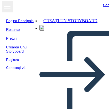
Con
CREAȚI UN STORYBOARD
Pagina Principala
Resurse
Prețuri
Crearea Unui
Storyboard
Registru
Conectați-vă
T-schéma 3 Řádky