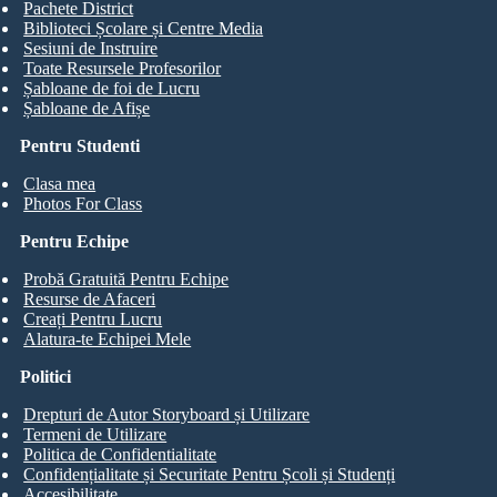
Pachete District
Biblioteci Școlare și Centre Media
Sesiuni de Instruire
Toate Resursele Profesorilor
Șabloane de foi de Lucru
Șabloane de Afișe
Pentru Studenti
Clasa mea
Photos For Class
Pentru Echipe
Probă Gratuită Pentru Echipe
Resurse de Afaceri
Creați Pentru Lucru
Alatura-te Echipei Mele
Politici
Drepturi de Autor Storyboard și Utilizare
Termeni de Utilizare
Politica de Confidentialitate
Confidențialitate și Securitate Pentru Școli și Studenți
Accesibilitate