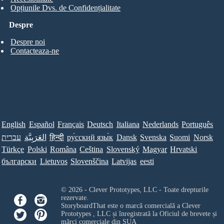
Opțiunile Dvs. de Confidențialitate
Despre
Despre noi
Contacteaza-ne
English
Español
Français
Deutsch
Italiana
Nederlands
Português
עברית
العَرَبِيَّة
हिन्दी
ру́сский язы́к
Dansk
Svenska
Suomi
Norsk
Türkçe
Polski
Româna
Ceština
Slovenský
Magyar
Hrvatski
български
Lietuvos
Slovenščina
Latvijas
eesti
© 2026 - Clever Prototypes, LLC - Toate drepturile
rezervate.
StoryboardThat este o marcă comercială a
Clever
Prototypes , LLC
și înregistrată la Oficiul de brevete și
mărci comerciale din SUA