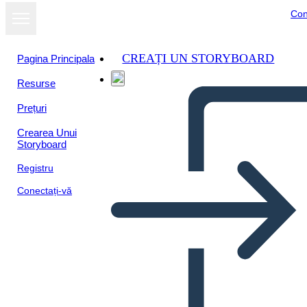
Con
CREAȚI UN STORYBOARD
Pagina Principala
Resurse
Vizualizați ca
Prețuri
prezentare de
diapozitive
Crearea Unui
Storyboard
Registru
Conectați-vă
Let's take care of ourselves