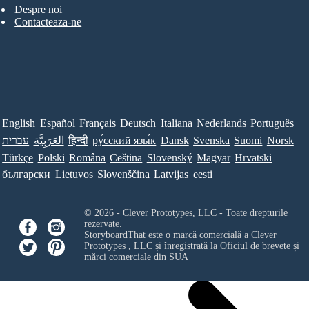
Despre noi
Contacteaza-ne
English
Español
Français
Deutsch
Italiana
Nederlands
Português
עברית
العَرَبِيَّة
हिन्दी
ру́сский язы́к
Dansk
Svenska
Suomi
Norsk
Türkçe
Polski
Româna
Ceština
Slovenský
Magyar
Hrvatski
български
Lietuvos
Slovenščina
Latvijas
eesti
© 2026 - Clever Prototypes, LLC - Toate drepturile
rezervate.
StoryboardThat este o marcă comercială a
Clever
Prototypes , LLC
și înregistrată la Oficiul de brevete și
mărci comerciale din SUA