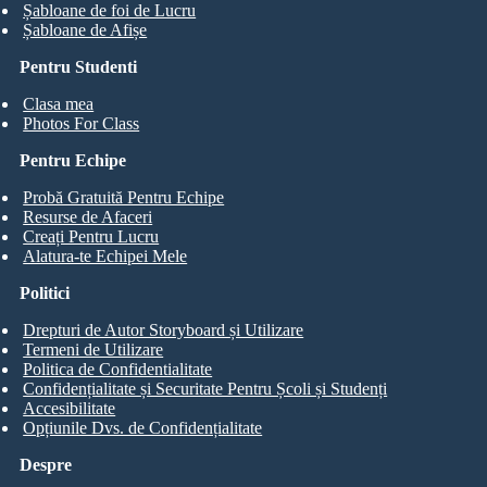
Șabloane de foi de Lucru
Șabloane de Afișe
Pentru Studenti
Clasa mea
Photos For Class
Pentru Echipe
Probă Gratuită Pentru Echipe
Resurse de Afaceri
Creați Pentru Lucru
Alatura-te Echipei Mele
Politici
Drepturi de Autor Storyboard și Utilizare
Termeni de Utilizare
Politica de Confidentialitate
Confidențialitate și Securitate Pentru Școli și Studenți
Accesibilitate
Opțiunile Dvs. de Confidențialitate
Despre