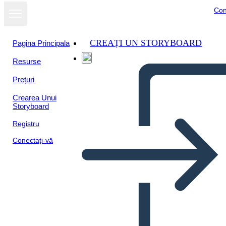
Con
CREAȚI UN STORYBOARD
Pagina Principala
Resurse
Prețuri
Crearea Unui
Storyboard
Registru
Conectați-vă