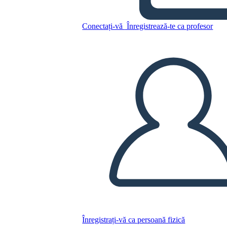
5 W del Colegio Electoral
Conectați-vă
Înregistrează-te ca profesor
Copiați acest Storyboard
CREAȚI UN STORYBOARD
REDAȚI PREZENTAREA DE DIAPOZITIVE
CITESTE-MI
Înregistrați-vă ca persoană fizică