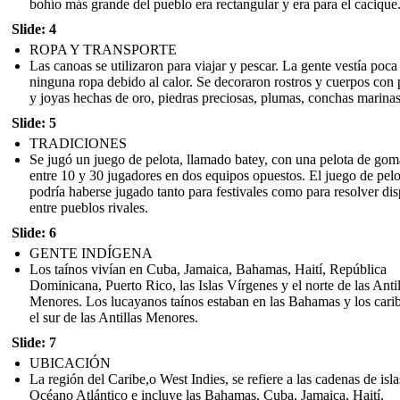
bohío más grande del pueblo era rectangular y era para el cacique
Slide: 4
ROPA Y TRANSPORTE
Las canoas se utilizaron para viajar y pescar. La gente vestía poca
ninguna ropa debido al calor. Se decoraron rostros y cuerpos con 
y joyas hechas de oro, piedras preciosas, plumas, conchas marinas
Slide: 5
TRADICIONES
Se jugó un juego de pelota, llamado batey, con una pelota de gom
entre 10 y 30 jugadores en dos equipos opuestos. El juego de pelo
podría haberse jugado tanto para festivales como para resolver dis
entre pueblos rivales.
Slide: 6
GENTE INDÍGENA
Los taínos vivían en Cuba, Jamaica, Bahamas, Haití, República
Dominicana, Puerto Rico, las Islas Vírgenes y el norte de las Antil
Menores. Los lucayanos taínos estaban en las Bahamas y los cari
el sur de las Antillas Menores.
Slide: 7
UBICACIÓN
La región del Caribe,o West Indies, se refiere a las cadenas de isla
Océano Atlántico e incluye las Bahamas, Cuba, Jamaica, Haití,