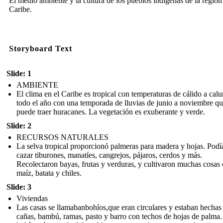
El medio ambiente y la cultura de los pueblos indígenas de la región
Caribe.
Storyboard Text
Slide: 1
AMBIENTE
El clima en el Caribe es tropical con temperaturas de cálido a cal
todo el año con una temporada de lluvias de junio a noviembre q
puede traer huracanes. La vegetación es exuberante y verde.
Slide: 2
RECURSOS NATURALES
La selva tropical proporcionó palmeras para madera y hojas. Podí
cazar tiburones, manatíes, cangrejos, pájaros, cerdos y más.
Recolectaron bayas, frutas y verduras, y cultivaron muchas cosa
maíz, batata y chiles.
Slide: 3
Viviendas
Las casas se llamabanbohíos,que eran circulares y estaban hechas
cañas, bambú, ramas, pasto y barro con techos de hojas de palma.