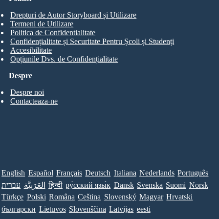
Drepturi de Autor Storyboard și Utilizare
Termeni de Utilizare
Politica de Confidentialitate
Confidențialitate și Securitate Pentru Școli și Studenți
Accesibilitate
Opțiunile Dvs. de Confidențialitate
Despre
Despre noi
Contacteaza-ne
English
Español
Français
Deutsch
Italiana
Nederlands
Português
עברית
العَرَبِيَّة
हिन्दी
ру́сский язы́к
Dansk
Svenska
Suomi
Norsk
Türkçe
Polski
Româna
Ceština
Slovenský
Magyar
Hrvatski
български
Lietuvos
Slovenščina
Latvijas
eesti