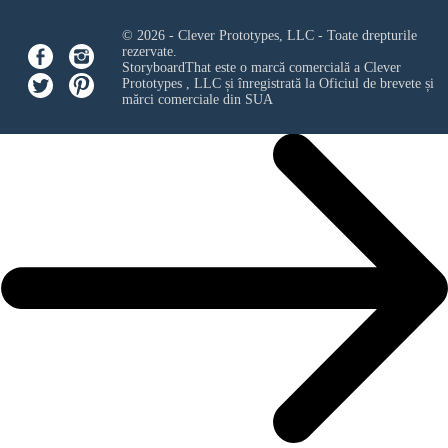
© 2026 - Clever Prototypes, LLC - Toate drepturile
rezervate.
StoryboardThat este o marcă comercială a
Clever
Prototypes , LLC
și înregistrată la Oficiul de brevete și
mărci comerciale din SUA