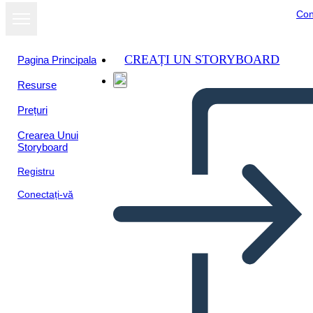
Con
CREAȚI UN STORYBOARD
Pagina Principala
Resurse
Prețuri
Crearea Unui
Storyboard
Registru
Conectați-vă
Ambiente y Cultura Caribeña