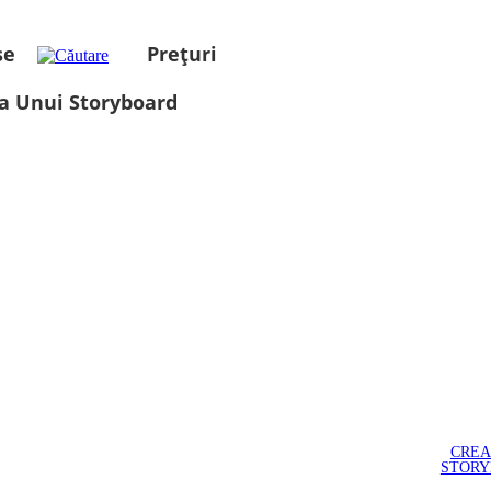
se
Prețuri
a Unui Storyboard
CREA
STOR