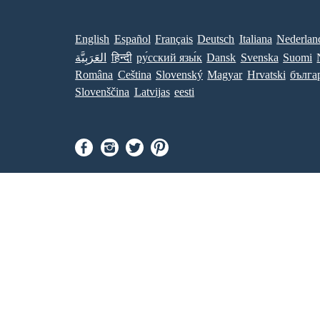
English
Español
Français
Deutsch
Italiana
Nederlan
العَرَبِيَّة
हिन्दी
ру́сский язы́к
Dansk
Svenska
Suomi
Româna
Ceština
Slovenský
Magyar
Hrvatski
бълга
Slovenščina
Latvijas
eesti