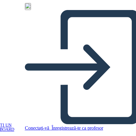
ȚI UN
Conectați-vă
Înregistrează-te ca profesor
YBOARD