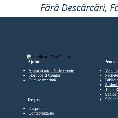
Fără Descărcări, Fă
CREEZ PRIMUL MEU STORYBOA
Ajutor
Pentru 
Ajutor și întrebări frecvente
Versiun
Storyboard Creator
Pachete
Cum se imprimă
Bibliot
Sesiuni 
Toate R
Șabloan
Șabloan
Despre
Despre noi
Contacteaza-ne