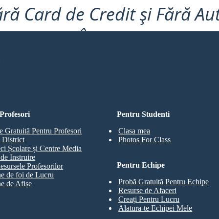
ră Card de Credit și Fără Au
Încerca!
RD
Profesori
Pentru Studenti
e Gratuită Pentru Profesori
Clasa mea
 District
Photos For Class
eci Școlare și Centre Media
de Instruire
Pentru Echipe
esursele Profesorilor
e de foi de Lucru
Probă Gratuită Pentru Echipe
e de Afișe
Resurse de Afaceri
Creați Pentru Lucru
Alatura-te Echipei Mele