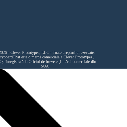
026 - Clever Prototypes, LLC - Toate drepturile rezervate.
oryboardThat este o marcă comercială a
Clever Prototypes ,
C
și înregistrată la Oficiul de brevete și mărci comerciale din
SUA