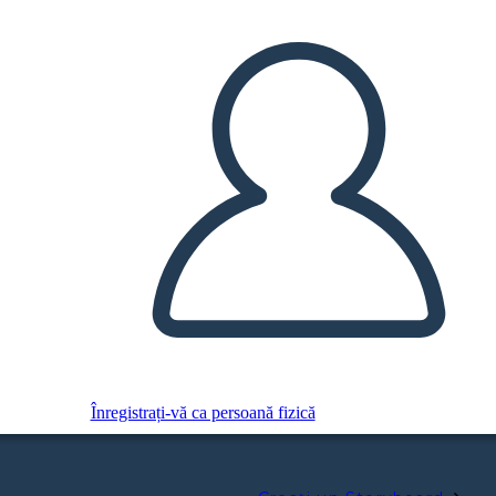
Înregistrați-vă ca persoană fizică