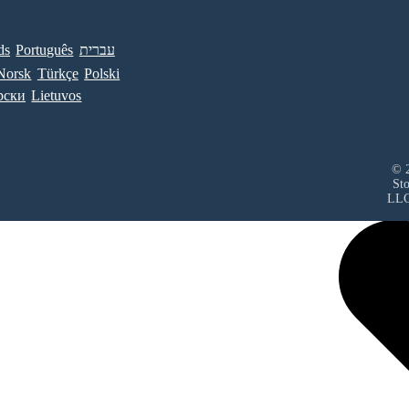
ds
Português
עברית
Norsk
Türkçe
Polski
рски
Lietuvos
© 2
St
LL