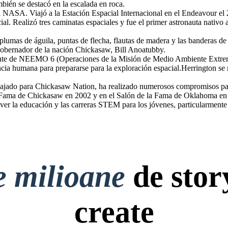
bién se destacó en la escalada en roca.
a NASA. Viajó a la Estación Espacial Internacional en el Endeavour el
cial. Realizó tres caminatas espaciales y fue el primer astronauta nativo
 plumas de águila, puntas de flecha, flautas de madera y las banderas 
 gobernador de la nación Chickasaw, Bill Anoatubby.
te de NEEMO 6 (Operaciones de la Misión de Medio Ambiente Extrem
a humana para prepararse para la exploración espacial.Herrington se 
bajado para Chickasaw Nation, ha realizado numerosos compromisos pa
 Fama de Chickasaw en 2002 y en el Salón de la Fama de Oklahoma en 2
er la educación y las carreras STEM para los jóvenes, particularmente 
e milioane
de stor
create