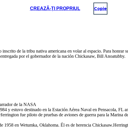
CREAZĂ-ȚI PROPRIUL
Copie
nscrito de la tribu nativa americana en volar al espacio. Para honrar 
do entregada por el gobernador de la nación Chickasaw, Bill Anoatubby.
narrador de la NASA
984 y estuvo destinado en la Estación Aérea Naval en Pensacola, FL ant
Herrington fue piloto de pruebas de aviones de guerra para la Marina 
 de 1958 en Wetumka, Oklahoma. Él es de herencia Chickasaw.Herringto