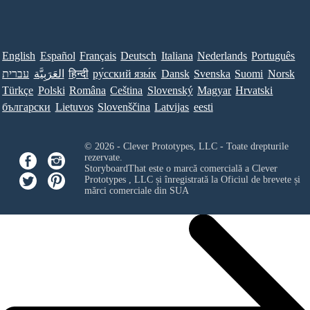
English
Español
Français
Deutsch
Italiana
Nederlands
Português
עברית
العَرَبِيَّة
हिन्दी
ру́сский язы́к
Dansk
Svenska
Suomi
Norsk
Türkçe
Polski
Româna
Ceština
Slovenský
Magyar
Hrvatski
български
Lietuvos
Slovenščina
Latvijas
eesti
© 2026 - Clever Prototypes, LLC - Toate drepturile
rezervate.
StoryboardThat este o marcă comercială a
Clever
Prototypes , LLC
și înregistrată la Oficiul de brevete și
mărci comerciale din SUA