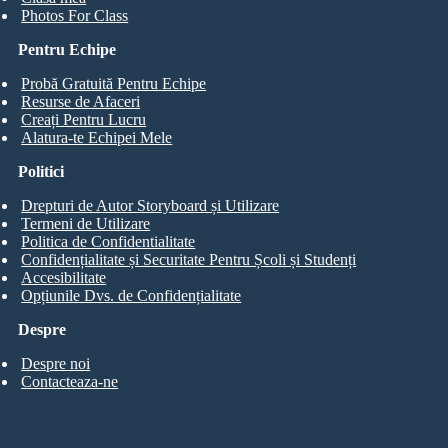
Photos For Class
Pentru Echipe
Probă Gratuită Pentru Echipe
Resurse de Afaceri
Creați Pentru Lucru
Alatura-te Echipei Mele
Politici
Drepturi de Autor Storyboard și Utilizare
Termeni de Utilizare
Politica de Confidentialitate
Confidențialitate și Securitate Pentru Școli și Studenți
Accesibilitate
Opțiunile Dvs. de Confidențialitate
Despre
Despre noi
Contacteaza-ne