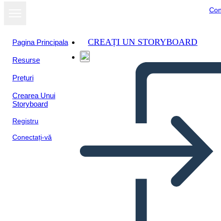
Con
CREAȚI UN STORYBOARD
Pagina Principala
Resurse
Prețuri
Crearea Unui
Storyboard
Registru
Conectați-vă
Ciclos de Feria de Ciencias