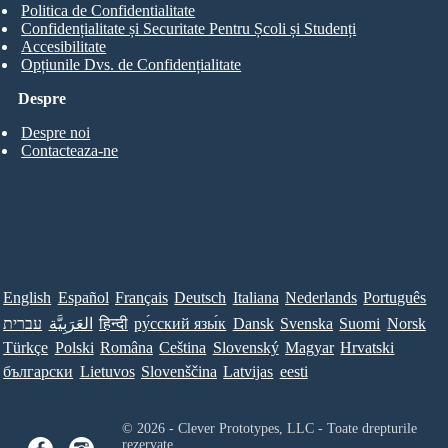
Politica de Confidentialitate
Confidențialitate și Securitate Pentru Școli și Studenți
Accesibilitate
Opțiunile Dvs. de Confidențialitate
Despre
Despre noi
Contacteaza-ne
English
Español
Français
Deutsch
Italiana
Nederlands
Português
עברית
العَرَبِيَّة
हिन्दी
ру́сский язы́к
Dansk
Svenska
Suomi
Norsk
Türkçe
Polski
Româna
Ceština
Slovenský
Magyar
Hrvatski
български
Lietuvos
Slovenščina
Latvijas
eesti
© 2026 - Clever Prototypes, LLC - Toate drepturile
rezervate.