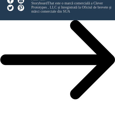
StoryboardThat este o marcă comercială a
Clever
Prototypes , LLC
și înregistrată la Oficiul de brevete și
mărci comerciale din SUA