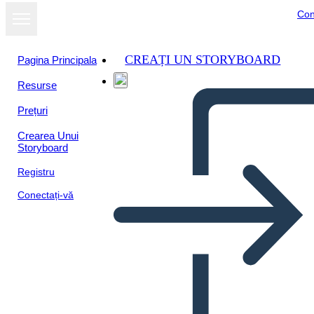
Con
CREAȚI UN STORYBOARD
Pagina Principala
Resurse
Prețuri
Crearea Unui
Storyboard
Registru
Conectați-vă
Comunicacion Info-3