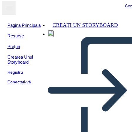
Con
CREAȚI UN STORYBOARD
Pagina Principala
Resurse
Prețuri
Crearea Unui
Storyboard
Registru
Conectați-vă
Convertirse en Ciudadano