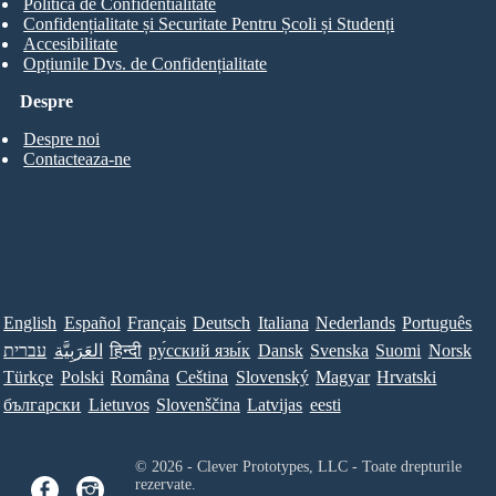
Politica de Confidentialitate
Confidențialitate și Securitate Pentru Școli și Studenți
Accesibilitate
Opțiunile Dvs. de Confidențialitate
Despre
Despre noi
Contacteaza-ne
English
Español
Français
Deutsch
Italiana
Nederlands
Português
עברית
العَرَبِيَّة
हिन्दी
ру́сский язы́к
Dansk
Svenska
Suomi
Norsk
Türkçe
Polski
Româna
Ceština
Slovenský
Magyar
Hrvatski
български
Lietuvos
Slovenščina
Latvijas
eesti
© 2026 - Clever Prototypes, LLC - Toate drepturile
rezervate.