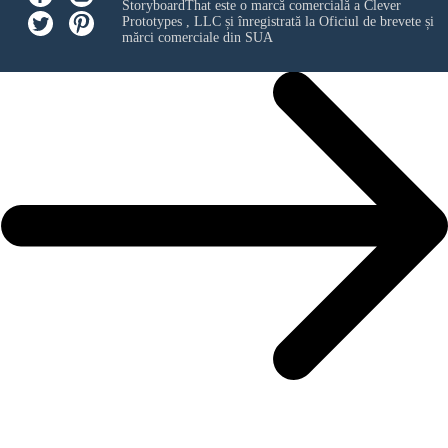
StoryboardThat este o marcă comercială a
Clever
Prototypes , LLC
și înregistrată la Oficiul de brevete și
mărci comerciale din SUA