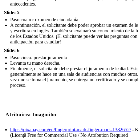
antecedentes.
Slide: 5
Paso cuatro: examen de ciudadanía
A continuación, el solicitante debe poder aprobar un examen de le
y escritura en inglés. También se evaluará su conocimiento de la h
de los Estados Unidos. ¡El solicitante puede ver las preguntas con
anticipación para estudiar!
Slide: 6
Paso cinco: prestar juramento
Levanta tu mano derecha.
Finalmente, el solicitante debe prestar el juramento de lealtad. Est
generalmente se hace en una sala de audiencias con muchos otros
vez que se toma el juramento, se entrega un certificado y se compl
proceso.
Atribuirea Imaginilor
https://pixabay.com/en/fingerprint-mark-finger-mark-1382652/
- K
(Licență Free for Commercial Use / No Attribution Required