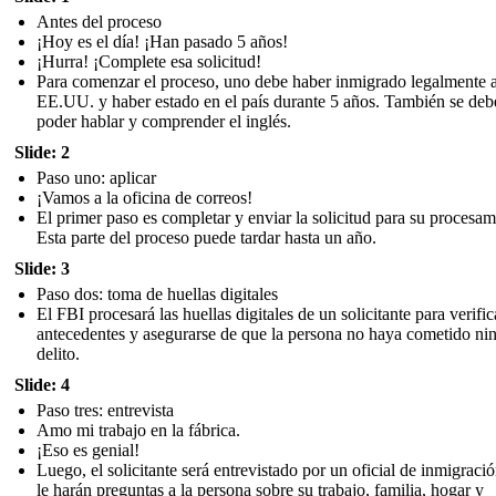
Antes del proceso
¡Hoy es el día! ¡Han pasado 5 años!
¡Hurra! ¡Complete esa solicitud!
Para comenzar el proceso, uno debe haber inmigrado legalmente a
EE.UU. y haber estado en el país durante 5 años. También se deb
poder hablar y comprender el inglés.
Slide: 2
Paso uno: aplicar
¡Vamos a la oficina de correos!
El primer paso es completar y enviar la solicitud para su procesam
Esta parte del proceso puede tardar hasta un año.
Slide: 3
Paso dos: toma de huellas digitales
El FBI procesará las huellas digitales de un solicitante para verific
antecedentes y asegurarse de que la persona no haya cometido ni
delito.
Slide: 4
Paso tres: entrevista
Amo mi trabajo en la fábrica.
¡Eso es genial!
Luego, el solicitante será entrevistado por un oficial de inmigraci
le harán preguntas a la persona sobre su trabajo, familia, hogar y