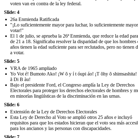
voten van en contra de la ley federal.
Slide: 4
26a Enmienda Ratificada
"¡Lo suficientemente mayor para luchar, lo suficientemente mayor
votar!"
El 1 de julio, se aprueba la 26ª Enmienda, que reduce la edad para
de 21 a 18. Significaba resolver la disparidad de que los hombres
años tienen la edad suficiente para ser reclutados, pero no tienen 
a votar.
Slide: 5
VRA de 1965 ampliado
Yo Vot é! Bumoto Ako! ¡W õ y í t óupi áo! ¡T õhy õ shimsashita!
ã Di B àu!
Bajo el presidente Ford, el Congreso amplía la Ley de Derechos
Electorales para proteger los derechos electorales de hombres y m
en minorías lingüísticas de la discriminación en las urnas.
Slide: 6
Extensión de la Ley de Derechos Electorales
Esta Ley de Derecho al Voto se amplió otros 25 años e incluyó
requisitos para que los estados hicieran que el voto sea más accesi
para los ancianos y las personas con discapacidades.
Slide: 7