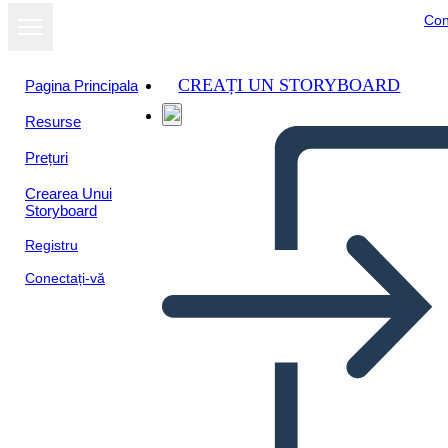
Con
CREAȚI UN STORYBOARD
Pagina Principala
Resurse
Prețuri
Crearea Unui
Storyboard
Registru
Conectați-vă