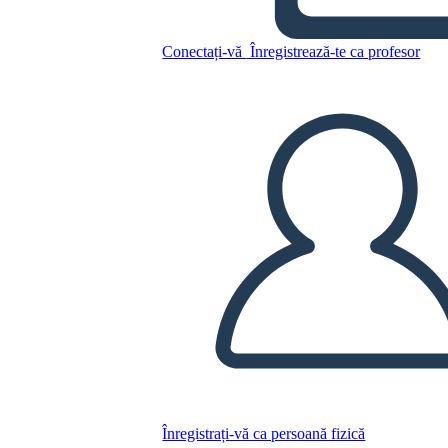
Cronología de los Derechos
de Voto (2)
Conectați-vă
Înregistrează-te ca profesor
Copiați acest Storyboard
CREAȚI UN STORYBOARD
REDAȚI PREZENTAREA DE DIAPOZITIVE
CITESTE-MI
Înregistrați-vă ca persoană fizică