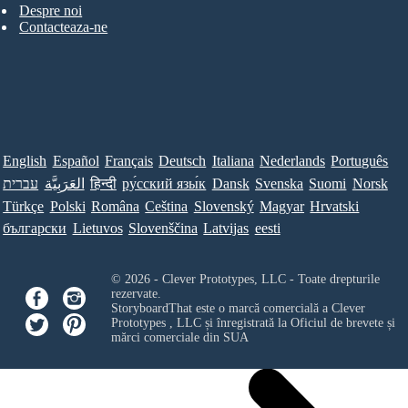
Despre noi
Contacteaza-ne
English
Español
Français
Deutsch
Italiana
Nederlands
Português
עברית
العَرَبِيَّة
हिन्दी
ру́сский язы́к
Dansk
Svenska
Suomi
Norsk
Türkçe
Polski
Româna
Ceština
Slovenský
Magyar
Hrvatski
български
Lietuvos
Slovenščina
Latvijas
eesti
© 2026 - Clever Prototypes, LLC - Toate drepturile
rezervate.
StoryboardThat este o marcă comercială a
Clever
Prototypes , LLC
și înregistrată la Oficiul de brevete și
mărci comerciale din SUA