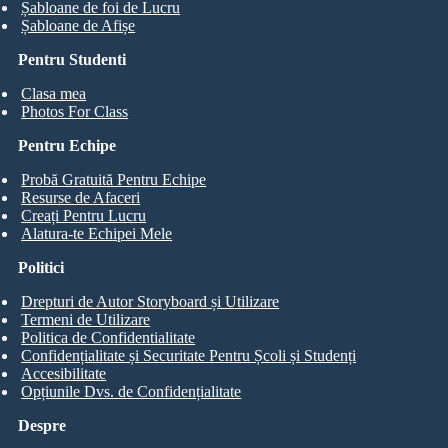
Șabloane de foi de Lucru
Șabloane de Afișe
Pentru Studenti
Clasa mea
Photos For Class
Pentru Echipe
Probă Gratuită Pentru Echipe
Resurse de Afaceri
Creați Pentru Lucru
Alatura-te Echipei Mele
Politici
Drepturi de Autor Storyboard și Utilizare
Termeni de Utilizare
Politica de Confidentialitate
Confidențialitate și Securitate Pentru Școli și Studenți
Accesibilitate
Opțiunile Dvs. de Confidențialitate
Despre