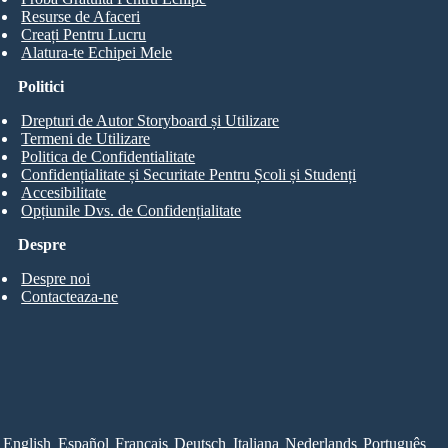
Resurse de Afaceri
Creați Pentru Lucru
Alatura-te Echipei Mele
Politici
Drepturi de Autor Storyboard și Utilizare
Termeni de Utilizare
Politica de Confidentialitate
Confidențialitate și Securitate Pentru Școli și Studenți
Accesibilitate
Opțiunile Dvs. de Confidențialitate
Despre
Despre noi
Contacteaza-ne
English
Español
Français
Deutsch
Italiana
Nederlands
Português