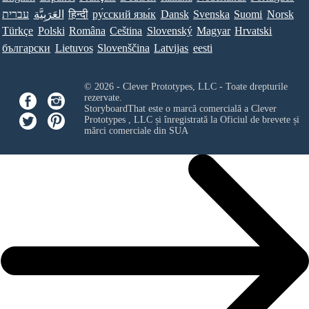
עברית
العَرَبِيَّة
हिन्दी
ру́сский язы́к
Dansk
Svenska
Suomi
Norsk
Türkçe
Polski
Româna
Ceština
Slovenský
Magyar
Hrvatski
български
Lietuvos
Slovenščina
Latvijas
eesti
© 2026 - Clever Prototypes, LLC - Toate drepturile
rezervate.
StoryboardThat este o marcă comercială a
Clever
Prototypes , LLC
și înregistrată la Oficiul de brevete și
mărci comerciale din SUA