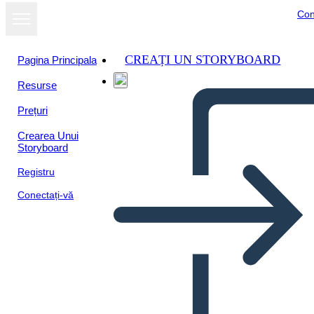
Con
CREAȚI UN STORYBOARD
Pagina Principala
Resurse
Prețuri
Crearea Unui
Storyboard
Registru
Conectați-vă
Estructura de Alambre
Sensible 3