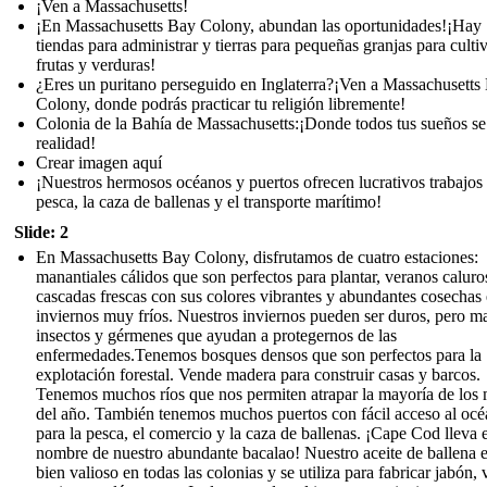
¡Ven a Massachusetts!
¡En Massachusetts Bay Colony, abundan las oportunidades!¡Hay
tiendas para administrar y tierras para pequeñas granjas para culti
frutas y verduras!
¿Eres un puritano perseguido en Inglaterra?¡Ven a Massachusetts
Colony, donde podrás practicar tu religión libremente!
Colonia de la Bahía de Massachusetts:¡Donde todos tus sueños s
realidad!
Crear imagen aquí
¡Nuestros hermosos océanos y puertos ofrecen lucrativos trabajos 
pesca, la caza de ballenas y el transporte marítimo!
Slide: 2
En Massachusetts Bay Colony, disfrutamos de cuatro estaciones:
manantiales cálidos que son perfectos para plantar, veranos caluro
cascadas frescas con sus colores vibrantes y abundantes cosechas 
inviernos muy fríos. Nuestros inviernos pueden ser duros, pero m
insectos y gérmenes que ayudan a protegernos de las
enfermedades.Tenemos bosques densos que son perfectos para la
explotación forestal. Vende madera para construir casas y barcos.
Tenemos muchos ríos que nos permiten atrapar la mayoría de los
del año. También tenemos muchos puertos con fácil acceso al oc
para la pesca, el comercio y la caza de ballenas. ¡Cape Cod lleva e
nombre de nuestro abundante bacalao! Nuestro aceite de ballena 
bien valioso en todas las colonias y se utiliza para fabricar jabón, 