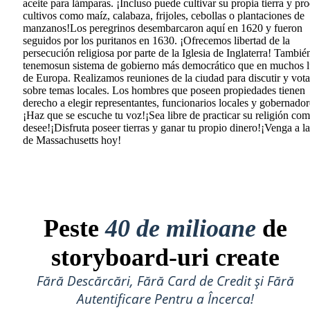
aceite para lámparas. ¡Incluso puede cultivar su propia tierra y pr
cultivos como maíz, calabaza, frijoles, cebollas o plantaciones de
manzanos!Los peregrinos desembarcaron aquí en 1620 y fueron
seguidos por los puritanos en 1630. ¡Ofrecemos libertad de la
persecución religiosa por parte de la Iglesia de Inglaterra! Tambié
tenemosun sistema de gobierno más democrático que en muchos l
de Europa. Realizamos reuniones de la ciudad para discutir y vota
sobre temas locales. Los hombres que poseen propiedades tienen
derecho a elegir representantes, funcionarios locales y gobernador
¡Haz que se escuche tu voz!¡Sea libre de practicar su religión co
desee!¡Disfruta poseer tierras y ganar tu propio dinero!¡Venga a l
de Massachusetts hoy!
Peste
40 de milioane
de
storyboard-uri create
Fără Descărcări, Fără Card de Credit și Fără
Autentificare Pentru a Încerca!