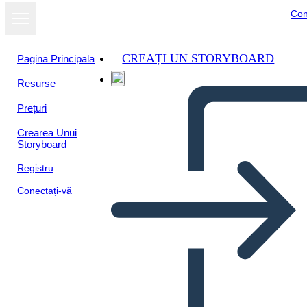
Con
CREAȚI UN STORYBOARD
Pagina Principala
Resurse
Prețuri
Crearea Unui
Storyboard
Registru
Conectați-vă
Folleto de 13 Colonias