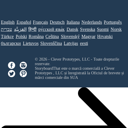
English
Español
Français
Deutsch
Italiana
Nederlands
Português
עברית
العَرَبِيَّة
हिन्दी
ру́сский язы́к
Dansk
Svenska
Suomi
Norsk
Türkçe
Polski
Româna
Ceština
Slovenský
Magyar
Hrvatski
български
Lietuvos
Slovenščina
Latvijas
eesti
© 2026 - Clever Prototypes, LLC - Toate drepturile
rezervate.
StoryboardThat este o marcă comercială a
Clever
Prototypes , LLC
și înregistrată la Oficiul de brevete și
mărci comerciale din SUA