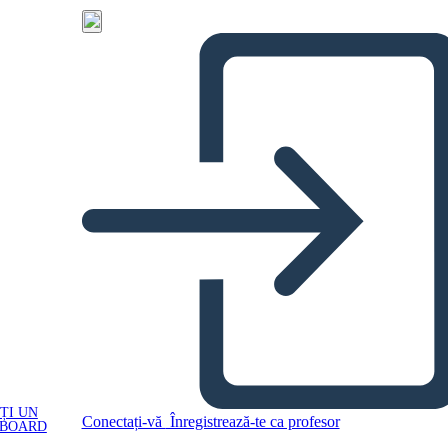
ȚI UN
Conectați-vă
Înregistrează-te ca profesor
YBOARD