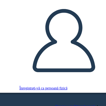
Înregistrați-vă ca persoană fizică