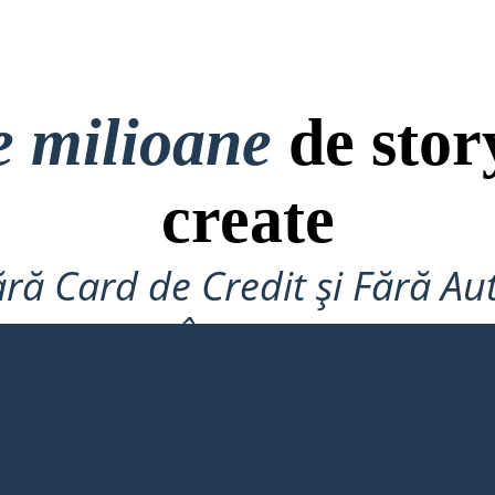
e milioane
de stor
create
ră Card de Credit și Fără Au
Încerca!
RD