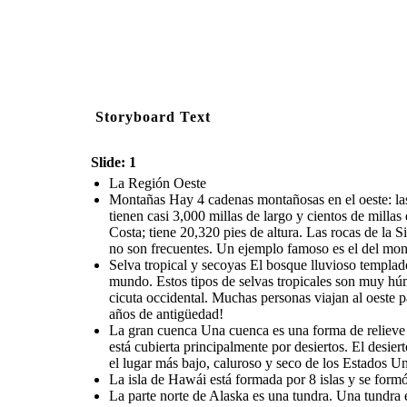
Storyboard Text
Slide: 1
La Región Oeste
Montañas Hay 4 cadenas montañosas en el oeste: la
tienen casi 3,000 millas de largo y cientos de milla
Costa; tiene 20,320 pies de altura. Las rocas de l
no son frecuentes. Un ejemplo famoso es el del mon
Selva tropical y secoyas El bosque lluvioso templado
mundo. Estos tipos de selvas tropicales son muy húme
cicuta occidental. Muchas personas viajan al oeste p
años de antigüedad!
La gran cuenca Una cuenca es una forma de relieve b
está cubierta principalmente por desiertos. El desie
el lugar más bajo, caluroso y seco de los Estados Un
La isla de Hawái está formada por 8 islas y se for
La parte norte de Alaska es una tundra. Una tundra es