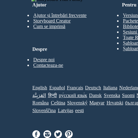
Ajutor
Pentru 
Ajutor și întrebări frecvente
Versiun
Storyboard Creator
Pachete
Cum se imprimă
Bibliot
Sesiuni 
Toate R
Șabloan
Șabloan
Despre
Despre noi
Contacteaza-ne
English
Español
Français
Deutsch
Italiana
Nederlan
العَرَبِيَّة
हिन्दी
ру́сский язы́к
Dansk
Svenska
Suomi
Româna
Ceština
Slovenský
Magyar
Hrvatski
бълга
Slovenščina
Latvijas
eesti