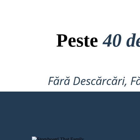
Peste
40 d
Fără Descărcări, Fă
CREEZ PRIMUL MEU STORYBOA