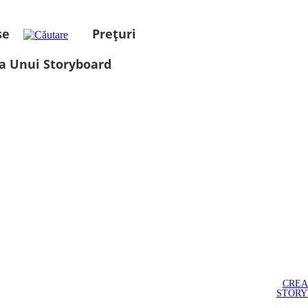
se
Prețuri
a Unui Storyboard
CREA
STOR