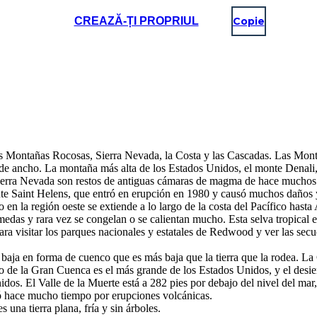
CREAZĂ-ȚI PROPRIUL
Copie
s Montañas Rocosas, Sierra Nevada, la Costa y las Cascadas. Las Mon
s de ancho. La montaña más alta de los Estados Unidos, el monte Denali,
a Sierra Nevada son restos de antiguas cámaras de magma de hace muchos
te Saint Helens, que entró en erupción en 1980 y causó muchos daños 
 en la región oeste se extiende a lo largo de la costa del Pacífico hast
das y rara vez se congelan o se calientan mucho. Esta selva tropical es
ara visitar los parques nacionales y estatales de Redwood y ver las sec
aja en forma de cuenco que es más baja que la tierra que la rodea. La 
rto de la Gran Cuenca es el más grande de los Estados Unidos, y el desi
idos. El Valle de la Muerte está a 282 pies por debajo del nivel del mar,
mó hace mucho tiempo por erupciones volcánicas.
 una tierra plana, fría y sin árboles.