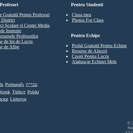
Profesori
Pentru Studenti
e Gratuită Pentru Profesori
Clasa mea
 District
Photos For Class
eci Școlare și Centre Media
de Instruire
Pentru Echipe
esursele Profesorilor
e de foi de Lucru
Probă Gratuită Pentru Echipe
e de Afișe
Resurse de Afaceri
Creați Pentru Lucru
Alatura-te Echipei Mele
ds
Português
עברית
Norsk
Türkçe
Polski
рски
Lietuvos
© 2
St
LL