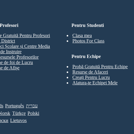
Profesori
Pentru Studenti
e Gratuită Pentru Profesori
Clasa mea
 District
Photos For Class
eci Școlare și Centre Media
de Instruire
Pentru Echipe
esursele Profesorilor
e de foi de Lucru
Probă Gratuită Pentru Echipe
e de Afișe
Resurse de Afaceri
Creați Pentru Lucru
Alatura-te Echipei Mele
ds
Português
עברית
Norsk
Türkçe
Polski
рски
Lietuvos