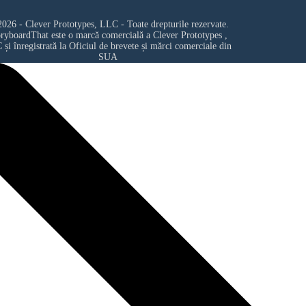
026 - Clever Prototypes, LLC - Toate drepturile rezervate.
oryboardThat este o marcă comercială a
Clever Prototypes ,
C
și înregistrată la Oficiul de brevete și mărci comerciale din
SUA