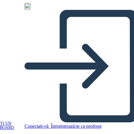
ȚI UN
Conectați-vă
Înregistrează-te ca profesor
YBOARD