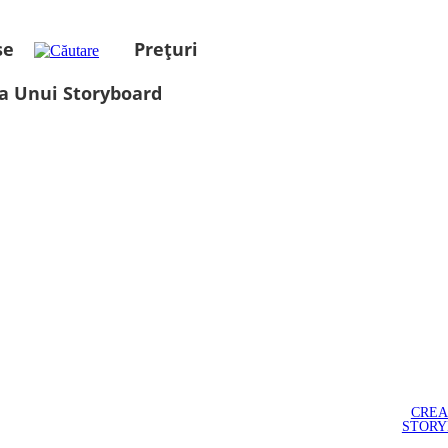
se
Prețuri
a Unui Storyboard
CREA
STOR