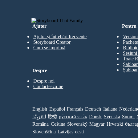
Ajutor
Pentru 
Ajutor și întrebări frecvente
Versiun
Storyboard Creator
Pachete
Cum se imprimă
Bibliot
Sesiuni 
Toate R
Șabloan
Șabloan
Despre
Despre noi
Contacteaza-ne
English
Español
Français
Deutsch
Italiana
Nederlan
العَرَبِيَّة
हिन्दी
ру́сский язы́к
Dansk
Svenska
Suomi
Româna
Ceština
Slovenský
Magyar
Hrvatski
бълга
Slovenščina
Latvijas
eesti