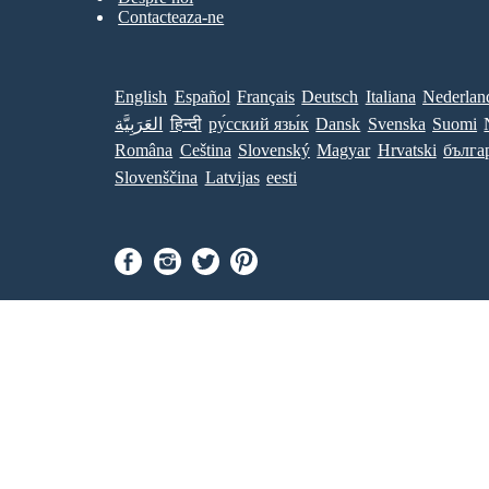
Contacteaza-ne
English
Español
Français
Deutsch
Italiana
Nederlan
العَرَبِيَّة
हिन्दी
ру́сский язы́к
Dansk
Svenska
Suomi
Româna
Ceština
Slovenský
Magyar
Hrvatski
бълга
Slovenščina
Latvijas
eesti