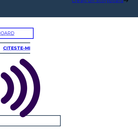
Creați un Storyboard
BOARD
CITESTE-MI