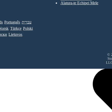
Alatura-te Echipei Mele
ds
Português
עברית
Norsk
Türkçe
Polski
рски
Lietuvos
© 2
St
LL