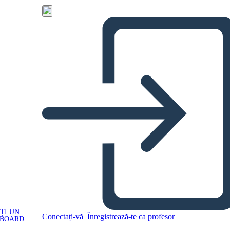
ȚI UN
Conectați-vă
Înregistrează-te ca profesor
YBOARD