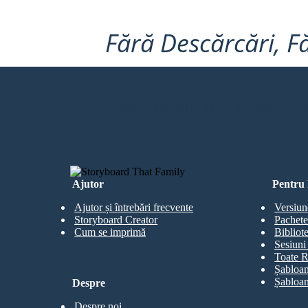
Fără Descărcări, Fă
CREEZ PRIMUL MEU STORYBOA
Ajutor
Pentru 
Ajutor și întrebări frecvente
Versiun
Storyboard Creator
Pachete
Cum se imprimă
Bibliot
Sesiuni 
Toate R
Șabloan
Șabloan
Despre
Despre noi