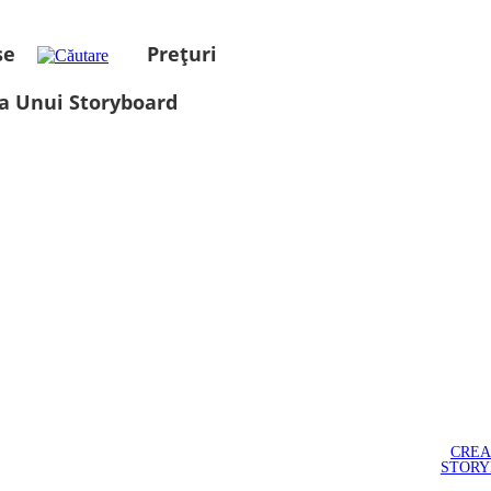
se
Prețuri
a Unui Storyboard
CREA
STOR