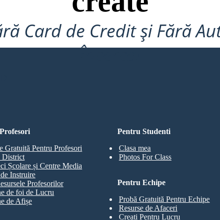
create
ră Card de Credit și Fără Au
Încerca!
RD
Profesori
Pentru Studenti
e Gratuită Pentru Profesori
Clasa mea
 District
Photos For Class
eci Școlare și Centre Media
de Instruire
Pentru Echipe
esursele Profesorilor
e de foi de Lucru
Probă Gratuită Pentru Echipe
e de Afișe
Resurse de Afaceri
Creați Pentru Lucru