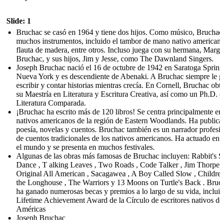
Slide: 1
Bruchac se casó en 1964 y tiene dos hijos. Como músico, Brucha
muchos instrumentos, incluido el tambor de mano nativo american
flauta de madera, entre otros. Incluso juega con su hermana, Mar
Bruchac, y sus hijos, Jim y Jesse, como The Dawnland Singers.
Joseph Bruchac nació el 16 de octubre de 1942 en Saratoga Sprin
Nueva York y es descendiente de Abenaki. A Bruchac siempre le 
escribir y contar historias mientras crecía. En Cornell, Bruchac o
su Maestría en Literatura y Escritura Creativa, así como un Ph.D.
Literatura Comparada.
¡Bruchac ha escrito más de 120 libros! Se centra principalmente e
nativos americanos de la región de Eastern Woodlands. Ha publi
poesía, novelas y cuentos. Bruchac también es un narrador profes
de cuentos tradicionales de los nativos americanos. Ha actuado en
el mundo y se presenta en muchos festivales.
Algunas de las obras más famosas de Bruchac incluyen: Rabbit'
Dance , T alking Leaves , Two Roads , Code Talker , Jim Thorpe
Original All American , Sacagawea , A Boy Called Slow , Childr
the Longhouse , The Warriors y 13 Moons on Turtle's Back . Bru
ha ganado numerosas becas y premios a lo largo de su vida, inclui
Lifetime Achievement Award de la Círculo de escritores nativos d
Américas
Joseph Bruchac