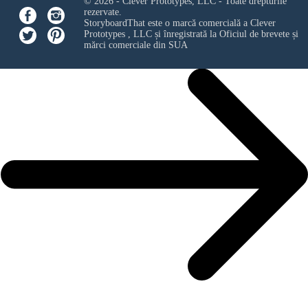
© 2026 - Clever Prototypes, LLC - Toate drepturile
rezervate.
StoryboardThat este o marcă comercială a
Clever
Prototypes , LLC
și înregistrată la Oficiul de brevete și
mărci comerciale din SUA