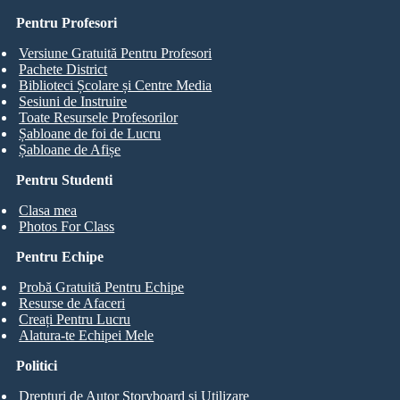
Pentru Profesori
Versiune Gratuită Pentru Profesori
Pachete District
Biblioteci Școlare și Centre Media
Sesiuni de Instruire
Toate Resursele Profesorilor
Șabloane de foi de Lucru
Șabloane de Afișe
Pentru Studenti
Clasa mea
Photos For Class
Pentru Echipe
Probă Gratuită Pentru Echipe
Resurse de Afaceri
Creați Pentru Lucru
Alatura-te Echipei Mele
Politici
Drepturi de Autor Storyboard și Utilizare