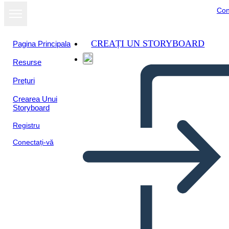
Con
CREAȚI UN STORYBOARD
Pagina Principala
Resurse
Prețuri
Crearea Unui
Storyboard
Registru
Conectați-vă
Pueblos Indígenas de los
Bosques Orientales