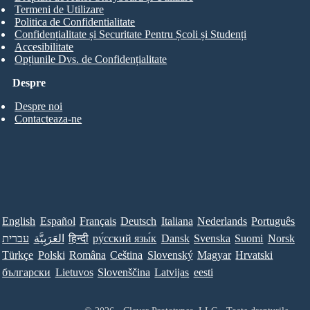
Termeni de Utilizare
Politica de Confidentialitate
Confidențialitate și Securitate Pentru Școli și Studenți
Accesibilitate
Opțiunile Dvs. de Confidențialitate
Despre
Despre noi
Contacteaza-ne
English
Español
Français
Deutsch
Italiana
Nederlands
Português
עברית
العَرَبِيَّة
हिन्दी
ру́сский язы́к
Dansk
Svenska
Suomi
Norsk
Türkçe
Polski
Româna
Ceština
Slovenský
Magyar
Hrvatski
български
Lietuvos
Slovenščina
Latvijas
eesti