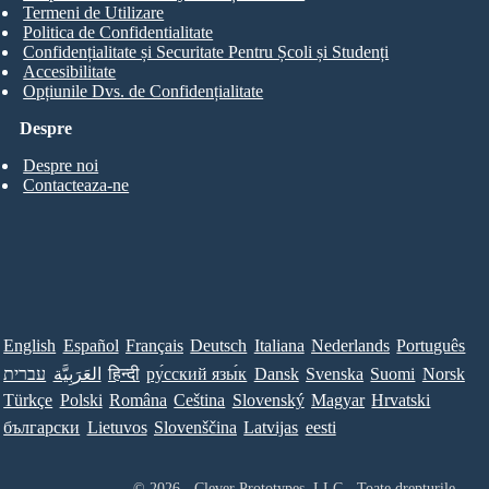
Termeni de Utilizare
Politica de Confidentialitate
Confidențialitate și Securitate Pentru Școli și Studenți
Accesibilitate
Opțiunile Dvs. de Confidențialitate
Despre
Despre noi
Contacteaza-ne
English
Español
Français
Deutsch
Italiana
Nederlands
Português
עברית
العَرَبِيَّة
हिन्दी
ру́сский язы́к
Dansk
Svenska
Suomi
Norsk
Türkçe
Polski
Româna
Ceština
Slovenský
Magyar
Hrvatski
български
Lietuvos
Slovenščina
Latvijas
eesti
© 2026 - Clever Prototypes, LLC - Toate drepturile