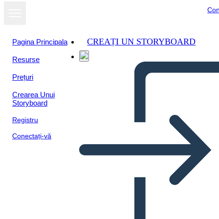
Con
CREAȚI UN STORYBOARD
Pagina Principala
Resurse
Prețuri
Crearea Unui
Storyboard
Registru
Conectați-vă
Objetivos Info-3