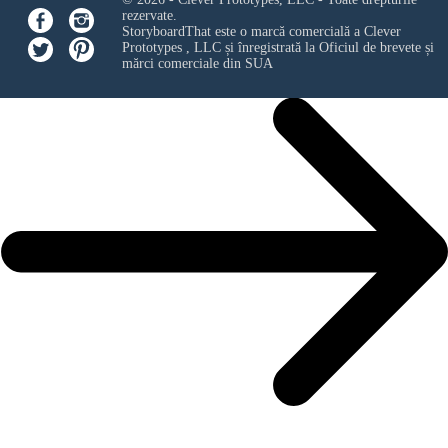
rezervate.
StoryboardThat este o marcă comercială a
Clever
Prototypes , LLC
și înregistrată la Oficiul de brevete și
mărci comerciale din SUA