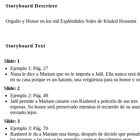
Storyboard Descriere
Orgullo y Honor en los mil Espléndidos Soles de Khaled Hosseini
Storyboard Text
Slide: 1
Ejemplo 1: Pág. 27
Nana le dice a Mariam que no le importa a Jalil. Ella nunca será 
en su casa porque es un harami, una vergüenza para su honor y or
Slide: 2
Ejemplo 2: Pág. 49
Jalil permite a Mariam casarse con Rasheed a petición de sus tres
esposas. Su honor será preservado mientras el recuerdo de su asun
enviado lejos.
Slide: 3
Ejemplo 3: Pág. 70
Rasheed le da a Mariam una burqa, después de decirle que pensa
las mujeres a las que se les permitía caminar descubiertas eran