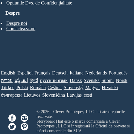
Opțiunile Dvs. de Confidențialitate
Despre
Despre noi
Contacteaza-ne
English
Español
Français
Deutsch
Italiana
Nederlands
Português
עברית
العَرَبِيَّة
हिन्दी
ру́сский язы́к
Dansk
Svenska
Suomi
Norsk
Türkçe
Polski
Româna
Ceština
Slovenský
Magyar
Hrvatski
български
Lietuvos
Slovenščina
Latvijas
eesti
© 2026 - Clever Prototypes, LLC - Toate drepturile
rezervate.
StoryboardThat este o marcă comercială a
Clever
Prototypes , LLC
și înregistrată la Oficiul de brevete și
mărci comerciale din SUA