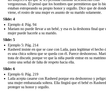
vergonzosas. Él pensó que los hombres que permitieron que lo hi
estaban estropeando su propio honor y orgullo. Dice que de dond
viene, el rostro de una mujer es asunto de su marido solamente.
Slide: 4
Ejemplo 4: Pág. 94
Mariam no puede llevar a un bebé, y esa es la deshonra final que 
mujer puede hacerle a su marido.
Slide: 5
Ejemplo 5: Pág. 214
Rasheed insiste en que se case con Laila, para legitimar el hecho 
es una chica soltera que se queda con él. Parece deshonroso. Mar
trata de discutir, porque ve que la niña puede entrar en su matrim
como una señal de falta de respeto hacia ella.
Slide: 6
Ejemplo 6: Pág. 219
Laila acepta casarse con Rasheed porque era deshonroso y peligro
una mujer embarazada soltera. Ella fingirá que el bebé es Rashee
proteger su honor y orgullo.