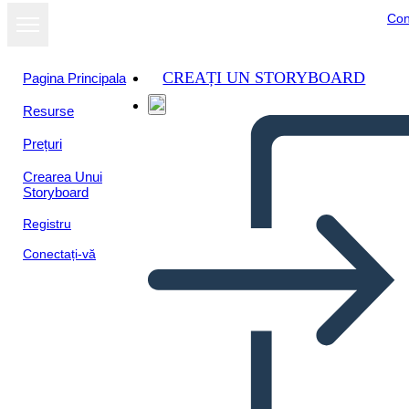
Con
CREAȚI UN STORYBOARD
Pagina Principala
Resurse
Prețuri
Crearea Unui
Storyboard
Registru
Conectați-vă
Orgullo y Honra Asignación