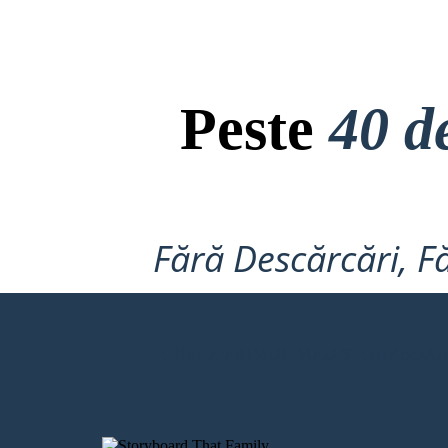
Peste
40 d
Fără Descărcări, Fă
CREEZ PRIMUL MEU STORYBOA