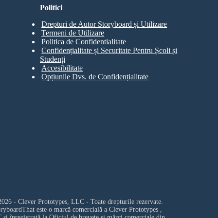
Politici
Drepturi de Autor Storyboard și Utilizare
Termeni de Utilizare
Politica de Confidentialitate
Confidențialitate și Securitate Pentru Școli și
Studenți
Accesibilitate
Opțiunile Dvs. de Confidențialitate
026 - Clever Prototypes, LLC - Toate drepturile rezervate.
oryboardThat este o marcă comercială a
Clever Prototypes ,
C
și înregistrată la Oficiul de brevete și mărci comerciale din