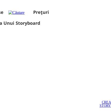
se
Prețuri
a Unui Storyboard
CREA
STOR