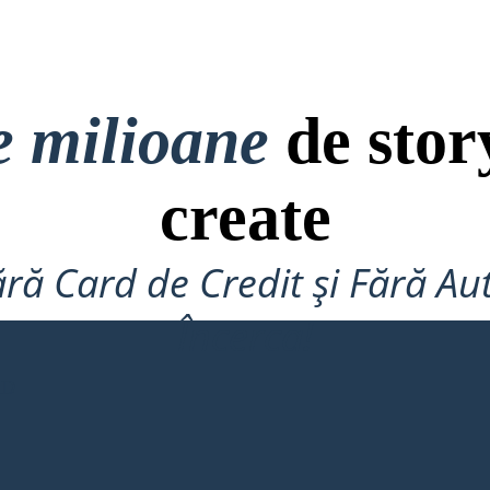
e milioane
de stor
create
ră Card de Credit și Fără Au
Încerca!
RD