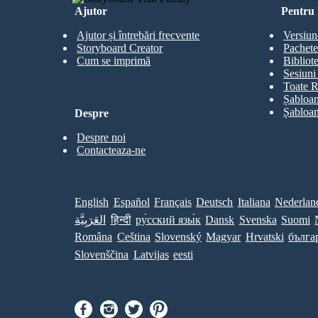
Ajutor
Pentru 
Ajutor și întrebări frecvente
Versiun
Storyboard Creator
Pachete
Cum se imprimă
Bibliot
Sesiuni 
Toate R
Șabloan
Șabloan
Despre
Despre noi
Contacteaza-ne
English
Español
Français
Deutsch
Italiana
Nederlan
العَرَبِيَّة
हिन्दी
ру́сский язы́к
Dansk
Svenska
Suomi
Româna
Ceština
Slovenský
Magyar
Hrvatski
бълга
Slovenščina
Latvijas
eesti