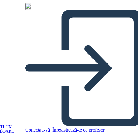
ȚI UN
Conectați-vă
Înregistrează-te ca profesor
YBOARD