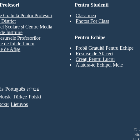
Profesori
Pentru Studenti
e Gratuită Pentru Profesori
Clasa mea
 District
Photos For Class
eci Școlare și Centre Media
de Instruire
Pentru Echipe
esursele Profesorilor
e de foi de Lucru
Probă Gratuită Pentru Echipe
e de Afișe
Resurse de Afaceri
Creați Pentru Lucru
Alatura-te Echipei Mele
ds
Português
עברית
Norsk
Türkçe
Polski
рски
Lietuvos
© 2
St
LL