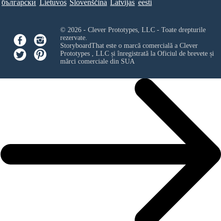
български
Lietuvos
Slovenščina
Latvijas
eesti
© 2026 - Clever Prototypes, LLC - Toate drepturile
rezervate.
StoryboardThat este o marcă comercială a
Clever
Prototypes , LLC
și înregistrată la Oficiul de brevete și
mărci comerciale din SUA