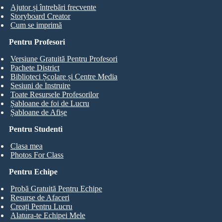
Ajutor și întrebări frecvente
Storyboard Creator
Cum se imprimă
Pentru Profesori
Versiune Gratuită Pentru Profesori
Pachete District
Biblioteci Școlare și Centre Media
Sesiuni de Instruire
Toate Resursele Profesorilor
Șabloane de foi de Lucru
Șabloane de Afișe
Pentru Studenti
Clasa mea
Photos For Class
Pentru Echipe
Probă Gratuită Pentru Echipe
Resurse de Afaceri
Creați Pentru Lucru
Alatura-te Echipei Mele