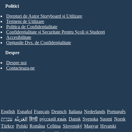
Politici
Drepturi de Autor Storyboard și Utilizare
Termeni de Utilizare
Politica de Confidentialitate
Confidențialitate și Securitate Pentru Școli și Studenți
Accesibilitate
Opțiunile Dvs. de Confidențialitate
Despre
Despre noi
Contacteaza-ne
English
Español
Français
Deutsch
Italiana
Nederlands
Português
עברית
العَرَبِيَّة
हिन्दी
ру́сский язы́к
Dansk
Svenska
Suomi
Norsk
Türkçe
Polski
Româna
Ceština
Slovenský
Magyar
Hrvatski