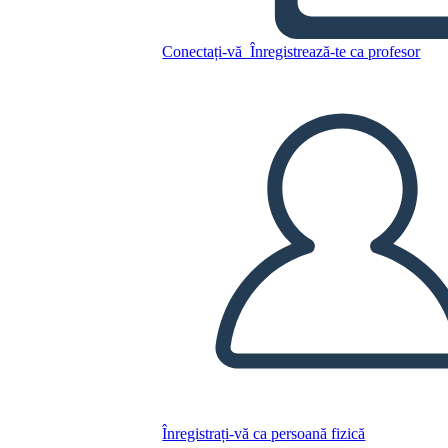
Plantilla de Comparación de
Potencia
Conectați-vă
Înregistrează-te ca profesor
Copiați acest Storyboard
CREAȚI UN STORYBOARD
REDAȚI PREZENTAREA DE DIAPOZITIVE
CITESTE-MI
Înregistrați-vă ca persoană fizică