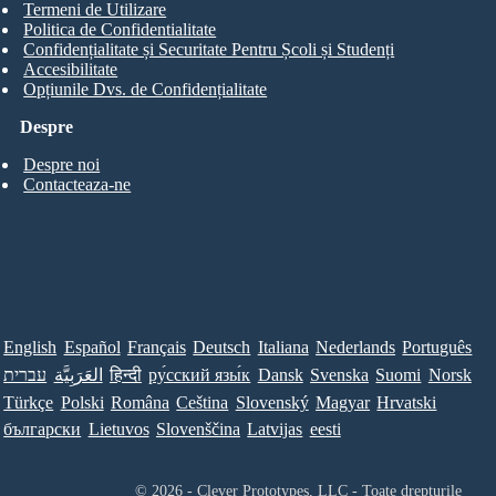
Termeni de Utilizare
Politica de Confidentialitate
Confidențialitate și Securitate Pentru Școli și Studenți
Accesibilitate
Opțiunile Dvs. de Confidențialitate
Despre
Despre noi
Contacteaza-ne
English
Español
Français
Deutsch
Italiana
Nederlands
Português
עברית
العَرَبِيَّة
हिन्दी
ру́сский язы́к
Dansk
Svenska
Suomi
Norsk
Türkçe
Polski
Româna
Ceština
Slovenský
Magyar
Hrvatski
български
Lietuvos
Slovenščina
Latvijas
eesti
© 2026 - Clever Prototypes, LLC - Toate drepturile