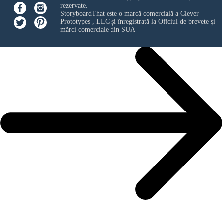
rezervate.
StoryboardThat este o marcă comercială a
Clever
Prototypes , LLC
și înregistrată la Oficiul de brevete și
mărci comerciale din SUA