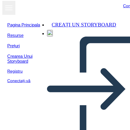
Con
CREAȚI UN STORYBOARD
Pagina Principala
Resurse
Prețuri
Crearea Unui
Storyboard
Registru
Conectați-vă
Ettevõttedisaini Mõtlemise
Infograafiline Mall 4