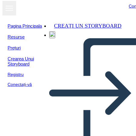
Con
CREAȚI UN STORYBOARD
Pagina Principala
Resurse
Vizualizați ca
Prețuri
prezentare de
diapozitive
Crearea Unui
Storyboard
Registru
Conectați-vă
Earths evolution