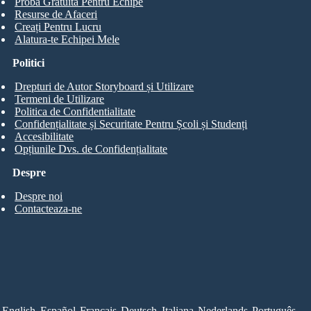
Probă Gratuită Pentru Echipe
Resurse de Afaceri
Creați Pentru Lucru
Alatura-te Echipei Mele
Politici
Drepturi de Autor Storyboard și Utilizare
Termeni de Utilizare
Politica de Confidentialitate
Confidențialitate și Securitate Pentru Școli și Studenți
Accesibilitate
Opțiunile Dvs. de Confidențialitate
Despre
Despre noi
Contacteaza-ne
English
Español
Français
Deutsch
Italiana
Nederlands
Português