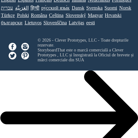
עברית
العَرَبِيَّة
हिन्दी
ру́сский язы́к
Dansk
Svenska
Suomi
Norsk
Türkçe
Polski
Româna
Ceština
Slovenský
Magyar
Hrvatski
български
Lietuvos
Slovenščina
Latvijas
eesti
© 2026 - Clever Prototypes, LLC - Toate drepturile
rezervate.
StoryboardThat este o marcă comercială a
Clever
Prototypes , LLC
și înregistrată la Oficiul de brevete și
mărci comerciale din SUA