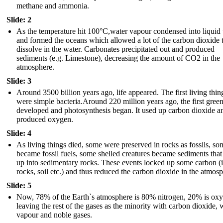
methane and ammonia.
Slide: 2
As the temperature hit 100°C,water vapour condensed into liquid
and formed the oceans which allowed a lot of the carbon dioxide 
dissolve in the water. Carbonates precipitated out and produced
sediments (e.g. Limestone), decreasing the amount of CO2 in the
atmosphere.
Slide: 3
Around 3500 billion years ago, life appeared. The first living thin
were simple bacteria.Around 220 million years ago, the first green
developed and photosynthesis began. It used up carbon dioxide a
produced oxygen.
Slide: 4
As living things died, some were preserved in rocks as fossils, so
became fossil fuels, some shelled creatures became sediments that 
up into sedimentary rocks. These events locked up some carbon (i
rocks, soil etc.) and thus reduced the carbon dioxide in the atmos
Slide: 5
Now, 78% of the Earth`s atmosphere is 80% nitrogen, 20% is ox
leaving the rest of the gases as the minority with carbon dioxide, 
vapour and noble gases.