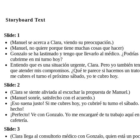
Storyboard Text
Slide: 1
(Manuel se acerca a Clara, viendo su preocupación.)
(Manuel, no quiere porque tiene muchas cosas que hacer)
Gonzalo se ha lastimado y tengo que llevarlo al médico. ¿Podrías
cubrirme en mi turno hoy?
Entiendo que es una situación urgente, Clara. Pero yo también te
que atender mis compromisos. ¿Qué te parece si hacemos un trato
me cubres el turno el próximo sábado, yo te cubro hoy.
Slide: 2
(Clara se siente aliviada al escuchar la propuesta de Manuel.)
(Manuel sonríe, satisfecho con el acuerdo.)
¡Eso suena justo! Si me cubres hoy, yo cubriré tu turno el sábado.
hecho!
¡Perfecto! Ve con Gonzalo. Yo me encargaré de tu trabajo aquí en
cafetería.
Slide: 3
(Clara llega al consultorio médico con Gonzalo, quien está un po