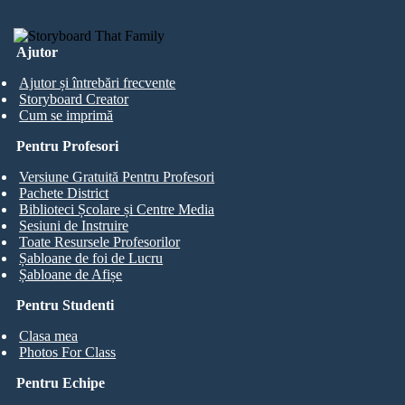
Ajutor
Ajutor și întrebări frecvente
Storyboard Creator
Cum se imprimă
Pentru Profesori
Versiune Gratuită Pentru Profesori
Pachete District
Biblioteci Școlare și Centre Media
Sesiuni de Instruire
Toate Resursele Profesorilor
Șabloane de foi de Lucru
Șabloane de Afișe
Pentru Studenti
Clasa mea
Photos For Class
Pentru Echipe