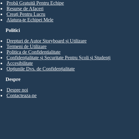
Probă Gratuită Pentru Echipe
Resurse de Afaceri
Creați Pentru Lucru
Alatura-te Echipei Mele
Politici
Drepturi de Autor Storyboard și Utilizare
Termeni de Utilizare
Politica de Confidentialitate
Confidențialitate și Securitate Pentru Școli și Studenți
Accesibilitate
Opțiunile Dvs. de Confidențialitate
Despre
Despre noi
Contacteaza-ne