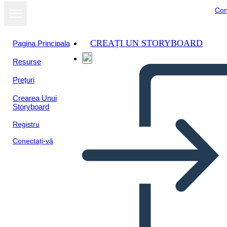
Con
CREAȚI UN STORYBOARD
Pagina Principala
Resurse
Vizualizați ca
Prețuri
prezentare de
diapozitive
Crearea Unui
Storyboard
Registru
Conectați-vă
Untitled Storyboard