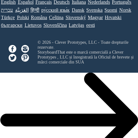
English
Español
Français
Deutsch
Italiana
Nederlands
Português
עברית
العَرَبِيَّة
हिन्दी
ру́сский язы́к
Dansk
Svenska
Suomi
Norsk
Türkçe
Polski
Româna
Ceština
Slovenský
Magyar
Hrvatski
български
Lietuvos
Slovenščina
Latvijas
eesti
© 2026 - Clever Prototypes, LLC - Toate drepturile
rezervate.
StoryboardThat este o marcă comercială a
Clever
Prototypes , LLC
și înregistrată la Oficiul de brevete și
mărci comerciale din SUA