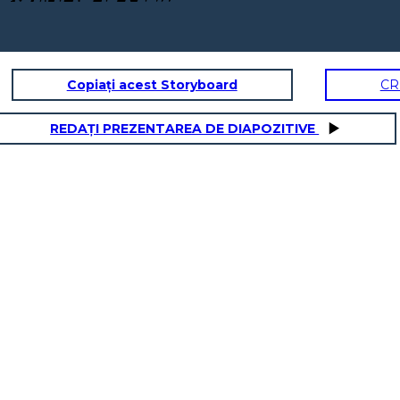
Copiați acest Storyboard
CR
REDAȚI PREZENTAREA DE DIAPOZITIVE