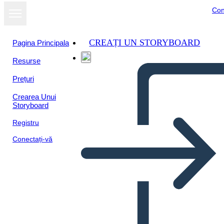
Con
CREAȚI UN STORYBOARD
Pagina Principala
Resurse
Prețuri
Crearea Unui
Storyboard
Registru
Conectați-vă