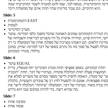
ינה הדמוקרטית. בנוסף לכך, שמו להם למטרה לשמר דמוקרטיה שבה
הוא התקיים, וגם עבור מדינות שהיו תחת איום של ממשלות דיכוי.
Slide: 5
הקומוניסטית EAST
לעומת
מערב דמוקרטי
ות הגדרת הקומוניזם טמונים האמונה שהכל מופנה כלפי המדינה. עושר
שי, חירויות פרט, ובחירה אישית כל היו משניים לבריאות והצמיחה של
מדינת הלאום. הם האמינו מערכת של מפלגה אחת של הממשלה כי רק
עילה לפעול על סמך מה כל נתרם בסופו של דבר למדינה. שוויון, במובן
מילולי, מוגדר קומוניזם.
Slide: 6
עושר EQUAL
תחת קומוניזם, באופן ספציפי תחת מנהיג הסובייטי יוזף סטאלין, ברית
המועצות פעלה תחת הכלכלה פקודה. בעיקרו של דבר, תחת "תוכנית
" של סטלין, האומה להפיק ולייצר מספר מסוים של מוצרים למלא את
סות ספציפיות. אמנם זה להפעיל לחץ רב על עובדים ותעשיות, כלכלת
ת גברה מאוד. בעיקרו של דבר, הממשלה "ציוותה" הכלכלה לייצר את
מה שהיא רוצה, כדי להיות במקום שבו הוא נדרש.
Slide: 7
מסיבה אחת
אומה אחת