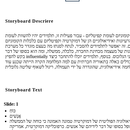
Storyboard Descriere
קומוניזם לעומת קפיטליזם - עבור פעילות זו, תלמידים יהיו להשוות לעומת
רעיונות ואידיאולוגיים הן של דמוקרטיה וקפיטליזם עם כלכלות הקומוניזם
. זה יאפשר לתלמידים להסביר, לנתח לסנתז מה בעצם מוגדר כל מערכת
ות של מעצמה מבחינת החברה, כלכלה, ממשלה, ומה הוא בסופו של דבר
בקש להפיץ influentially על פני הגלובוס. בנוסף, תלמידים יוכלו להתחבר כיצד
דלים כאלה בתאוריה חברתית עם למה המלחמה הקרה הייתה שכנע עוד
Storyboard Text
Slide: 1
כּוֹחַ
אֲנָשִׁים
אולוגיה הפוליטית של דמוקרטיה טמונה האמונה כי כוחה של הממשלה
ופל בסופו של דבר לידיהם של אנשים. כרפובליקה דמוקרטית, אמריקה