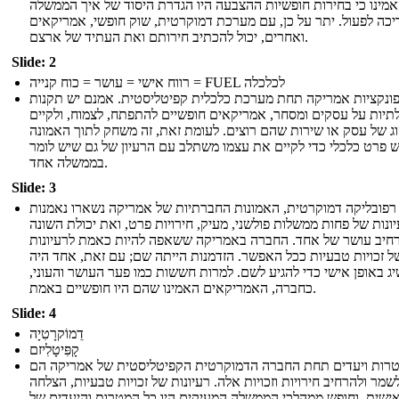
מינו כי בחירות חופשיות ההצבעה היו הגדרת היסוד של איך הממשלה
יכה לפעול. יתר על כן, עם מערכת דמוקרטית, שוק חופשי, אמריקאים
ואחרים, יכול להכתיב חירותם ואת העתיד של ארצם.
Slide: 2
רווח אישי = עושר = כוח קנייה = FUEL לכלכלה
ונקציות אמריקה תחת מערכת כלכלית קפיטליסטית. אמנם יש תקנות
יות על עסקים ומסחר, אמריקאים חופשיים להתפתח, לצמוח, ולקיים
וג של עסק או שירות שהם רוצים. לעומת זאת, זה משחק לתוך האמונה
ש פרט כלכלי כדי לקיים את עצמו משתלב עם הרעיון של גם שיש לומר
בממשלה אחד.
Slide: 3
פובליקה דמוקרטית, האמונות החברתיות של אמריקה נשארו נאמנות
ונות של פחות ממשלות פולשני, מעיק, חירויות פרט, ואת יכולת השונה
רחיב עושר של אחד. החברה באמריקה ששאפה להיות כאמת לרעיונות
ל זכויות טבעיות ככל האפשר. הזדמנות הייתה שם; עם זאת, אחד היה
ג באופן אישי כדי להגיע לשם. למרות חששות כמו פער העושר והעוני,
כחברה, האמריקאים האמינו שהם היו חופשיים באמת.
Slide: 4
דֵמוֹקרָטִיָה
קָפִּיטָלִיזם
רות ויעדים תחת החברה הדמוקרטית הקפיטליסטית של אמריקה הם
שמר ולהרחיב חירויות וזכויות אלה. רעיונות של זכויות טבעיות, הצלחה
ישית, וחופש ממהלכי הממשלה המעיקים היו כל המטרות והיעדים של