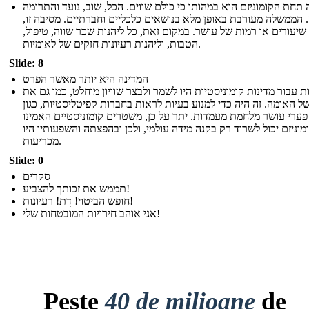
תחת הקומוניזם הוא במהותו כי כולם שווים. הכל, שוב, נועד והתרומה
 הממשלה מעורבת באופן מלא בנושאים כלכליים וחברתיים. מסיבה זו,
 שיעורים או רמות של עושר. במקום זאת, כל ליהנות שכר שווה, טיפול,
הטבות, וליהנות רעיונות חזקים של לאומיות.
Slide: 8
המדינה היא יותר מאשר הפרט
 עבור מדינות קומוניסטיות היו לשמר ולבצר שוויון מוחלט, כמו גם את
ל האומה. זה היה כדי למנוע בעיות לראות בחברות קפיטליסטיות, כגון
פערי עושר מלחמת מעמדות. יתר על כן, משטרים קומוניסטיים האמינו
מוניזם יכול לשרוד רק בקנה מידה עולמי, ולכן ובהפצתה והשפעותיו היו
מכריעות.
Slide: 0
סקרים
תממש את זכותך להצביע!
חופש הביטוי! דָת! רעיונות!
אני אוהב חירויות המובטחות שלי!
Peste
40 de milioane
de