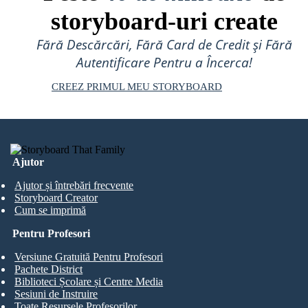
storyboard-uri create
Fără Descărcări, Fără Card de Credit și Fără
Autentificare Pentru a Încerca!
CREEZ PRIMUL MEU STORYBOARD
Ajutor
Ajutor și întrebări frecvente
Storyboard Creator
Cum se imprimă
Pentru Profesori
Versiune Gratuită Pentru Profesori
Pachete District
Biblioteci Școlare și Centre Media
Sesiuni de Instruire
Toate Resursele Profesorilor