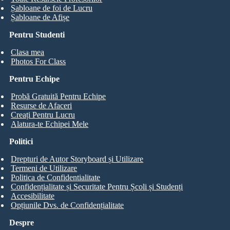
Șabloane de foi de Lucru
Șabloane de Afișe
Pentru Studenti
Clasa mea
Photos For Class
Pentru Echipe
Probă Gratuită Pentru Echipe
Resurse de Afaceri
Creați Pentru Lucru
Alatura-te Echipei Mele
Politici
Drepturi de Autor Storyboard și Utilizare
Termeni de Utilizare
Politica de Confidentialitate
Confidențialitate și Securitate Pentru Școli și Studenți
Accesibilitate
Opțiunile Dvs. de Confidențialitate
Despre