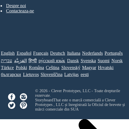
Despre noi
Contacteaza-ne
English
Español
Français
Deutsch
Italiana
Nederlands
Português
Norsk
Suomi
Svenska
Dansk
ру́сский язы́к
हिन्दी
العَرَبِيَّة
עברית
Türkçe
Polski
Româna
Ceština
Slovenský
Magyar
Hrvatski
български
Lietuvos
Slovenščina
Latvijas
eesti
© 2026 - Clever Prototypes, LLC - Toate drepturile
rezervate.
StoryboardThat este o marcă comercială a
Clever
Prototypes , LLC
și înregistrată la Oficiul de brevete și
mărci comerciale din SUA