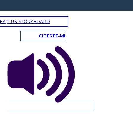
EAȚI UN STORYBOARD
CITESTE-MI