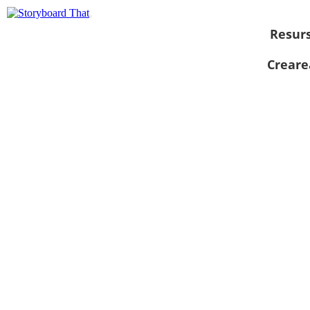
Resur
Creare