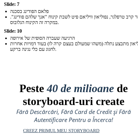
Slide: 7
פלאם הפודינג בסכנה
 קרב טרפלגר, נפוליאון וויליאם פיט לשבת קינוח "אנך שלהם פודינג".
במקרה זה הקינוח הגלובוס.
Slide: 10
הרגיעה שעברה הסופית של אירופה
ליאון מתבצע נתלה (משהו שמעולם בעצם קרה לו) בעוד דמויות אחרות
לחגוג עם כלי נגינה ברקע.
Peste
40 de milioane
de
storyboard-uri create
Fără Descărcări, Fără Card de Credit și Fără
Autentificare Pentru a Încerca!
CREEZ PRIMUL MEU STORYBOARD