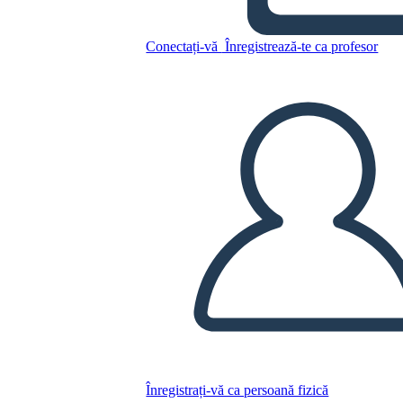
פוליטיות: נפוליאון
Conectați-vă
Înregistrează-te ca profesor
Copiați acest Storyboard
CREAȚI UN STORYBOARD
REDAȚI PREZENTAREA DE DIAPOZITIVE
CITESTE-MI
Înregistrați-vă ca persoană fizică