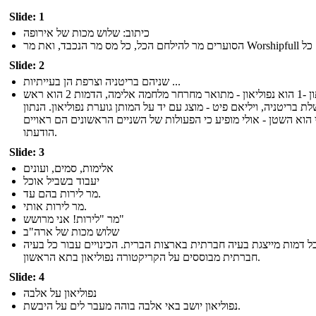
Slide: 1
כיתוב: שלוש מכות של אירופה
מר הנכבד, ואת מר Worshipfull קח כל
Slide: 2
שניהם בריטניה וצרפת הן בעייתיות ...
הנתון -1 הוא נפוליאון - מתואר מחרחר מלחמה אלימה, הדמות 2 הוא ראש
ת בריטניה, ויליאם פיט - מוצג עם יד על המותן גוערת נפוליאון. הנתון
 הוא השטן - אולי מופיע כי הפעולות של השניים הראשונים הם ראויים
הודעתו.
Slide: 3
אלימות, סמים, ועונים
יעבוד בשביל אוכל
מר לירות בהם עד.
מר לירות אותי.
מר "לירות! אני מרושש"
שלוש מכות של ארה"ב
ל דמות מייצגת בעיה חברתית בארצות הברית. הכינויים עבור כל בעיה
חברתית מבוססים על הקריקטורה נפוליאון בתא הראשון.
Slide: 4
נפוליאון על אלבה
נפוליאון יושב באי אלבה בוהה מעבר לים על היבשת.