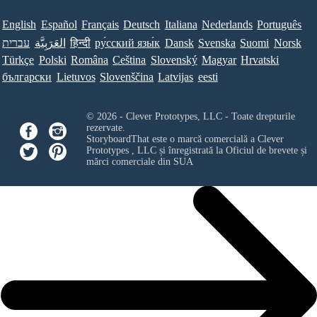
English
Español
Français
Deutsch
Italiana
Nederlands
Português
Norsk
Suomi
Svenska
Dansk
ру́сский язы́к
हिन्दी
العَرَبِيَّة
עברית
Türkçe
Polski
Româna
Ceština
Slovenský
Magyar
Hrvatski
български
Lietuvos
Slovenščina
Latvijas
eesti
© 2026 - Clever Prototypes, LLC - Toate drepturile
rezervate.
StoryboardThat este o marcă comercială a
Clever
Prototypes , LLC
și înregistrată la Oficiul de brevete și
mărci comerciale din SUA