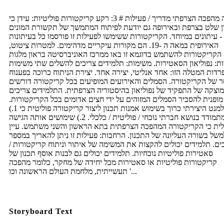
מורה מהפכה הצרפתי מדריך / פעילות # 3: רקע קריקטורות פוליטיות: עידן כי
ון שלט בצרפת ובאירופה גם יודעת לפיתוח המתמשך של תקשורת המונים
- עיתונים במיוחד. הקריקטורות ששימשו לפעילות זו פורסמו כל בעיתונות
האירופית במאה ה -19. הם מקורות עיקריים מדהימים. למטרות ציטוט,
הקריקטורות להשתמש בדוגמא זו באו ממרכז האוניברסיטה בראון מלגות
ות: נפוליאון הסאטירות. משימות: תלמידים צריכים להשלים שתי משימות
רדות המטלה הזו: אחד אנליטי, יצירה אחד. יצירת הניתוח כרוכה בפענוח
 של הקריקטורה. הסמלים והאירועים המופיעים בכל קריקטורה דורשים
וצקה של התפקיד של נפוליאון בהיסטוריה הצרפתית. התלמידים צריכים
מופנית להסביר הסמלים המזוהים על ידי חצים אדומים בכל הקריקטורות.
האלמנט היצירתי כרוך בשימוש אמנות תכנון ליצור קריקטורה פוליטית כי 1.)
מתמודד בנושא חברתי נוכחי / פוליטית / כלכלי. 2.) שימושים אותה הגישה
ית כי הקריקטורה המהפכה הצרפתית בתא הראשון והשני משתמש. עיין
משל בשורה העליונה של התכנון. הרחבות: פעילות זו ניתן להאריך במספר
ים. תלמידים יכולים להקצות את המשימה של איתור וניתוח קריקטורות /
סאטירות פוליטיות נוכחיות. תלמידים יכולים גם לבנות אוסף תכנון של
קריקטורות פוליטיות או סאטירות מכל יחידה של מחקר, כלומר מהפכה
תעשייתית, מלחמת העולם הראשונה וכו '...
Storyboard Text