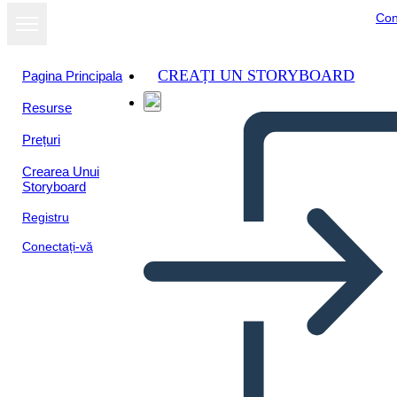
Con
CREAȚI UN STORYBOARD
Pagina Principala
Resurse
Prețuri
Crearea Unui
Storyboard
Registru
Conectați-vă
המהפכה הצרפתית - קריקטורות