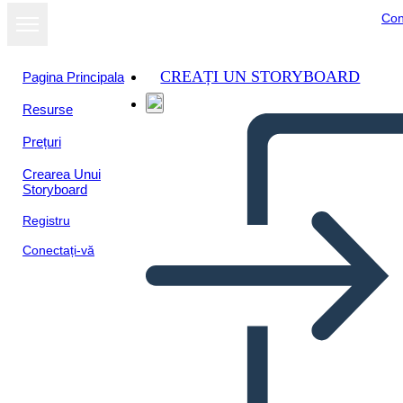
Con
CREAȚI UN STORYBOARD
Pagina Principala
Resurse
Prețuri
Crearea Unui
Storyboard
Registru
Conectați-vă