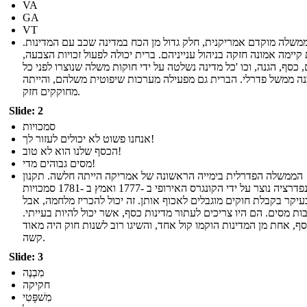
VA
GA
VT
משלה מוקדם אמריקנית, חלק גדול מן הכח במדינה שכב עם המדינות.
קיימה אמונה חזקה בניהול ענייניהם. ברית יכולה לפעול זכויות הצבעה,
 כסף, הגנה, וכו 'כל מדינה נשלטה על ידי חוקות משלה שנוצרו לפני כל
ה ממשל פדרלי. הברית גם מפעילה מערכות שיפוטית משלהם, והייתה
מחוקקים חזק.
Slide: 2
סמכויות
אנחנו פשוט לא יכולים לעזור לך!
הכסף שלנו הוא לא טוב!
מסים גבוהים מדי!
הממשלה הפדרלית בימייה הראשונה של אמריקה הייתה חלשה. תקנון
הקונפדרציה נוצר על ידי הקונגרס האירופי ב -1777 ואמץ ב -1781 סמכויות
עיקר בקבלת חוקים מוגבלים לאכוף אותן. זה יכול להכריז מלחמה, אבל
ות מסים. הם היו צריכים לעתור מדינות כסף, אשר יכול להיות בעייתי.
סף, אחת מן המדינות הוקמו קול אחד, והשיגו רוב לשנות חוק היה מאוד
קשה.
Slide: 3
מִבְנֶה
חקיקה
מִשׁפָּטִי