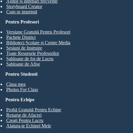
Ajutor și întrebări frecvente
Storyboard Creator
Cum se imprimă
Pentru Profesori
Versiune Gratuită Pentru Profesori
Pachete District
Biblioteci Școlare și Centre Media
Sesiuni de Instruire
Toate Resursele Profesorilor
Șabloane de foi de Lucru
Șabloane de Afișe
Pentru Studenti
Clasa mea
Photos For Class
Pentru Echipe
Probă Gratuită Pentru Echipe
Resurse de Afaceri
Creați Pentru Lucru
Alatura-te Echipei Mele