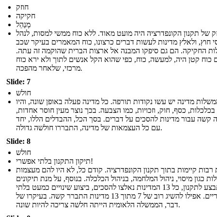
חוזק
חקיקה
מְנַהֵל
ק של תקנון הקונפדרציה היה מועט מאוד. ללא כוח ממשי למסות, לנהל
י חוץ, ולאלץ מדינות לעשות דברים כרצונו, כוח המאמרים בעיקר שכב
לות החקיקה. הם גם סיפקו המבנה אל ארצות הברית שהוקמה זה עתה.
 כוח קטן היה, למעשה, כוח, כפי שהוא הקל אנשים לתוך ולא ירא כוח
מרכזי, שלאחר מהפכה.
Slide: 7
חולש
שלות מדינה יש עשו נקודות תורפה. כל מדינה פעלה באופן שונה, והיו
 בכלכלות, כסף, חוק, וזכויות, כמו הצבעה. בכך נוצר מעין חוסר אחדות,
ה קשה עבור מדינות להסכים על דברים. בסך הכל, ההבדלים הללו, יחד
עם כל העצמאות של מדינה, התבררו חולשה גדולה.
Slide: 8
חולש
תיקון התקנון בלתי אפשרי!
רבות קיימות בתוך תקנון הקונפדרציה. קודם כל, לא היו להם מעצמות
לות כגון מיסוי, ניהול המלחמה, בניהול הכלכלה. בנוסף, על מנת תיקונים
להתבצע לתקנון, כל 13 המדינות נאלצו להסכים, ביצוע שינויים כמעט בלתי
אפשריים. אפילו להשיג רוב של 7 מתוך 13 מדינות התברר קשה. בעיקרו של
דבר, הממשלה הלאומית הייתה חלשה צריכה להיות שונה.