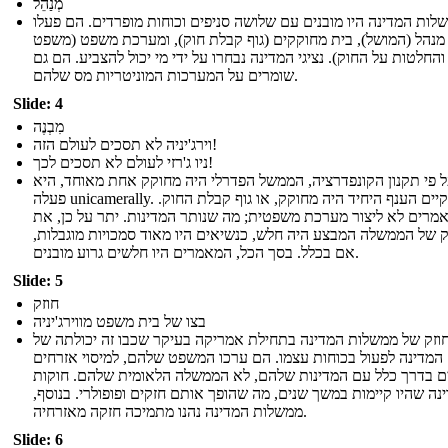
מְנַהֵל
לות המדינה היו מובנים עם שלושה סניפים וכוחות מופרדים. הם פעלו
נהל (המושל), בית מחוקקים (גוף קבלת חוק), ומערכת משפט (משפט
והחלטות על החוק). נציגי המדינה נבחרו על ידי מי יכול להצביע. הם גם
שומרים על המערכות המוניטריות מס שלהם.
Slide: 4
מִבְנֶה
וירג'יניה לא תסכים לעולם הזה!
ניו ג'רזי לעולם לא תסכים לכך!
 פי תקנון הקונפדרציה, הממשל הפדרלי היה מחוקק אחת מאוחד, היא
פעלה unicamerally. וקיים הענף היחיד היה מחוקק, או גוף קבלת החוק.
מרים לא ליצור מערכת משפטית; מה שנותר המדינות. יתר על כן, את
 של הממשלה המבצע היה חלש, כנשיאים היו מאוד סמכויות מוגבלות,
אם בכלל. בסך הכל, המאמרים היו חלשים גרוע מובנים.
Slide: 5
חוזק
בצו של בית משפט מווירג'יניה
וזק של ממשלות המדינה בתחילת אמריקה בעיקר שכבו זה יכולתה של
המדינה לפעול בכוחות עצמו. הם ערכו המשפט שלהם, למיסוי אזרחים
ם בדרך כלל עם המדינות שלהם, לא הממשלה הלאומית שלהם. חוקות
נה שהיו קיימות במשך שנים, מה שהופך אותם חזקים ופופולרי. בנוסף,
ממשלות המדינה נהנו מתמיכה חזקה מאזרחיה.
Slide: 6