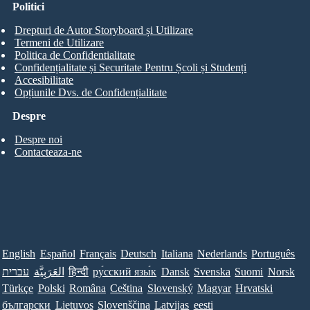
Politici
Drepturi de Autor Storyboard și Utilizare
Termeni de Utilizare
Politica de Confidentialitate
Confidențialitate și Securitate Pentru Școli și Studenți
Accesibilitate
Opțiunile Dvs. de Confidențialitate
Despre
Despre noi
Contacteaza-ne
English
Español
Français
Deutsch
Italiana
Nederlands
Português
Norsk
Suomi
Svenska
Dansk
ру́сский язы́к
हिन्दी
العَرَبِيَّة
עברית
Türkçe
Polski
Româna
Ceština
Slovenský
Magyar
Hrvatski
български
Lietuvos
Slovenščina
Latvijas
eesti