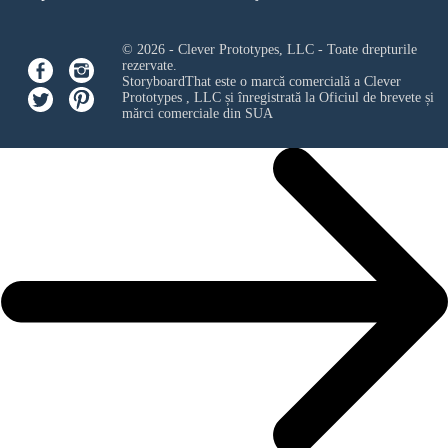
© 2026 - Clever Prototypes, LLC - Toate drepturile
rezervate.
StoryboardThat este o marcă comercială a
Clever
Prototypes , LLC
și înregistrată la Oficiul de brevete și
mărci comerciale din SUA