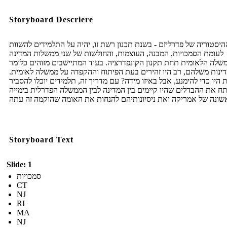
Storyboard Descriere
היסטוריה של פדרליזם - בשנת תכנון רשת זו, יהיה על התלמידים להשוות
לעומת הסמכויות, המבנה, העוצמות, והחולשות של שני ממשלות המדינה
שלה הלאומית תחת תקנון הקונפדרציה. בעוד המתיישבים מזוהים כלומר
ינות משלהם, רב היו זהירים בעת הפיתוח וההקפדה על ממשלה לאומית.
 היו כדי להימנע, אבל באיזו מידה? עם מדריך זה, תלמידים יוכלו להסביר
תח את ההבדלים שהיו קיימים בין המדינה לבין הממשלה הפדרלית בימייה
Storyboard Text
Slide: 1
סמכויות
CT
NJ
RI
MA
NJ