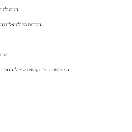
הטכנולוגיה של אינדיאנים מגוונים על ידי שבט. עם זאת, כלי חרס וכלי נשק, כמו קשת החץ, היו פריטים סטנדרטיים המשמשים לבשל ולצוד עם.
הגדרות הקולוניאליות הפופולריות ביותר היו המושבות של פלימות פלנטיישן במסצ'וסטס ג'יימסטאון, וירג'יניה. המתיישבים אלה סייעו ליישב את החוף המזרחי.
"הפוריטנים" היו קבוצה דתית אשר עזבה את אנגליה, בניסיון לטהר את הכנסייה. רובם היו נוצרים אדוקים להכנת הכנסייה במרכז היישוב.
המתיישבים היו חקלאים שגידלו גידולים צמחיים ובעלי חיים כדי לשרוד. על פי סיפורים מסוימים, מתיישבים הסתייעו האינדיאנים, שלמדו אותם מיומנויות בסיסיות להישרדות.