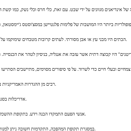
הבתים היו מבני עץ או אבן מסורתי. לעתים קרובות מטבחים שימוקמו על גבי זרם קטן לגישת מים קלה. הם גם יכללו מוקד לבישול.
רבים מן ההגדרות האמריקניות במרכז בעידן זה סביב ערים גדולות כמו בוסטון ופילדלפיה.
אדריכלות בסגנון קולוניאלית הפכה נפוצה יותר ככל שגדלה האוכלוסייה.
אנשי הפעם התמקדו הבנה וידע. בתקופת ההשכלה, גברים מסתכלים מדע כדי להבין טוב יותר את העולם.
במסגרת תקופת המהפכה, התקדמות חשובה ניתן למנות את הגדלת תנועת הספנות המסחרית והקמת הממשלה.