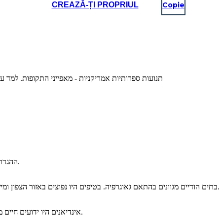
CREAZĂ-ȚI PROPRIUL
Copie
תנועות ספרותיות אמריקניות - מאפייני התקופות. למד 
ההגדרה העיקרית לספרות אינדיאנית נמצאת, או סביב, הטבע.
בתים הודיים מגוונים בהתאם גאוגרפיה. בטיפים היו נפוצים באזור הצפון ומישורים כמו האנשים הלכו חילוף עונות או תנועה של עדר.
אינדיאנים היו ידועים חיים מעל פני האדמה ועל המסורות הרוחניות העשירות שלהם.