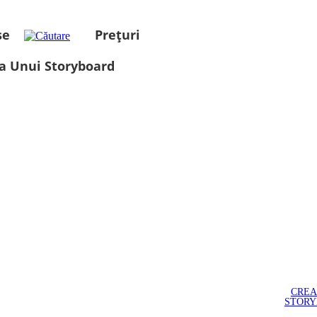
se
Prețuri
a Unui Storyboard
CREA
STOR