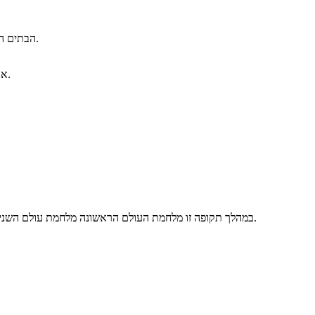
הבתים היו מסורתיים חיקה את הערכים והמנהגים של האזור. בהתאם בתים מגוונים מיקום, אך נותר דוגמאות סטריאוטיפיות של בתים באזור.
אנשי הפעם נראו לעתים קרובות ככל סטריאוטיפים של האזור שלהם. הם בדרך כלל מסורות, לדבוק ניב, ולהציג תכונות אישיות צפויות.
במהלך תקופה זו מלחמת העולם הראשונה מלחמת עולם השנייה הן התחילו והסתיימו. האמריקאי הייתה של תחושה של גאווה לאומית, מעורבב עם התפכחות מהמלחמות בקנה המידה גדולה אלה.