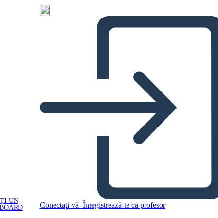
ȚI UN
Conectați-vă
Înregistrează-te ca profesor
YBOARD