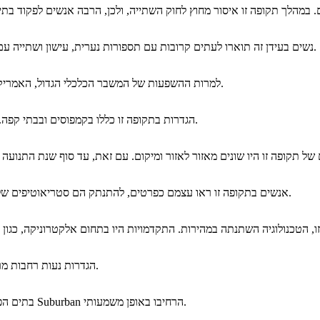
נשים בעידן זה תוארו לעתים קרובות עם תספורות נערית, עישון ושתייה עם גברים. סקס ומיניות כבר לא היו נושאים אסורים כאלה.
למרות ההשפעות של המשבר הכלכלי הגדול, האמריקאים היו בייצור ויצירת תשתית כי הם עדיין במקום היום.
הגדרות בתקופה זו כללו בקמפוסים ובבתי קפה. הגדרות מוזרות, קטנות לשיתוף פעולה ואינטימי הוערכו.
אנשים בתקופה זו ראו עצמם כפרטים, להתנתק הם סטריאוטיפים של הדורות הקודמים. סקס ומיניות גם הפכו לנושא משותף.
הגדרות נעות רחבות מרעיונות רומן ופנטסטיים, למקומות טבעיים או מסורתיים.
בתים הפכו למרכזי עבור המשפחה הקרובה וגידול ילדים. קהילות Suburban הרחיבו באופן משמעותי.