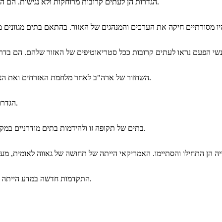
הגדרות הן לעתים קרובות מרוחקות ולא נגישות. הם הופרדו מאוד לפי מיקום גיאוגרפי, הצפון מול הדרום למשל.
השחזור של ארה"ב לאחר מלחמת האזרחים ואת הצמיחה המתמשכת של התעשייה הייתה התקדמות גדולה.
הגדרות מגוונות ולעתים קרובות נבחרו בגלל קשרים עם הקהל.
בתים של תקופה זו ולהידמות בתים מודרניים במקומות רבים. בתים חד משפחתיים בעיירות קטנות נפוצים.
התקדמות חדשה במדע הייתה חקר הפסיכולוגיה. נראה תכוף במשך הכתיבה של העידן.