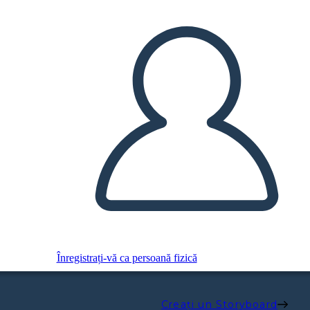
Înregistrați-vă ca persoană fizică
Creați un Storyboard