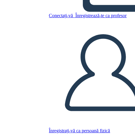
הפריך רספוטין
Conectați-vă
Înregistrează-te ca profesor
Copiați acest Storyboard
CREAȚI UN STORYBOARD
REDAȚI PREZENTAREA DE DIAPOZITIVE
CITESTE-MI
Înregistrați-vă ca persoană fizică