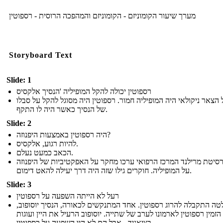
מערך שיעור הקומוניזם - הקומוניזם והמהפכה הרוסית - רספוטין
Storyboard Text
Slide: 1
רספוטין יכולה להקל המופיליה 'הנסיך אלקסיס
 הצאר ניקולאי היה המופיליה חמור. רספוטין היה מסוגל להקל על סבלו
של הנסיך כאשר היה לו התקף.
Slide: 2
היה רספוטין באמצעות היפנוזה?
להיות רגוע, אלקסיס.
הכאב כמעט נעלם.
רסיטת מרילנד המרכז הרפואי ערכו מחקר על האפקטיביות של היפנוזה
על המופיליה. חוקרים גילו שזה היה דרך יעילה להאט דימום.
Slide: 3
רעל לא הייתה השפעה על רספוטין
טה התקבלה להרוג רספוטין. אחד המתנקשים לכאורה, הנסיך יוסופוב
הזמין רספוטין לארמונו לערב של שתייה. יוסופוב הרעיל את היין ועוגות
בציאניד - אבל הם לא היו השפעה על רספוטין.