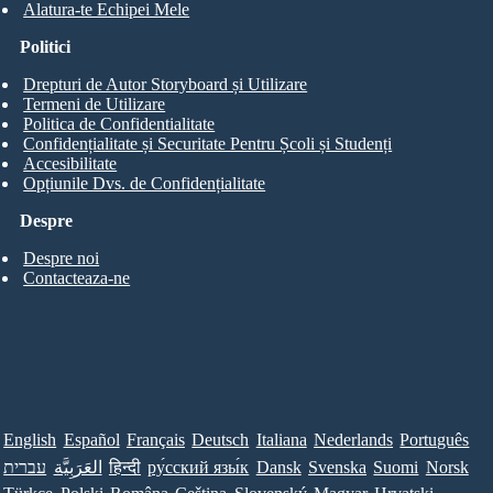
Alatura-te Echipei Mele
Politici
Drepturi de Autor Storyboard și Utilizare
Termeni de Utilizare
Politica de Confidentialitate
Confidențialitate și Securitate Pentru Școli și Studenți
Accesibilitate
Opțiunile Dvs. de Confidențialitate
Despre
Despre noi
Contacteaza-ne
English
Español
Français
Deutsch
Italiana
Nederlands
Português
עברית
العَرَبِيَّة
हिन्दी
ру́сский язы́к
Dansk
Svenska
Suomi
Norsk