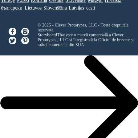
Türkçe
Polski
Româna
Ceština
Slovenský
Magyar
Hrvatski
български
Lietuvos
Slovenščina
Latvijas
eesti
© 2026 - Clever Prototypes, LLC - Toate drepturile
rezervate.
StoryboardThat este o marcă comercială a
Clever
Prototypes , LLC
și înregistrată la Oficiul de brevete și
mărci comerciale din SUA