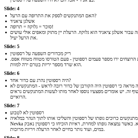
Slide: 4
האם המתנקשים לספק את התרופה עם הרעל?
אשלגן ציאניד
סוכר = גלוקוז = תרופה!
 עבור אשלגן ציאניד הוא גלוקוז. הרעלת יין מתוק ומאפים אולי עושים
את הרעל יעיל.
Slide: 5
ריק מכדורים השפעה על רספוטין
הרוצחים ירו מספר פעמים רספוטין - פעם הטורסו מטווח מטווח אפס
הוא שרד מספר יריות בטרם ירה למוות.
Slide: 6
היה רספוטין נהרג עם כדור אחד?
 מראה כי רספוטין היה הקורבן של כדור רובה לראש - המתנקשים לא
וף זה. יש אומרים מפצעיו נוספו לאחר מותו לעשות המתנקשים נראים
הרואיים.
Slide: 7
רספוטין לא לטבוע
תנקשים כרוכים גופתו של רספוטין והשליכו אותו לתוך הנהר במלאיה
Nevka הקפוא. כאשר נמצאה גופתו למחרת, ראיות הוכיחו כי רספוטין נאבק
במים, ועוד נותר בחיים לאחר הרעלה ויריות מרובות.
Slide: 8