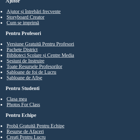
Ajutor
Ajutor și întrebări frecvente
Storyboard Creator
Cum se imprimă
Pentru Profesori
Versiune Gratuită Pentru Profesori
Pachete District
Biblioteci Școlare și Centre Media
Sesiuni de Instruire
Toate Resursele Profesorilor
Șabloane de foi de Lucru
Șabloane de Afișe
Pentru Studenti
Clasa mea
Photos For Class
Pentru Echipe
Probă Gratuită Pentru Echipe
Resurse de Afaceri
Creați Pentru Lucru