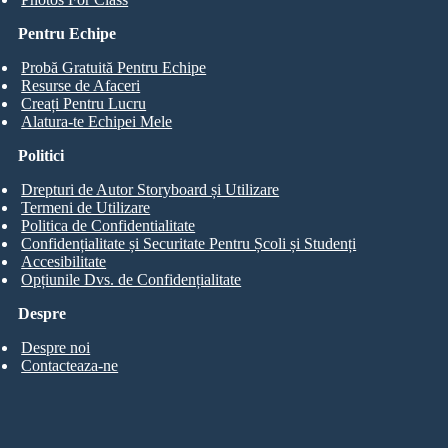
Pentru Echipe
Probă Gratuită Pentru Echipe
Resurse de Afaceri
Creați Pentru Lucru
Alatura-te Echipei Mele
Politici
Drepturi de Autor Storyboard și Utilizare
Termeni de Utilizare
Politica de Confidentialitate
Confidențialitate și Securitate Pentru Școli și Studenți
Accesibilitate
Opțiunile Dvs. de Confidențialitate
Despre
Despre noi
Contacteaza-ne