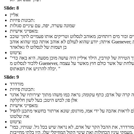
Slide: 8
אליין
תכונות פיזיות:
שמונה עשרה, יפה, עם עיניים סגולות
מאפייני אישיות:
ים ובור מים רותחים; מאוהב לנסלוט וטריקים אותו פעמיים לתוך שוכב
איתה; יודע שהוא לעולם לא אוהב אותה כמו שהוא אוהב Guenever; נושאת
בן ושמות של לנסלוט לו גאלאהד
ציטוט:
"בתוך הטירה של קורבין, הילד איליין היה עושה מוכן מסעה. היא באה כדי
ללכוד לנסלוט מ Guenever, משלחת של אשר כולם חוץ מאשר על עצמה
יכלה להרגיש את הפאתוס. "
Slide: 9
מורדרד
תכונות פיזיות:
ה קרה של אדם; כתף עקומה; נראה כמו משהו מתוך יצירותיו של אדגר
אלן פו; לבוש היטב; בעל לשון חלקלקה
מאפייני אישיות:
ם לראות אהבה על ידי אמו, מורגוס; שונא ארתור בחשאי מתכנן להפיל
את שלטונו
ציטוט:
"מורדרד, את ההבל הקר של אדם, לא נראה שיש בכל גיל. שנותיו, כמו
וזיקלי שלו, היו בלתי מחייבות. "