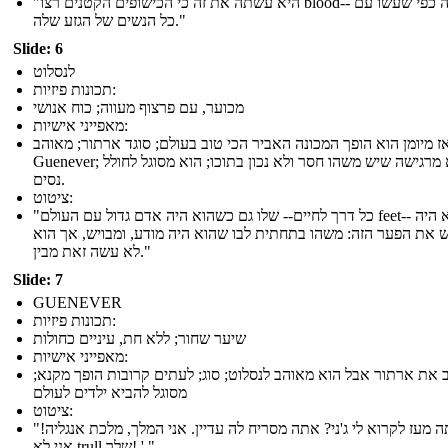
"היא עשתה את זה כי הכישופים הקטנים רצו blood-- אותה כפי שעשו עם
כל הנשים של הגזע שלה."
Slide: 6
לנסלוט
תכונות פיזיות:
מכוער, עם פרצוף מעווה; כוח אנושי
מאפייני אישיות:
ז מיומן הוא הופך המכונה האביר הכי טוב בעולם; סוגד ארתור; מאוהב
Guenever; היא מרגישה שיש משהו חסר ולא נכון בתוכו; הוא מסוגל לחולל
נסים.
ציטוט:
"כל דרך לחיים-- שלו גם כשהוא היה אדם גדול עם העולם feet-- שלו הוא היה
 את הפער הזה: משהו בתחתית לבו שהוא היה מודע, ומבויש, אך הוא
לא עשה זאת מבין."
Slide: 7
GUENEVER
תכונות פיזיות:
שיער שחור; ללא חת, עיניים כחולות
מאפייני אישיות:
 את ארתור אבל הוא מאוהב לנסלוט; סוג; לעתים קרובות הופך מקנא;
מסוגל להביא ילדים לעולם
ציטוט:
"איך אתה מעז לקרוא לי ג'ני? אתה מסריח לה עדיין. אני המלך, מלכת אנגליה!
אני לא trull שלך! ' "