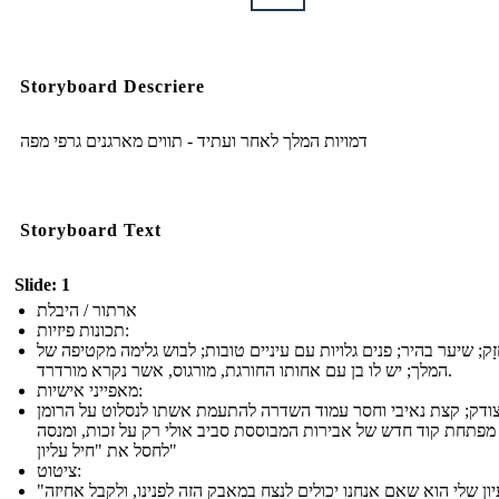
Storyboard Descriere
דמויות המלך לאחר ועתיד - תווים מארגנים גרפי מפה
Storyboard Text
Slide: 1
ארתור / היבלת
תכונות פיזיות:
זָק; שיער בהיר; פנים גלויות עם עיניים טובות; לבוש גלימה מקטיפה של
המלך; יש לו בן עם אחותו החורגת, מורגוס, אשר נקרא מורדרד.
מאפייני אישיות:
וצודק; קצת נאיבי וחסר עמוד השדרה להתעמת אשתו לנסלוט על הרומן
מפתחת קוד חדש של אבירות המבוססת סביב אולי רק על זכות, ומנסה
לחסל את "חיל עליון"
ציטוט:
"הרעיון שלי הוא שאם אנחנו יכולים לנצח במאבק הזה לפנינו, ולקבל אחיזה