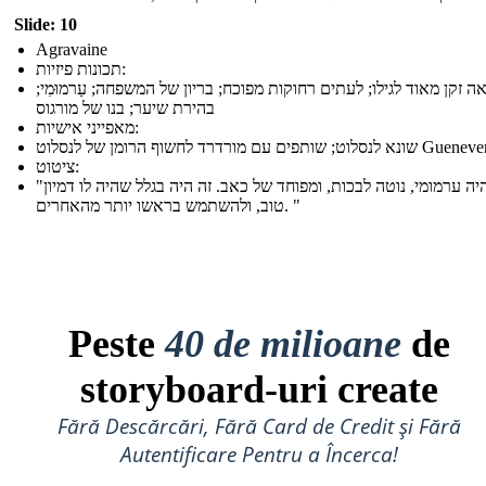
Slide: 10
Agravaine
תכונות פיזיות:
ה זקן מאוד לגילו; לעתים רחוקות מפוכח; בריון של המשפחה; עַרמוּמִי;
בהירת שיער; בנו של מורגוס
מאפייני אישיות:
א לנסלוט; שותפים עם מורדרד לחשוף הרומן של לנסלוט Guenever
ציטוט:
"הוא היה ערמומי, נוטה לבכות, ומפוחד של כאב. זה היה בגלל שהיה לו דמיון
טוב, ולהשתמש בראשו יותר מהאחרים. "
Peste
40 de milioane
de
storyboard-uri create
Fără Descărcări, Fără Card de Credit și Fără
Autentificare Pentru a Încerca!