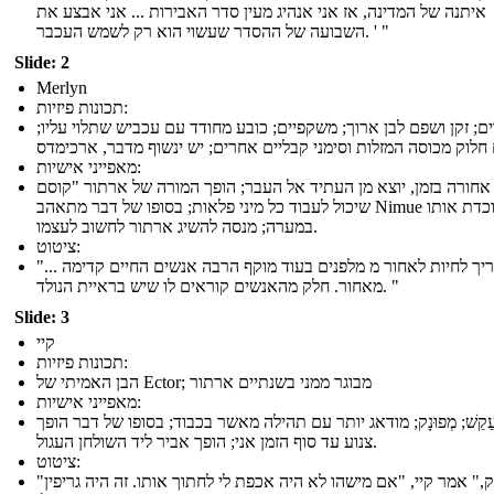
איתנה של המדינה, אז אני אנהיג מעין סדר האבירות ... אני אבצע את
השבועה של ההסדר שעשוי הוא רק לשמש העכבר. ' "
Slide: 2
Merlyn
תכונות פיזיות:
ם; זקן ושפם לבן ארוך; משקפיים; כובע מחודד עם עכביש שתלוי עליו;
 חלוק מכוסה המזלות וסימני קבליים אחרים; יש ינשוף מדבר, ארכימדס
מאפייני אישיות:
אחורה בזמן, יוצא מן העתיד אל העבר; הופך המורה של ארתור "קוסם
שיכול לעבוד כל מיני פלאות; בסופו של דבר מתאהב Nimue אשר לוכדת אותו
במערה; מנסה להשיג ארתור לחשוב לעצמו.
ציטוט:
"... אני צריך לחיות לאחור מ מלפנים בעוד מוקף הרבה אנשים החיים קדימה
מאחור. חלק מהאנשים קוראים לו שיש בראיית הנולד. "
Slide: 3
קיי
תכונות פיזיות:
הבן האמיתי של Ector; מבוגר ממני בשנתיים ארתור
מאפייני אישיות:
ַקֵשׁ; מְפוּנָק; מודאג יותר עם תהילה מאשר בכבוד; בסופו של דבר הופך
צנוע עד סוף הזמן אני; הופך אביר ליד השולחן העגול.
ציטוט:
"זה יספיק," אמר קיי, "אם מישהו לא היה אכפת לי לחתוך אותו. זה היה גריפין