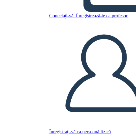
Conectați-vă
Înregistrează-te ca profesor
פעם אחת והמלך לעתיד לבוא -
מפת התווים
Copiați acest Storyboard
CREAȚI UN STORYBOARD
REDAȚI PREZENTAREA DE DIAPOZITIVE
CITESTE-MI
Înregistrați-vă ca persoană fizică