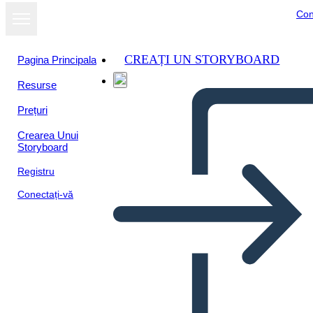
Con
CREAȚI UN STORYBOARD
Pagina Principala
Resurse
Prețuri
Crearea Unui
Storyboard
Registru
Conectați-vă