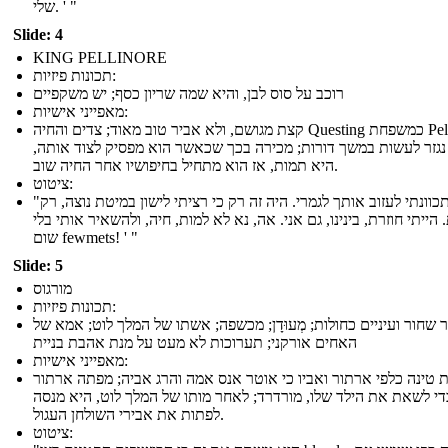
שלי. ' "
Slide: 4
KING PELLINORE
תכונות פיזיות:
רוכב על סוס לבן, והיא שמה שריון כסף; יש משקפיים
מאפייני אישיות:
קצת מגושם, ולא אביר טוב מאוד; צדים והחיה Questing כמשפחת Pellinore
נגזר לעשות במשך דורות; מכירה בכך שכאשר הוא מפסיק לצוד אותה,
היא תמות, אז הוא מתחיל בחיפושיו אחר החיה שוב.
ציטוט:
"לא התכוונתי לעזוב אותך לגמרי. היה זה רק כי רציתי לישון במיטת נוצה, רק
הייתי חוזרת, בינינו, גם אני. אה, נא לא למות, חיה, ולהשאיר אותי בלי
שום fewmets! ' "
Slide: 5
מורגוס
תכונות פיזיות:
 שחור ועיניים כחולות; מְעוּדָן; מכשפה; אשתו של המלך לוט; אמא של
האחים אורקני; תערוכות לא מעט על מנת אהבת בניית
מאפייני אישיות:
 טינה כלפי ארתור ואביו כי אוטר אנס אמה והרג אביה; מפתה ארתור
די לשאת את הילד שלו, מורדרד; לאחר מותו של המלך לוט, היא מנסה
לפתות את אבירי השולחן העגול.
ציטוט: