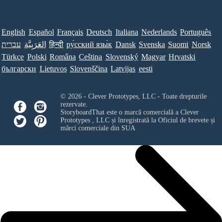
English
Español
Français
Deutsch
Italiana
Nederlands
Português
Norsk
Suomi
Svenska
Dansk
ру́сский язы́к
हिन्दी
العَرَبِيَّة
עברית
Türkçe
Polski
Româna
Ceština
Slovenský
Magyar
Hrvatski
български
Lietuvos
Slovenščina
Latvijas
eesti
© 2026 - Clever Prototypes, LLC - Toate drepturile
rezervate.
StoryboardThat este o marcă comercială a
Clever
Prototypes , LLC
și înregistrată la Oficiul de brevete și
mărci comerciale din SUA