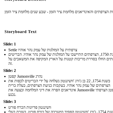
ת הצרפתים והאינדיאנים מלחמת ציר הזמן - שבע שנים מלחמת ציר הזמן
Storyboard Text
Slide: 1
Settle צרפתית על המזלגות של עמק נהר אוהיו
בשנת 1750, הצרפתים התיישבו על המזלגות של עמק נהר אוהיו. הבריטים
תים החלו בסדרת מריבות קטנות על הארץ המקיפה את המשאבים על
זה.
Slide: 2
קפטן Jumonville נהרג
בשנת 1754, 22 בן ג'ורג 'וושינגטון נשלחה על ידי הבריטים לכפות את
הצרפתים של עמק נהר אוהיו. בעקבות כניעת הצרפתים, בעלת ברית
אינדיאנים הפרה את דיני המלחמה ובצעה את Jumonville הקפטן הצרפתי
נכנע.
Slide: 3
וושינגטון פדיונות הכרח פורט
בשנת 1754, ג'ורג 'וושינגטון הפסיד במערכה של כורח פורט. בעזרת בעלי