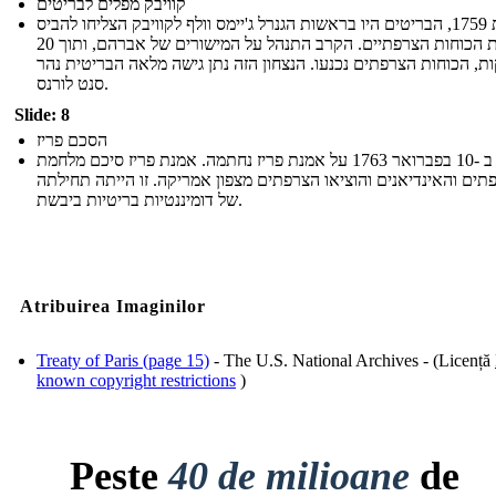
קוויבק מפלים לבריטים
בשנת 1759, הבריטים היו בראשות הגנרל ג'יימס וולף לקוויבק הצליחו להביס
את הכוחות הצרפתיים. הקרב התנהל על המישורים של אברהם, ותוך 20
ת, הכוחות הצרפתים נכנעו. הנצחון הזה נתן גישה מלאה הבריטית נהר
סנט לורנס.
Slide: 8
הסכם פריז
ב -10 בפברואר 1763 על אמנת פריז נחתמה. אמנת פריז סיכם מלחמת
תים והאינדיאנים והוציאו הצרפתים מצפון אמריקה. זו הייתה תחילתה
של דומיננטיות בריטיות ביבשת.
Atribuirea Imaginilor
Treaty of Paris (page 15)
- The U.S. National Archives - (Licență
known copyright restrictions
)
Peste
40 de milioane
de