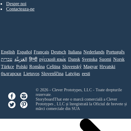
Despre noi
Contacteaza-ne
English
Español
Français
Deutsch
Italiana
Nederlands
Português
עברית
العَرَبِيَّة
हिन्दी
ру́сский язы́к
Dansk
Svenska
Suomi
Norsk
Türkçe
Polski
Româna
Ceština
Slovenský
Magyar
Hrvatski
български
Lietuvos
Slovenščina
Latvijas
eesti
© 2026 - Clever Prototypes, LLC - Toate drepturile
rezervate.
StoryboardThat este o marcă comercială a
Clever
Prototypes , LLC
și înregistrată la Oficiul de brevete și
mărci comerciale din SUA