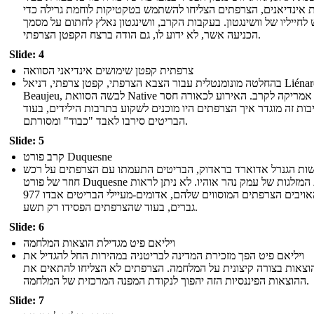
 אינדיאנים, הצרפתים הצליחו להשתמש בטקטיקות לוחמת גרילה כדי
לחייליו של וושינגטון. בעקבות הקרב, וושינגטון נאלץ לחתום על מסמך
הכניעה אשר, לא ידוע לו, גם הודה ברצח הקפטן הצרפתי.
Slide: 4
צרפתית קפטן שימושים אינדיאני הסוואה
בהחלטה מונומנטלית עבור הצבא הצרפתי, קפטן צרפתי, דניאל Liénard דה
Beaujeu, לבשה הסוואת Native אמריקה לקרב. האירוע לכאורה חסר
ות זה מוגדר איך הצרפתים היו מוכנים לשקוע בתרבות הילידים, בעוד
הבריטים סירבו לאבד "כבוד" ומסורתם.
Slide: 5
קרב פורט Duquesne
ות הגנרל אדוארד בראדוק, הבריטים התעמתו עם הצרפתים על רכש
חוזר של פורט Duquesne ואת המזלגות של עמק נהר אוהיו. לא ניתן לראות
את האויבים הצרפתים המוסווים שלהם, אדומים-מעיילי הבריטים אבדו 977
גברים, בעוד שהצרפתים הפסידו רק תשע.
Slide: 6
ויליאם פיט מגדילת הוצאות המלחמה
ויליאם פיט הפך מזכירת המדינה לבריטניה במהירות החל להגדיל את
וצאות בצורה קיצונית על המלחמה. הצרפתים לא הצליחו להתאים את
ההוצאות הפיננסיות הזה יהפוך לנקודת המפנה המרכזית של המלחמה.
Slide: 7