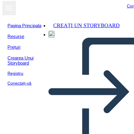
Con
CREAȚI UN STORYBOARD
Pagina Principala
Resurse
Prețuri
Crearea Unui
Storyboard
Registru
Conectați-vă