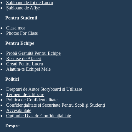
Șabloane de foi de Lucru
Șabloane de Afișe
Pentru Studenti
Clasa mea
Photos For Class
Pentru Echipe
Probă Gratuită Pentru Echipe
Resurse de Afaceri
Creați Pentru Lucru
Alatura-te Echipei Mele
Politici
Drepturi de Autor Storyboard și Utilizare
Termeni de Utilizare
Politica de Confidentialitate
Confidențialitate și Securitate Pentru Școli și Studenți
Accesibilitate
Opțiunile Dvs. de Confidențialitate
Despre