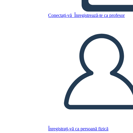
הצרפתים והאינדיאנים מלחמת
ציר הזמן
Conectați-vă
Înregistrează-te ca profesor
Copiați acest Storyboard
CREAȚI UN STORYBOARD
REDAȚI PREZENTAREA DE DIAPOZITIVE
CITESTE-MI
Înregistrați-vă ca persoană fizică