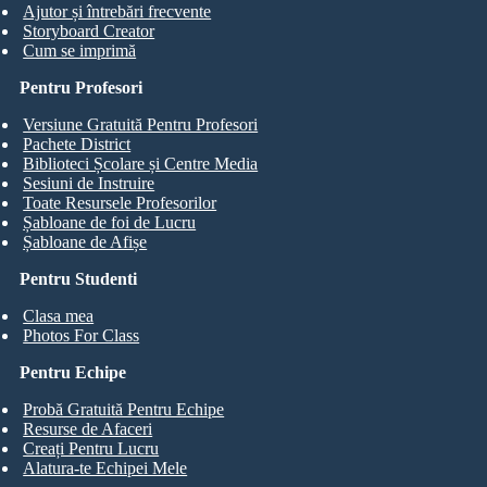
Ajutor și întrebări frecvente
Storyboard Creator
Cum se imprimă
Pentru Profesori
Versiune Gratuită Pentru Profesori
Pachete District
Biblioteci Școlare și Centre Media
Sesiuni de Instruire
Toate Resursele Profesorilor
Șabloane de foi de Lucru
Șabloane de Afișe
Pentru Studenti
Clasa mea
Photos For Class
Pentru Echipe
Probă Gratuită Pentru Echipe
Resurse de Afaceri
Creați Pentru Lucru
Alatura-te Echipei Mele