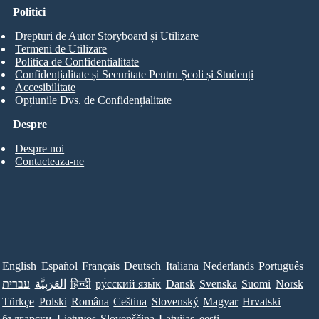
Politici
Drepturi de Autor Storyboard și Utilizare
Termeni de Utilizare
Politica de Confidentialitate
Confidențialitate și Securitate Pentru Școli și Studenți
Accesibilitate
Opțiunile Dvs. de Confidențialitate
Despre
Despre noi
Contacteaza-ne
English
Español
Français
Deutsch
Italiana
Nederlands
Português
עברית
العَرَبِيَّة
हिन्दी
ру́сский язы́к
Dansk
Svenska
Suomi
Norsk
Türkçe
Polski
Româna
Ceština
Slovenský
Magyar
Hrvatski
български
Lietuvos
Slovenščina
Latvijas
eesti