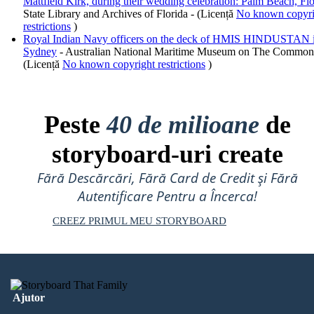
Mattfield Kirk, during their wedding celebration: Palm Beach, Flo
State Library and Archives of Florida - (Licență
No known copyri
restrictions
)
Royal Indian Navy officers on the deck of HMIS HINDUSTAN 
Sydney
- Australian National Maritime Museum on The Common
(Licență
No known copyright restrictions
)
Peste
40 de milioane
de
storyboard-uri create
Fără Descărcări, Fără Card de Credit și Fără
Autentificare Pentru a Încerca!
CREEZ PRIMUL MEU STORYBOARD
Ajutor