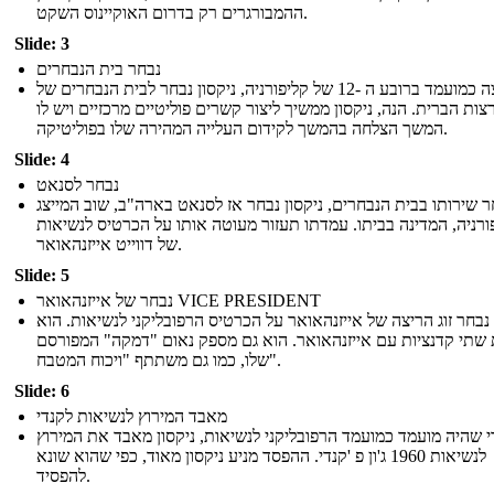
ההמבורגרים רק בדרום האוקיינוס ​​השקט.
Slide: 3
נבחר בית הנבחרים
ריצה כמועמד ברובע ה -12 של קליפורניה, ניקסון נבחר לבית הנבחרים של
צות הברית. הנה, ניקסון ממשיך ליצור קשרים פוליטיים מרכזיים ויש לו
המשך הצלחה בהמשך לקידום העלייה המהירה שלו בפוליטיקה.
Slide: 4
נבחר לסנאט
 שירותו בבית הנבחרים, ניקסון נבחר אז לסנאט בארה"ב, שוב המייצג
ורניה, המדינה בביתו. עמדתו תעזור מעוטה אותו על הכרטיס לנשיאות
של דווייט אייזנהאואר.
Slide: 5
נבחר של אייזנהאואר VICE PRESIDENT
 נבחר זוג הריצה של אייזנהאואר על הכרטיס הרפובליקני לנשיאות. הוא
שתי קדנציות עם אייזנהאואר. הוא גם מספק נאום "דמקה" המפורסם
שלו, כמו גם משתתף "ויכוח המטבח".
Slide: 6
מאבד המירוץ לנשיאות לקנדי
 שהיה מועמד כמועמד הרפובליקני לנשיאות, ניקסון מאבד את המירוץ
לנשיאות 1960 ג'ון פ 'קנדי. ההפסד מניע ניקסון מאוד, כפי שהוא שונא
להפסיד.