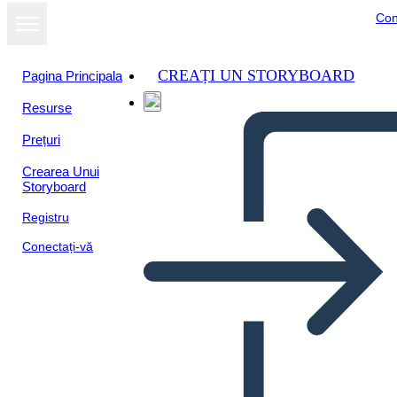
Con
CREAȚI UN STORYBOARD
Pagina Principala
Resurse
Prețuri
Crearea Unui
Storyboard
Registru
Conectați-vă