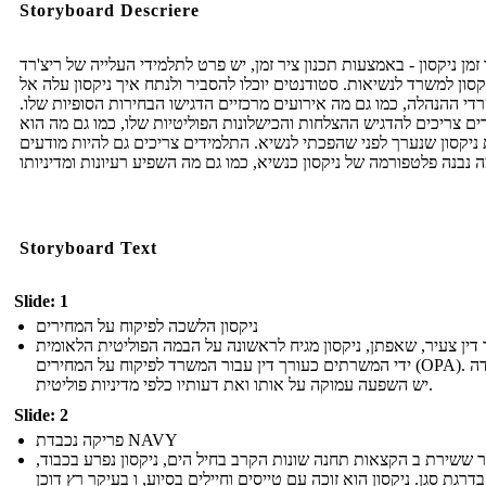
Storyboard Descriere
 זמן ניקסון - באמצעות תכנון ציר זמן, יש פרט לתלמידי העלייה של ריצ'רד
קסון למשרד לנשיאות. סטודנטים יוכלו להסביר ולנתח איך ניקסון עלה אל
רדי ההנהלה, כמו גם מה אירועים מרכזיים הדגישו הבחירות הסופיות שלו
ים צריכים להדגיש ההצלחות והכישלונות הפוליטיות שלו, כמו גם מה הוא
ניקסון שנערך לפני שהפכתי לנשיא. התלמידים צריכים גם להיות מודעים
Storyboard Text
Slide: 1
ניקסון הלשכה לפיקוח על המחירים
 דין צעיר, שאפתן, ניקסון מגיח לראשונה על הבמה הפוליטית הלאומית
ידי המשרתים כעורך דין עבור המשרד לפיקוח על המחירים (OPA). העמדה
יש ​​השפעה עמוקה על אותו ואת דעותיו כלפי מדיניות פוליטית.
Slide: 2
פריקה נכבדת NAVY
ר ששירת ב הקצאות תחנה שונות הקרב בחיל הים, ניקסון נפרע בכבוד
בדרגת סגן. ניקסון הוא זוכה עם טייסים וחיילים בסיוע, ו בעיקר רץ דוכן