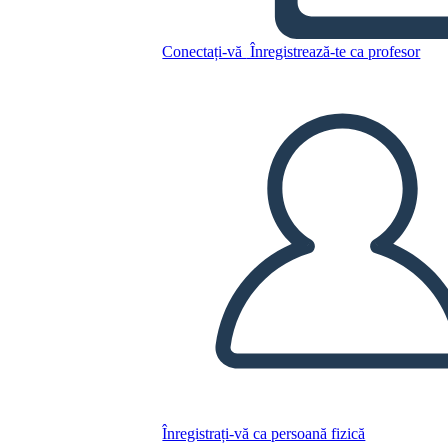
מגרש תרשים עבור להנחיל את
הרוח
Conectați-vă
Înregistrează-te ca profesor
Copiați acest Storyboard
CREAȚI UN STORYBOARD
REDAȚI PREZENTAREA DE DIAPOZITIVE
CITESTE-MI
Înregistrați-vă ca persoană fizică