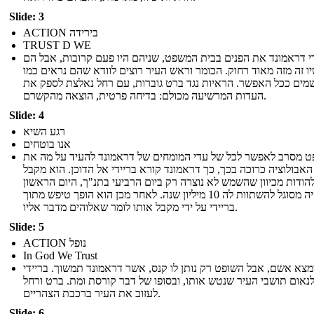
Slide: 3
ACTION בירידה
TRUST D WE
י דראמונד את הפנים בבית המשפט, שניהם היו פעם קרובות, אבל הם
ו זה מזה מאוד רחוק. הכומר וראש העיר רוצים לוודא שהם נראים כמו
מים ככל האפשר. הראיות נגד ברט גוברות, עם רחל נאלצת לספק את
העדות המרשיעה מכולם: בדיחה פרטית, הוצאה מהקשרם.
Slide: 4
רגע השיא
אנו בוטחים
ט מסרב לאפשר לכל של עדי המומחים של דראמונד להעיד על מה את
אבולוציה כרוכה בכך, כך דראמונד קורא בריידי אל הדוכן. הוא מקבל
להודות מכיוון שהשמש לא נוצרה רק ביום הרביעי בתנ"ך, היום הראשון
היה מסוגל להשתוות לה 10 מיליון שנה. לאחר מכן הוא הופך טיפש מתוך
בריידי על ידי מקבל אותו לומר שאלוהים מדבר אליו.
Slide: 5
ACTION נופל
In God We Trust
מצא אשם, אבל השופט רק נותן לו קנס, אשר דראמונד תמשוך. בריידי
נאום תושבי העיר שנטש אותו, ובסופו של דבר קורסת ומת. ברט ורחל
לעזוב את העיר ברכבת הצהריים.
Slide: 6