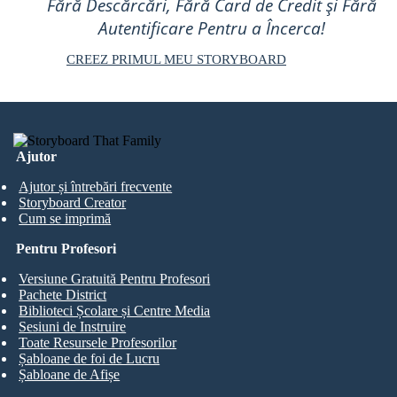
Fără Descărcări, Fără Card de Credit și Fără
Autentificare Pentru a Încerca!
CREEZ PRIMUL MEU STORYBOARD
Ajutor
Ajutor și întrebări frecvente
Storyboard Creator
Cum se imprimă
Pentru Profesori
Versiune Gratuită Pentru Profesori
Pachete District
Biblioteci Școlare și Centre Media
Sesiuni de Instruire
Toate Resursele Profesorilor
Șabloane de foi de Lucru
Șabloane de Afișe