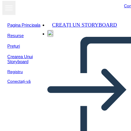
Con
CREAȚI UN STORYBOARD
Pagina Principala
Resurse
Prețuri
Crearea Unui
Storyboard
Registru
Conectați-vă