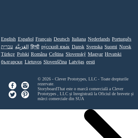
English
Español
Français
Deutsch
Italiana
Nederlands
Português
עברית
العَرَبِيَّة
हिन्दी
ру́сский язы́к
Dansk
Svenska
Suomi
Norsk
Türkçe
Polski
Româna
Ceština
Slovenský
Magyar
Hrvatski
български
Lietuvos
Slovenščina
Latvijas
eesti
© 2026 - Clever Prototypes, LLC - Toate drepturile
rezervate.
StoryboardThat este o marcă comercială a
Clever
Prototypes , LLC
și înregistrată la Oficiul de brevete și
mărci comerciale din SUA