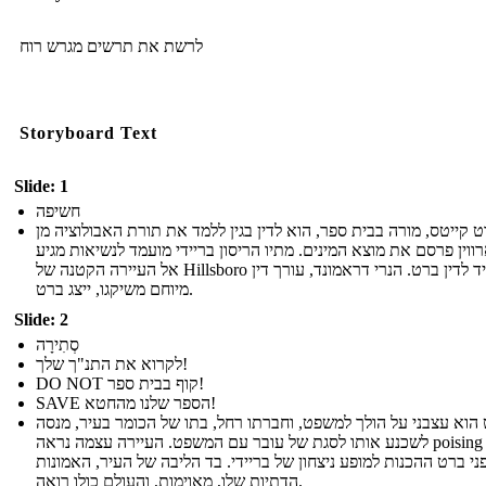
לרשת את תרשים מגרש רוח
Storyboard Text
Slide: 1
חשיפה
 קייטס, מורה בבית ספר, הוא לדין בגין ללמד את תורת האבולוציה מן
וין פרסם את מוצא המינים. מתיו הריסון בריידי מועמד לנשיאות מגיע
אל העיירה הקטנה של Hillsboro להעמיד לדין ברט. הנרי דראמונד, עורך דין
מיוחם משיקגו, ייצג ברט.
Slide: 2
סְתִירָה
לקרוא את התנ"ך שלך!
DO NOT קוף בבית ספר!
SAVE הספר שלנו מהחטא!
הוא עצבני על הולך למשפט, וחברתו רחל, בתו של הכומר בעיר, מנסה
לשכנע אותו לסגת של עובר עם המשפט. העיירה עצמה נראה poising עצמה
ני ברט ההכנות למופע ניצחון של בריידי. בד הליבה של העיר, האמונות
הדתיות שלו, מאוימות, והעולם כולו רואה.