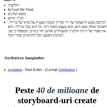
רזולוציה
In God We Trust
מוצא המינים
תנ"ך קדוש
הורנבק פוגע דראמונד על ידי יצירת תגובה חנפנית על מותו של בריידי.
אמונד מגלה שגם הוא, הוא בעצם מאוד דתי, וכי הוא כבד בריידי. הוא
את ספרו של דרווין והתנ"ך ומעמידים אותם יחד בתיקו, המסמל כי שני
רעיונות הפוצע יוכל להתקיים אחרי הכל.
Atribuirea Imaginilor
evolution
- Paul Keller - (Licență
Attribution
)
Peste
40 de milioane
de
storyboard-uri create