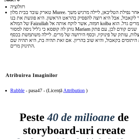
רזולוציה
טארק עובד בבית מלון Muree. לאחר נפילת הטליבאן, ליילה מרגיש משך
ר לקאבול, אבל היא רוצה להפסיק בהראט הראשון. היא פוגשת את בנו
של המולא Faizullah חמזה, אשר לוקח אותה אל kolba שבו מרים גדל. הוא
נותן לה קופסא כי ג'ליל ניסה למסור Mariam שנים קודם לכן, עם פתק
לות, עותק של פינוקיו, וכסף הירושה של מרים. ליילה משתמשת בכסף
 היתומים בקאבול, והיא שוב בהריון. אם זאת תהיה בת, היא תהיה שם
התינוק מרים.
Atribuirea Imaginilor
Rubble
- pasa47 - (Licență
Attribution
)
Peste
40 de milioane
de
storyboard-uri create