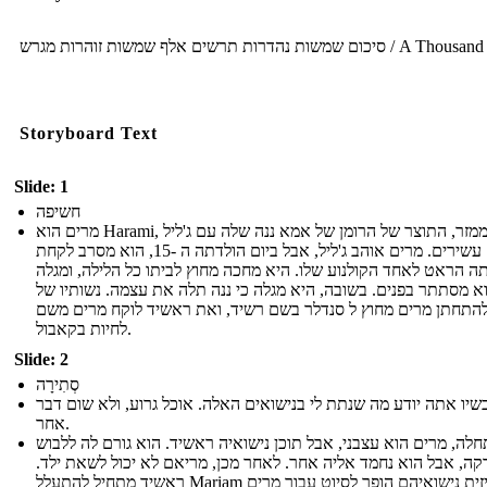
סיכום שמשות נהדרות תרשים אלף שמשות זוהרות מגרש / A Thousand
Storyboard Text
Slide: 1
חשיפה
מרים הוא Harami, ממזר, התוצר של הרומן של אמא ננה שלה עם ג'ליל
עסקים עשירים. מרים אוהב ג'ליל, אבל ביום הולדתה ה -15, הוא מסרב לקחת
ה הראט לאחד הקולנוע שלו. היא מחכה מחוץ לביתו כל הלילה, ומגלה
 מסתתר בפנים. בשובה, היא מגלה כי ננה תלה את עצמה. נשותיו של
 להתחתן מרים מחוץ ל סנדלר בשם רשיד, ואת ראשיד לוקח מרים משם
לחיות בקאבול.
Slide: 2
סְתִירָה
שיו אתה יודע מה שנתת לי בנישואים האלה. אוכל גרוע, ולא שום דבר
אחר.
לה, מרים הוא עצבני, אבל תוכן נישואיה ראשיד. הוא גורם לה ללבוש
רקה, אבל הוא נחמד אליה אחר. לאחר מכן, מריאם לא יכול לשאת ילד