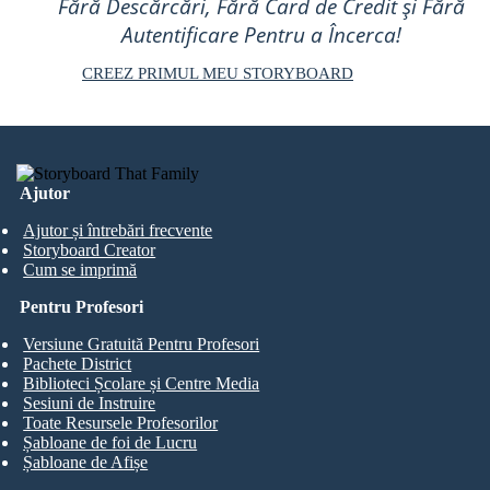
Fără Descărcări, Fără Card de Credit și Fără
Autentificare Pentru a Încerca!
CREEZ PRIMUL MEU STORYBOARD
Ajutor
Ajutor și întrebări frecvente
Storyboard Creator
Cum se imprimă
Pentru Profesori
Versiune Gratuită Pentru Profesori
Pachete District
Biblioteci Școlare și Centre Media
Sesiuni de Instruire
Toate Resursele Profesorilor
Șabloane de foi de Lucru
Șabloane de Afișe