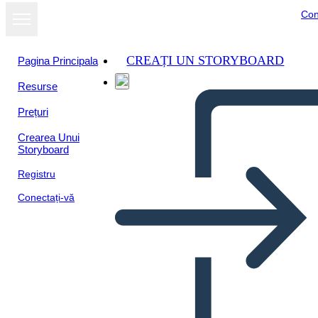
Con
CREAȚI UN STORYBOARD
Pagina Principala
Resurse
Prețuri
Crearea Unui
Storyboard
Registru
Conectați-vă