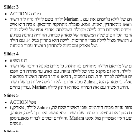
Slide: 3
ACTION בירידה
ילדה בשם ליילה גרה ליד רשיד Mariam .. האחים של לילא נלחמים את עם
מוג'אהדין, ואמה, אמא, סובלת מהתקפי הדיכאון. אביה הוא איש-learning
מייחס חשיבות רבה ליילה מקבלת השכלתה. אחרי אחיו של ליילה נהרג
חבר הכי הטוב שלה המשפחה של טארק לברוח, ההוריה נהרגת בפיגוע
ביתם. ראשיד מציל ליילה מבין ההריסות. ליילה היא בהריון בגיל 14 עם הילד
של טארק ומסכימה להתחתן ראשיד עבור בטיחות.
Slide: 4
רגע השיא
ם של מריאם וליילה מתוחים בהתחלה, כי מרים מקנא החיבה של רשיד
ליילה. היא גם מקנא בתו של ליילה עזיזה. עם זאת, עד מהרה הם הפכו
ם ועלילה לברוח יחד. הם נתפסים, הביאו אותו הביתה ראשיד בפראות
מכה אותם. לאחר לילה יולדת בן של רשיד Zalmai, היא מגלה כי טארק הוא
עדיין בחיים. Mariam הורג ראשיד עם את חפירה כשהוא חונק ליילה.
Slide: 5
ACTION נופל
ליילה, טארק, ו Zalmai לשחזר עזיזה מבית היתומים שבו ראשיד שלח לה,
ים הופך את עוצמה ב לרצח של רשיד. היא עושה זאת כך ליילה, טארק
והילדים יכולים לברוח מאפגניסטן. Mariam מבוצע ראזי אצטדיון מול אלפי
אנשים.
Slide: 6