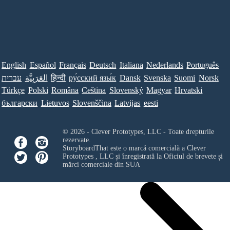
English
Español
Français
Deutsch
Italiana
Nederlands
Português
עברית
العَرَبِيَّة
हिन्दी
ру́сский язы́к
Dansk
Svenska
Suomi
Norsk
Türkçe
Polski
Româna
Ceština
Slovenský
Magyar
Hrvatski
български
Lietuvos
Slovenščina
Latvijas
eesti
© 2026 - Clever Prototypes, LLC - Toate drepturile
rezervate.
StoryboardThat este o marcă comercială a
Clever
Prototypes , LLC
și înregistrată la Oficiul de brevete și
mărci comerciale din SUA