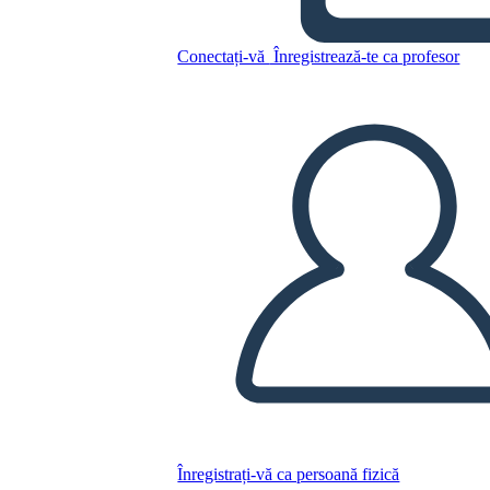
דיאגרמה מגרש אלף שמשות
זוהרות
Conectați-vă
Înregistrează-te ca profesor
Copiați acest Storyboard
CREAȚI UN STORYBOARD
REDAȚI PREZENTAREA DE DIAPOZITIVE
CITESTE-MI
Înregistrați-vă ca persoană fizică