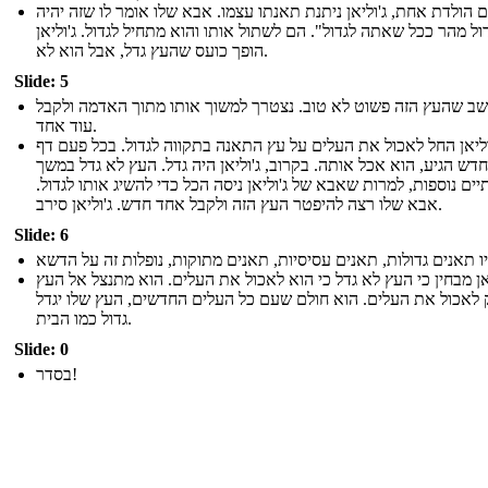
ם הולדת אחת, ג'וליאן ניתנת תאנתו עצמו. אבא שלו אומר לו שזה יהיה
"ל מהר ככל שאתה לגדול". הם לשתול אותו והוא מתחיל לגדול. ג'וליאן
הופך כועס שהעץ גדל, אבל הוא לא.
Slide: 5
שב שהעץ הזה פשוט לא טוב. נצטרך למשוך אותו מתוך האדמה ולקבל
עוד אחד.
וליאן החל לאכול את העלים על עץ התאנה בתקווה לגדול. בכל פעם דף
חדש הגיע, הוא אכל אותה. בקרוב, ג'וליאן היה גדל. העץ לא גדל במשך
תיים נוספות, למרות שאבא של ג'וליאן ניסה הכל כדי להשיג אותו לגדול
אבא שלו רצה להיפטר העץ הזה ולקבל אחד חדש. ג'וליאן סירב.
Slide: 6
יאן מבחין כי העץ לא גדל כי הוא לאכול את העלים. הוא מתנצל אל העץ
 לאכול את העלים. הוא חולם שעם כל העלים החדשים, העץ שלו יגדל
גדול כמו הבית.
Slide: 0
בסדר!