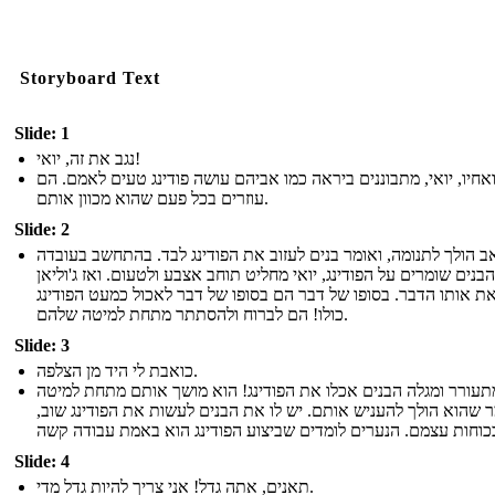
Storyboard Text
Slide: 1
נגב את זה, יואי!
 ואחיו, יואי, מתבוננים ביראה כמו אביהם עושה פודינג טעים לאמם. הם
עוזרים בכל פעם שהוא מכוון אותם.
Slide: 2
ב הולך לתנומה, ואומר בנים לעזוב את הפודינג לבד. בהתחשב בעובדה
בנים שומרים על הפודינג, יואי מחליט תוחב אצבע ולטעום. ואז ג'וליאן
ת אותו הדבר. בסופו של דבר הם בסופו של דבר לאכול כמעט הפודינג
כולו! הם לברוח ולהסתתר מתחת למיטה שלהם.
Slide: 3
כואבת לי היד מן הצלפה.
עורר ומגלה הבנים אכלו את הפודינג! הוא מושך אותם מתחת למיטה
מר שהוא הולך להעניש אותם. יש לו את הבנים לעשות את הפודינג שוב
Slide: 4
תאנים, אתה גדל! אני צריך להיות גדל מדי.