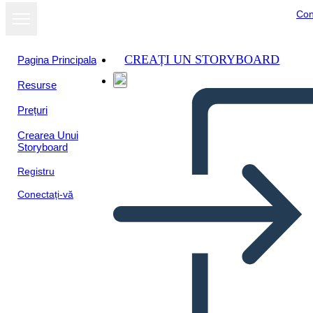
Con
CREAȚI UN STORYBOARD
Pagina Principala
Resurse
Prețuri
Crearea Unui
Storyboard
Registru
Conectați-vă
הסיפורי אומר ג'וליאן סיכום