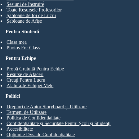
Sesiuni de Instruire
Toate Resursele Profesorilor
Șabloane de foi de Lucru
Șabloane de Afișe
Pentru Studenti
Clasa mea
Photos For Class
Pentru Echipe
Probă Gratuită Pentru Echipe
Resurse de Afaceri
Creați Pentru Lucru
Alatura-te Echipei Mele
Politici
Drepturi de Autor Storyboard și Utilizare
Termeni de Utilizare
Politica de Confidentialitate
Confidențialitate și Securitate Pentru Școli și Studenți
Accesibilitate
Opțiunile Dvs. de Confidențialitate