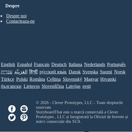
Despre
Despre noi
Contacteaza-ne
English
Español
Français
Deutsch
Italiana
Nederlands
Português
עברית
العَرَبِيَّة
हिन्दी
ру́сский язы́к
Dansk
Svenska
Suomi
Norsk
Türkçe
Polski
Româna
Ceština
Slovenský
Magyar
Hrvatski
български
Lietuvos
Slovenščina
Latvijas
eesti
© 2026 - Clever Prototypes, LLC - Toate drepturile
rezervate.
StoryboardThat este o marcă comercială a
Clever
Prototypes , LLC
și înregistrată la Oficiul de brevete și
mărci comerciale din SUA