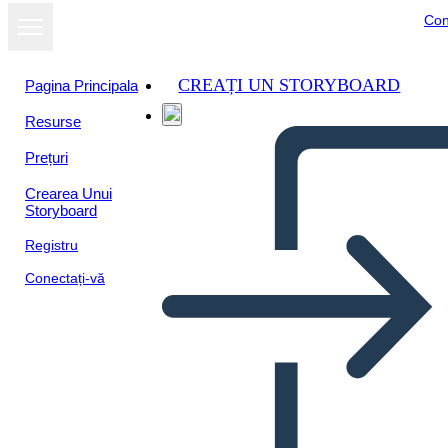
Con
CREAȚI UN STORYBOARD
Pagina Principala
Resurse
Prețuri
Crearea Unui
Storyboard
Registru
Conectați-vă
חיבורי טקסט עמוס ובוריס