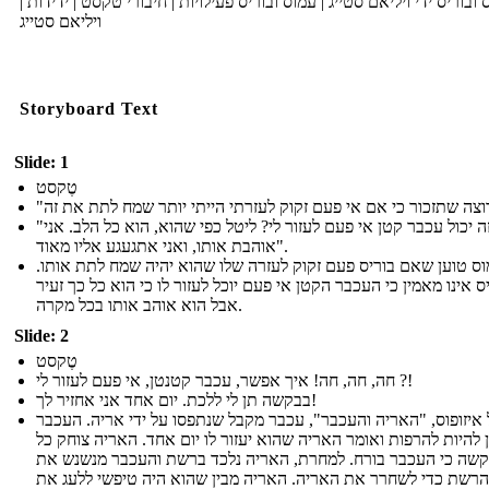
ס ובוריס ידי ויליאם סטייג | עמוס ובוריס פעילויות | חיבורי טקסט | ידידות
ויליאם סטייג
Storyboard Text
Slide: 1
טֶקסט
"איך זה יכול עכבר קטן אי פעם לעזור לי? ליטל כפי שהוא, הוא כל הלב. אני
אוהבת אותו, ואני אתגעגע אליו מאוד".
וס טוען שאם בוריס פעם זקוק לעזרה שלו שהוא יהיה שמח לתת אותו
ס אינו מאמין כי העכבר הקטן אי פעם יוכל לעזור לו כי הוא כל כך זעיר
אבל הוא אוהב אותו בכל מקרה.
Slide: 2
טֶקסט
חה, חה, חה! איך אפשר, עכבר קטנטן, אי פעם לעזור לי ?!
בבקשה תן לי ללכת. יום אחד אני אחזיר לך!
איזופוס, "האריה והעכבר", עכבר מקבל שנתפסו על ידי אריה. העכבר
 להיות להרפות ואומר האריה שהוא יעזור לו יום אחד. האריה צוחק כל
קשה כי העכבר בורח. למחרת, האריה נלכד ברשת והעכבר מנשנש את
הרשת כדי לשחרר את האריה. האריה מבין שהוא היה טיפשי ללעג את