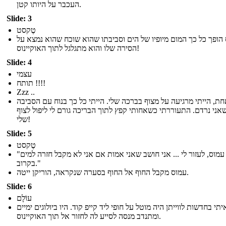
העכבר על היותו קטן.
Slide: 3
טֶקסט
הופך כל כך המום מיופיו של הים וסביבתו שהוא שוכח שהוא נמצא על
הסירה שלו והוא מתגלגל לתוך האוקיינוס!
Slide: 4
עצמי
תותח !!!!
Zzz ..
ת, הייתי מרגיעה על מצוף בברכה שלי. הייתי כל כך בנוח עם הסביבה
אני נרדם. התעוררתי כשאחותי קפץ לתוך הבריכה גורם לי ליפול לצוף
שלי!
Slide: 5
טֶקסט
"עמוס, לעזור לי ... אני חושב שאני אמות אם אני לא מקבל חזרה למים
בקרוב."
עמוס מקבל החוף אל החוף בסערה שנקראה, הוריקן ייטה.
Slide: 6
עוֹלָם
יתי בחדשות לווייתן היה מוטל על חופי ליד קייפ קוד. היו ביולוגים ימיים
ומתנדב מנסה לסייע לה לחזור אל תוך האוקיינוס.