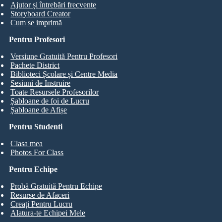
Ajutor și întrebări frecvente
Storyboard Creator
Cum se imprimă
Pentru Profesori
Versiune Gratuită Pentru Profesori
Pachete District
Biblioteci Școlare și Centre Media
Sesiuni de Instruire
Toate Resursele Profesorilor
Șabloane de foi de Lucru
Șabloane de Afișe
Pentru Studenti
Clasa mea
Photos For Class
Pentru Echipe
Probă Gratuită Pentru Echipe
Resurse de Afaceri
Creați Pentru Lucru
Alatura-te Echipei Mele