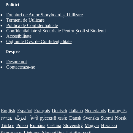
Politici
Drepturi de Autor Storyboard și Utilizare
Termeni de Utilizare
Politica de Confidentialitate
Confidențialitate și Securitate Pentru Școli și Studenți
Accesibilitate
Opțiunile Dvs. de Confidențialitate
Despre
Despre noi
Contacteaza-ne
English
Español
Français
Deutsch
Italiana
Nederlands
Português
עברית
العَرَبِيَّة
हिन्दी
ру́сский язы́к
Dansk
Svenska
Suomi
Norsk
Türkçe
Polski
Româna
Ceština
Slovenský
Magyar
Hrvatski
български
Lietuvos
Slovenščina
Latvijas
eesti