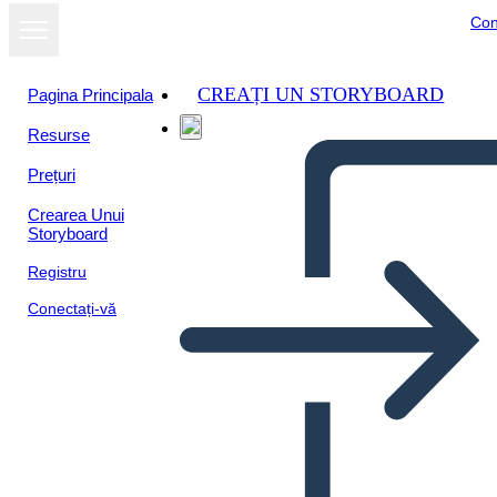
Con
CREAȚI UN STORYBOARD
Pagina Principala
Resurse
Prețuri
Crearea Unui
Storyboard
Registru
Conectați-vă
תרשים מגרש וגנב הברק