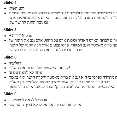
Slide: 4
רגע השיא
ע השלישייה למרחקים ולהילחם נגד מפלצות רבות. הם מגיעים השאול
יווד ולהתעמת האדס על בורג האב החסר. האדס אין זה ומאשים פרסי
בגניבת ההגה החושך שלו!
Slide: 5
ACTION נופל
ורים לברוח האדס האדיר ולגלות ארס על החוף. ארס גנב את ההגה של
שך בריח מאסטר הגנב המקורי. פרסי פצעים ארס וזכה ההגה של חושך
פרסי וחברים להחזיר את ההגה הבריח לבעליהם.
Slide: 6
רזולוציה
קרונוס המאסטר שלי יהרוס את האלים!
אתה לא לצאת עם זה!
ק מתוודה לפרסי כי הוא גנב את בריח מאסטר וקסדה חושך. לוק באמת
עובד עבור טיטניום קרונוס, אשר מתכנן לפתוח במלחמה בין האלים
האולימפיים. התעלומה של "וגנב הברק" נפתרה, אבל איום גדול נשאר.
Slide: 0
... או תוכל לצאת לחיפוש
אין לי את הבריח. אני אפילו לא צריך ההגה שלי!