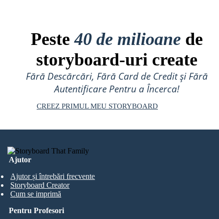
Peste
40 de milioane
de
storyboard-uri create
Fără Descărcări, Fără Card de Credit și Fără
Autentificare Pentru a Încerca!
CREEZ PRIMUL MEU STORYBOARD
Ajutor
Ajutor și întrebări frecvente
Storyboard Creator
Cum se imprimă
Pentru Profesori