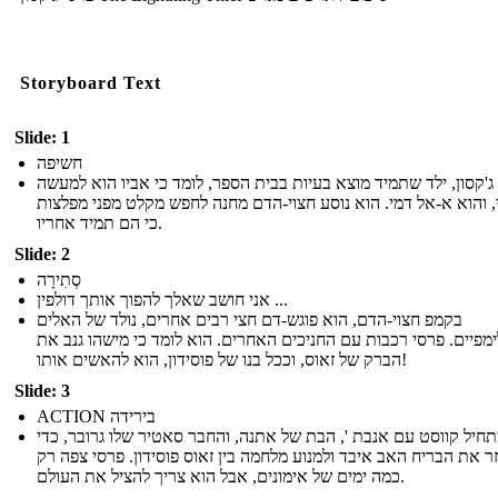
Storyboard Text
Slide: 1
חשיפה
ג'קסון, ילד שתמיד מוצא בעיות בבית הספר, לומד כי אביו הוא למעשה
י, והוא א-אל דמי. הוא נוסע חצוי-הדם מחנה לחפש מקלט מפני מפלצות
כי הם תמיד אחריו.
Slide: 2
סְתִירָה
אני חושב שאלך להפוך אותך דולפין ...
בקמפ חצוי-הדם, הוא פוגש-דם חצי רבים אחרים, נולד של האלים
מפיים. פרסי רכבות עם החניכים האחרים. הוא לומד כי מישהו גנב את
הברק של זאוס, וככל בנו של פוסידון, הוא להאשים אותו!
Slide: 3
ACTION בירידה
חיל קווסט עם אנבת ', הבת של אתנה, והחבר סאטיר שלו גרובר, כדי
 את הבריח האב איבד ולמנוע מלחמה בין זאוס פוסידון. פרסי צפה רק
כמה ימים של אימונים, אבל הוא צריך להציל את העולם.