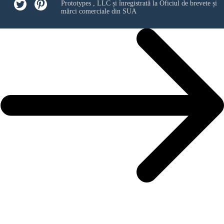
Prototypes , LLC
și înregistrată la Oficiul de brevete și
mărci comerciale din SUA