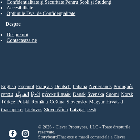
Confidențialitate și Securitate Pentru Școli și Studenți
Accesibilitate
Opțiunile Dvs. de Confidențialitate
Despre
Despre noi
Contacteaza-ne
English
Español
Français
Deutsch
Italiana
Nederlands
Português
עברית
العَرَبِيَّة
हिन्दी
ру́сский язы́к
Dansk
Svenska
Suomi
Norsk
Türkçe
Polski
Româna
Ceština
Slovenský
Magyar
Hrvatski
български
Lietuvos
Slovenščina
Latvijas
eesti
© 2026 - Clever Prototypes, LLC - Toate drepturile
rezervate.
StoryboardThat este o marcă comercială a
Clever