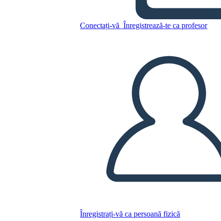
אנה פרנק - מפת תווים
Conectați-vă
Înregistrează-te ca profesor
Copiați acest Storyboard
CREAȚI UN STORYBOARD
REDAȚI PREZENTAREA DE DIAPOZITIVE
CITESTE-MI
Înregistrați-vă ca persoană fizică