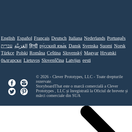
English
Español
Français
Deutsch
Italiana
Nederlands
Português
עברית
العَرَبِيَّة
हिन्दी
ру́сский язы́к
Dansk
Svenska
Suomi
Norsk
Türkçe
Polski
Româna
Ceština
Slovenský
Magyar
Hrvatski
български
Lietuvos
Slovenščina
Latvijas
eesti
© 2026 - Clever Prototypes, LLC - Toate drepturile
rezervate.
StoryboardThat este o marcă comercială a
Clever
Prototypes , LLC
și înregistrată la Oficiul de brevete și
mărci comerciale din SUA