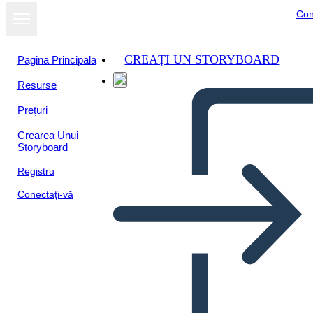
Con
CREAȚI UN STORYBOARD
Pagina Principala
Resurse
Prețuri
Crearea Unui
Storyboard
Registru
Conectați-vă