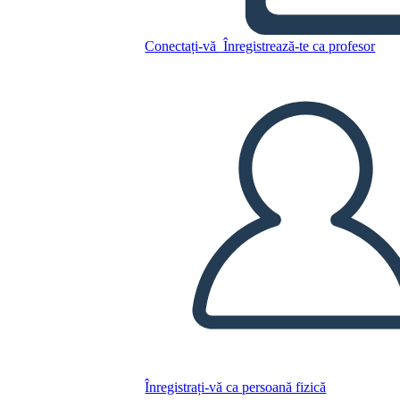
הפשרה מיזורי של 1820 -
השפעות עיקריות
Conectați-vă
Înregistrează-te ca profesor
Copiați acest Storyboard
CREAȚI UN STORYBOARD
REDAȚI PREZENTAREA DE DIAPOZITIVE
CITESTE-MI
Înregistrați-vă ca persoană fizică