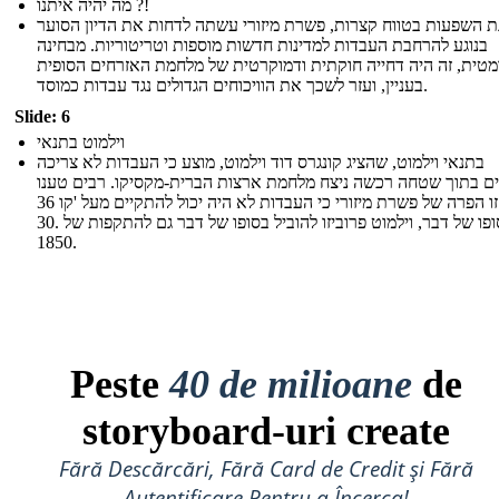
מה יהיה איתנו ?!
ת השפעות בטווח קצרות, פשרת מיזורי עשתה לדחות את הדיון הסוער
בנוגע להרחבת העבדות למדינות חדשות מוספות וטריטוריות. מבחינה
מטית, זה היה דחייה חוקתית ודמוקרטית של מלחמת האזרחים הסופית
בעניין, ועזר לשכך את הוויכוחים הגדולים נגד עבדות כמוסד.
Slide: 6
וילמוט בתנאי
בתנאי וילמוט, שהציג קונגרס דוד וילמוט, מוצע כי העבדות לא צריכה
ם בתוך שטחה רכשה ניצח מלחמת ארצות הברית-מקסיקו. רבים טענו
כי זו הפרה של פשרת מיזורי כי העבדות לא היה יכול להתקיים מעל 'קו 36º
30. בסופו של דבר, וילמוט פרוביזו להוביל בסופו של דבר גם להתקפות של
1850.
Peste
40 de milioane
de
storyboard-uri create
Fără Descărcări, Fără Card de Credit și Fără
Autentificare Pentru a Încerca!