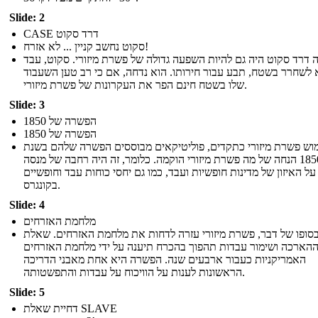
Slide: 2
CASE דרד סקוט
סקוט נחשב קניין ... לא אזרח!
 דרד סקוט היה גם להיות השפעה גדולה של פשרת מיזורי. סקוט, עבד
לשחרר בשטח, תבע עבור חירותו. הוא נדחה, אם כי רב טען השעבוד
שלו בשטח חינם הפר את העקרונות של פשרת מיזורי.
Slide: 3
הפשרה של 1850
הפשרה של 1850
וש פשרת מיזורי כתקדים, פוליטיקאים מבוססים הפשרה שלהם בשנת
1850 הנחה של מה פשרת מיזורי הוקמה. כלומר, זה היה רחבה של מנסה
ל האיזון של מדינות חופשיות ועבד, כמו גם יחסי כוחות עבד וחופשיים
בקונגרס.
Slide: 4
מלחמת האזרחים
סופו של דבר, פשרת מיזורי עזרה לדחות את מלחמת האזרחים. שאלת
הארכה ושימור עבדות תהפוך בהכרח תיענה על ידי מלחמת האזרחים
האמריקניות כעבור ארבעים שנה. הפשרה היא אחת מאבני הדריכה
הראשונות לענות על הוויכוח על עבדות והתפשטותה.
Slide: 5
דחיית שאלת SLAVE