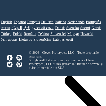
English
Español
Français
Deutsch
Italiana
Nederlands
Português
Norsk
Suomi
Svenska
Dansk
ру́сский язы́к
हिन्दी
العَرَبِيَّة
עברית
Türkçe
Polski
Româna
Ceština
Slovenský
Magyar
Hrvatski
български
Lietuvos
Slovenščina
Latvijas
eesti
© 2026 - Clever Prototypes, LLC - Toate drepturile
rezervate.
StoryboardThat este o marcă comercială a
Clever
Prototypes , LLC
și înregistrată la Oficiul de brevete și
mărci comerciale din SUA