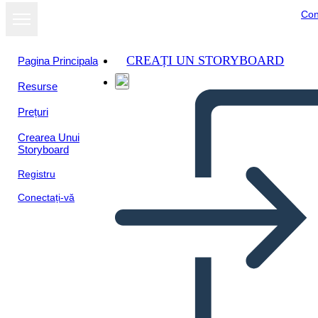
Con
CREAȚI UN STORYBOARD
Pagina Principala
Resurse
Prețuri
Crearea Unui
Storyboard
Registru
Conectați-vă