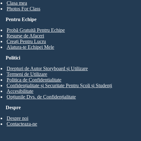
Clasa mea
Photos For Class
Pentru Echipe
Probă Gratuită Pentru Echipe
Resurse de Afaceri
Creați Pentru Lucru
Alatura-te Echipei Mele
Politici
Drepturi de Autor Storyboard și Utilizare
Termeni de Utilizare
Politica de Confidentialitate
Confidențialitate și Securitate Pentru Școli și Studenți
Accesibilitate
Opțiunile Dvs. de Confidențialitate
Despre
Despre noi
Contacteaza-ne