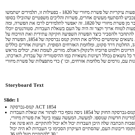
השפעות עיקריות של פשרת מיזורי של 1820 - בפעילות זו, תלמידים ישתמשו
כביש להסתעף מעשים אחרים, פשרות והליכים משפטיים שהובילו בסופו
של דבר מן פשרת מיזורי של 1820. זה יאפשר לתלמידים לרכז את הפשרה, ומה
ות לטווח ארוך וקצר זה היה על העם בשאלת העבדות. סטודנטים יוכלו
להתחבר ולהסביר כיצד הפשרה השפיעה חקיקה עתידית ואת הוויכוח על
עבדות. נושאים שימושיים כוללים את החוק קנזס נברסקה של 1854, הפשרה של
1850, החלטת דרד סקוט, ומלחמת האזרחים הסופית. רעיונות אחרים כוללים
דיונים וילמוט פרוביזו ולינקולן-דאגלס. מורים, לעומת זאת, יכולים מראש
 כל נושאים (כולל רעיונות נושאיות כמו ההיסטוריה של עבדות, הארכתו,
Storyboard Text
Slide: 1
קנזס-נברסקה ACT 1854
קנזס-נברסקה החוק של 1854 ניסה נוסף כדי לפתור את שאלת העבדות
מדינות חדשות שנוספו. למעשה, המעשה עצמו ביטל את פשרת מיזורי,
כות הכתבה שלה היכן העבדות יכול ולא יכול להתקיים. הוא פינה את
קומו ריבונות העם, שהסתיים העיקרון הסכימו כי העבדות לא היה יכול
להתקיים מעל לקו 36º 30 '.