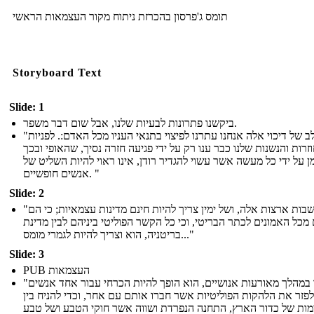
תומס ג'פרסון בהכרזת ניתוח מקור העצמאות הראשי
Storyboard Text
Slide: 1
ביקשנו פתרונות לבעיות שלנו, אבל שום דבר משפר.
"בכל שלב של דיכוי אלה אנחנו עתרנו לפיצוי בתנאי העניו מכל האדם:. לפניות
זרות והנשנות שלנו כבר ענו רק על ידי פגיעה חזרה נסיך, שהאופי ובכך
ן על ידי כל מעשה אשר עשוי להגדיר רודן, אינו ראוי להיות השליט של
אנשים חופשיים. "
Slide: 2
"כי מושבות ארצות אלה, ושל ימין צריך להיות חינם מדינות עצמאיות; כי הם
מכל האמונים לכתר הבריטי, וכי כל הקשר הפוליטי ביניהם לבין מדינת
בריטניה, הוא וצריך להיות לגמרי מומס..."
Slide: 3
PUB העצמאות
"כאשר במהלך מאורעות אנושיים, הוא הופך להיות הכרחי עבור אחד אנשים
לפזר את הלהקות הפוליטיות אשר חברו אותם עם אחר, וכדי להניח בין
ות של כדור הארץ, התחנה הנפרדת ושווה אשר חוקי הטבע ושל טבע