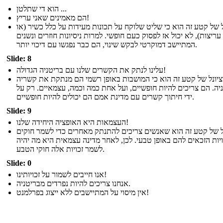
הוא די שתלטן ...
הם מאמינים שאני עריץ!
 של קטע זה הוא כי שליט שלוקח על תכונות מעידות על כלל כשיר (או
עריצות), לא יכול אז לפסוק כעם חופשי. למרות ניסיונות חוזרים ונשנים
המתיישב דמוקרטי לבקש שינוי, הם כבר נפגשו עם דיכוי יותר.
Slide: 8
עלינו לנתק את הקשרים שלנו עם בריטניה הגדולה!
יונל של קטע זה הוא כי המושבות באופן רשמי הם מנתקת את קשריה
יה. הם צריכים להיות חופשיים, ועל אחת כמה וכמה, עצמאיים. רק על
ידי חיתוך קשרים עם מדינת אמם הם יכולים להיות חופשיים.
Slide: 9
העצמאות היא האופציה היחידה שלנו!
ל של קטע זה הוא שאנשים צריכים להתנתק מאחרים כדי לשמר חוקים
ויות הזכאים להם באופן טבעי. לכן, לאחר מדינה עצמאית היא מה יהיה
לשמר זכויות אלה חוקי הטבע.
Slide: 0
אנו חייבים לשמור על זכויותינו!
אנחנו צריכים להיות נפרדים מבריטניה.
אין מיסוי על המתיישבים ללא ייצוג בפרלמנט!