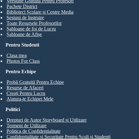
Versiune Gratuită Pentru Profesori
Pachete District
Biblioteci Școlare și Centre Media
Sesiuni de Instruire
Toate Resursele Profesorilor
Șabloane de foi de Lucru
Șabloane de Afișe
Pentru Studenti
Clasa mea
Photos For Class
Pentru Echipe
Probă Gratuită Pentru Echipe
Resurse de Afaceri
Creați Pentru Lucru
Alatura-te Echipei Mele
Politici
Drepturi de Autor Storyboard și Utilizare
Termeni de Utilizare
Politica de Confidentialitate
Confidențialitate și Securitate Pentru Școli și Studenți