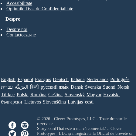
Accesibilitate
Opțiunile Dvs. de Confidențialitate
Despre
Despre noi
Contacteaza-ne
English
Español
Français
Deutsch
Italiana
Nederlands
Português
Norsk
Suomi
Svenska
Dansk
ру́сский язы́к
हिन्दी
العَرَبِيَّة
עברית
Türkçe
Polski
Româna
Ceština
Slovenský
Magyar
Hrvatski
български
Lietuvos
Slovenščina
Latvijas
eesti
© 2026 - Clever Prototypes, LLC - Toate drepturile
rezervate.
StoryboardThat este o marcă comercială a
Clever
Prototypes , LLC
și înregistrată la Oficiul de brevete și