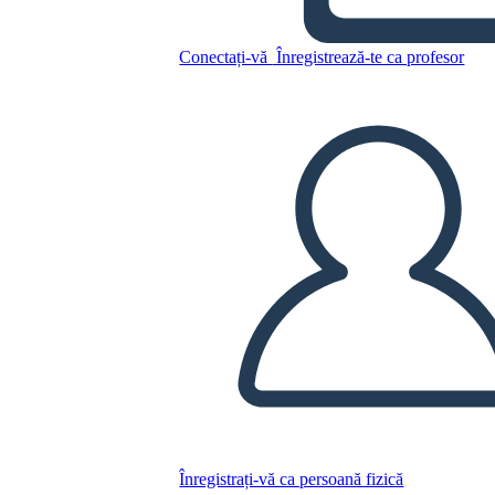
מגילת העצמאות - Grid חיבור
Conectați-vă
Înregistrează-te ca profesor
Copiați acest Storyboard
CREAȚI UN STORYBOARD
REDAȚI PREZENTAREA DE DIAPOZITIVE
CITESTE-MI
Înregistrați-vă ca persoană fizică