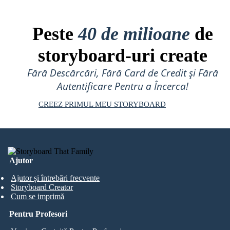
Peste
40 de milioane
de
storyboard-uri create
Fără Descărcări, Fără Card de Credit și Fără
Autentificare Pentru a Încerca!
CREEZ PRIMUL MEU STORYBOARD
Ajutor
Ajutor și întrebări frecvente
Storyboard Creator
Cum se imprimă
Pentru Profesori