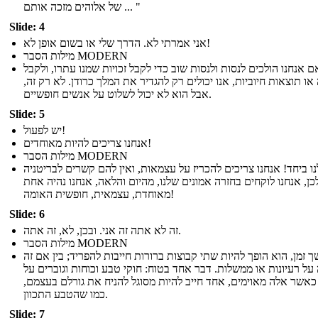
של אלוהים מזכה אותם ... "
Slide: 4
אני אמרתי לא. הדרך שלי או בשום אופן לא!
מילות הסבר MODERN
ם אנחנו הולכים לנסות ולנסות שוב כדי לקבל זכויות שמנו עתרו, ולקבל
ו תוצאות חיוביות, אנו יכולים רק להגדיר את המלך כרודן. לא רק זה,
אבל הוא לא יכול לשלוט על אנשים חופשיים.
Slide: 5
יש לפעול!
אנחנו צריכים להיות מאוחדים!
מילות הסבר MODERN
נו ביחד! אנחנו צריכים להכריז על עצמאות, ואין להם קשרים לבריטניה
כן, אנחנו לוקחים בחזרה אמונים שלנו, מהיום והלאה, אנחנו נהיה אחת
מאוחדת, עצמאית, חופשית האומה!
Slide: 6
זה לא אתה זה אני. ובכן, לא, זה אתה.
מילות הסבר MODERN
 זמן, הוא הופך להיות שתי קבוצות ברורות חייבות להפריד; בין אם זה
 על רעיונות או ממשלות. דבר אחד בטוח: חוקי טבע וכוחות וגוברים על
כאשר אלה מאוימים, אחד חייב להיות מסוגל להניח את גורלם בעצמם,
כמו שהטבע התכוון.
Slide: 7