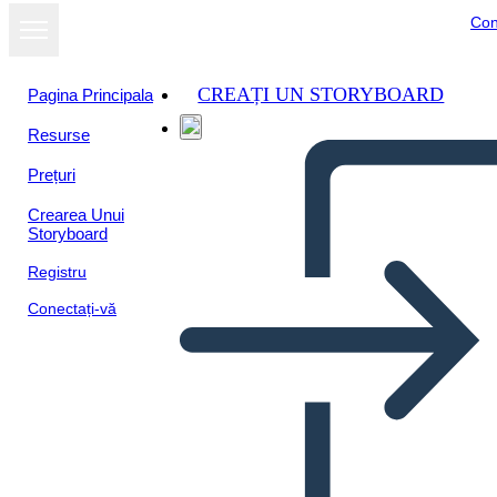
Con
CREAȚI UN STORYBOARD
Pagina Principala
Resurse
Prețuri
Crearea Unui
Storyboard
Registru
Conectați-vă